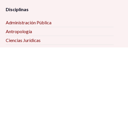
Disciplinas
Administración Pública
Antropología
Ciencias Jurídicas
Ciencia Política
Comunicación
Demografía
Economía
Geografía
Historia
Psicología Social
Relaciones Internacionales
Sociología