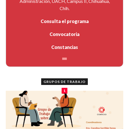
Administración, UACH, Campus II, Chihuahua,
Chih.
Consulta el programa
Convocatoria
Constancias
GRUPOS DE TRABAJO
1