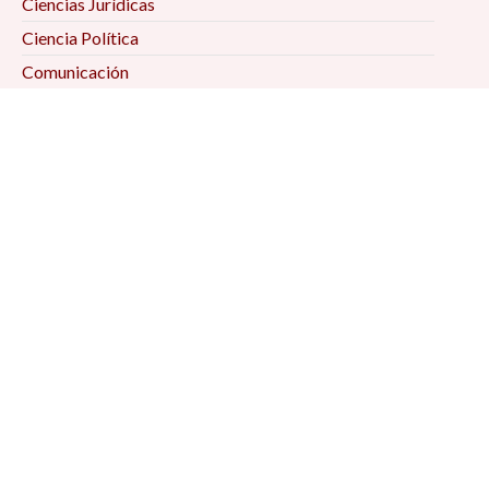
Ciencias Jurídicas
Ciencia Política
Comunicación
Demografía
Economía
Geografía
Historia
Psicología Social
Relaciones Internacionales
Sociología
Suscríbete a