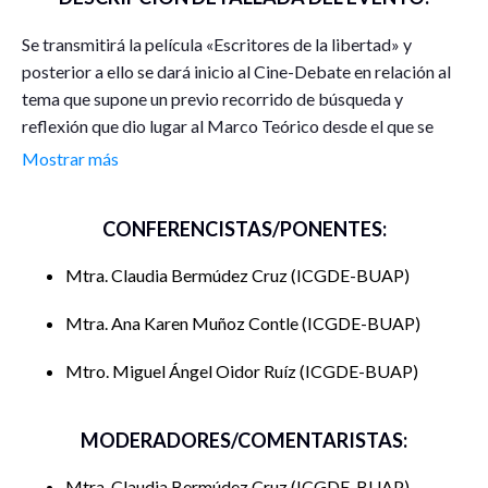
Se transmitirá la película «Escritores de la libertad» y
posterior a ello se dará inicio al Cine-Debate en relación al
tema que supone un previo recorrido de búsqueda y
reflexión que dio lugar al Marco Teórico desde el que se
dará lugar al proceso de análisis de la Profesora
Mostrar más
Gruwell como una auténtica docente freireana progresista,
que participa y conduce una acción transformadora del
CONFERENCISTAS/PONENTES:
mundo a través de la educación que requiere una toma de
conciencia y reflexión crítica sobre la realidad objetiva
Mtra. Claudia Bermúdez Cruz
ICGDE-BUAP
propias y de sus educandos.
Mtra. Ana Karen Muñoz Contle
ICGDE-BUAP
Mtro. Miguel Ángel Oidor Ruíz
ICGDE-BUAP
MODERADORES/COMENTARISTAS:
Mtra. Claudia Bermúdez Cruz
ICGDE-BUAP