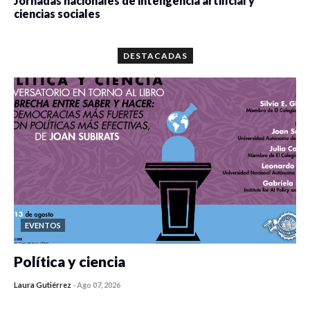
Jornadas nacionales de inteligencia artificial y
ciencias sociales
0 veces compartido
5679 vistas
DESTACADAS
EVENTOS
Política y ciencia
Laura Gutiérrez
-
Ago 07, 2026
0 veces compartido
447 vistas