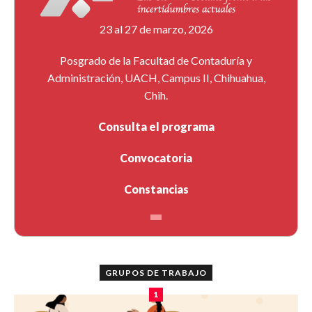
23 al 27 de marzo, 2026
Posgrado de la Facultad de Contaduría y
Administración, UACH, Campus II, Chihuahua,
Chih.
Consulta el programa
Convocatoria
Constancias
GRUPOS DE TRABAJO
1