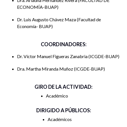
Dra. Ariadna Hernández Rivera
FACULTAD DE
Asimismo, se abordarán propuestas para fortalecer la
ECONOMÍA-BUAP
gestión universitaria bajo criterios de legalidad, eficiencia y
pertinencia social. En esta presentación se contará con la
Dr. Luis Augusto Chávez Maza
Facultad de
participación de especialistas quienes abrirán un espacio de
Economía- BUAP
reflexión sobre la importancia de garantizar que el
financiamiento público a las universidades se traduzca en
COORDINADORES:
mayor calidad educativa, innovación y desarrollo social.
Dr. Víctor Manuel Figueras Zanabria
ICGDE-BUAP
Dra. Martha Miranda Muñoz
ICGDE-BUAP
GIRO DE LA ACTIVIDAD:
Académico
DIRIGIDO A PÚBLICOS:
Académicos