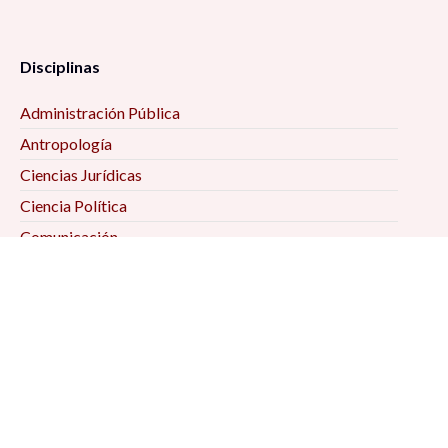
Disciplinas
Administración Pública
Antropología
Ciencias Jurídicas
Ciencia Política
Comunicación
Demografía
Economía
Geografía
Historia
Psicología Social
Relaciones Internacionales