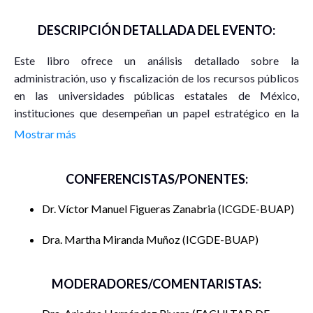
DESCRIPCIÓN DETALLADA DEL EVENTO:
Este libro ofrece un análisis detallado sobre la
administración, uso y fiscalización de los recursos públicos
en las universidades públicas estatales de México,
instituciones que desempeñan un papel estratégico en la
formación de capital humano y en la producción de
Mostrar más
conocimiento científico. La obra examina cómo las
prácticas de transparencia y rendición de cuentas se han
CONFERENCISTAS/PONENTES:
desarrollado en estas universidades frente a crecientes
demandas sociales de eficiencia, control institucional y
Dr. Víctor Manuel Figueras Zanabria
ICGDE-BUAP
responsabilidad en el manejo del gasto público.
Dra. Martha Miranda Muñoz
ICGDE-BUAP
Durante la presentación, se discutirán los principales
hallazgos en torno a los retos financieros y administrativos
MODERADORES/COMENTARISTAS:
que enfrentan las universidades, así como las tensiones
entre autonomía universitaria y fiscalización estatal.