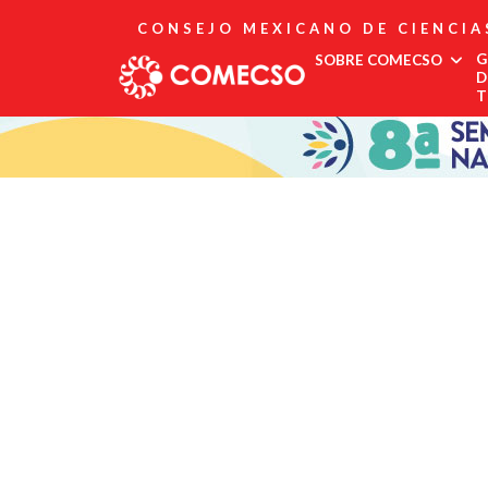
CONSEJO MEXICANO DE CIENCIA
G
SOBRE COMECSO
D
T
Afiliación
Asociados
Directorio
Estatutos
Fundadores
Publicaciones
Comité Editorial
Boletín