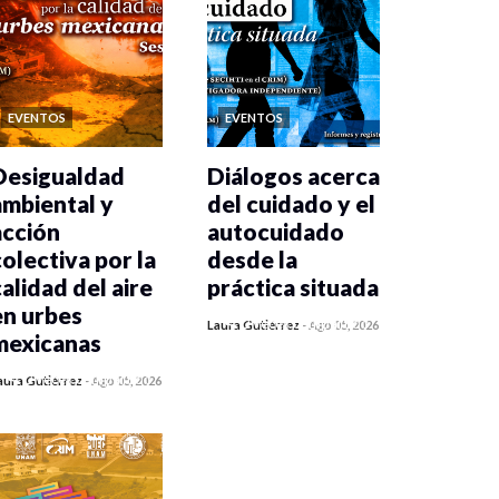
EVENTOS
EVENTOS
Desigualdad
Diálogos acerca
ambiental y
del cuidado y el
acción
autocuidado
colectiva por la
desde la
calidad del aire
práctica situada
en urbes
0 veces compartido
Laura Gutiérrez
-
Ago 05, 2026
mexicanas
411 vistas
0 veces compartido
aura Gutiérrez
-
Ago 05, 2026
413 vistas