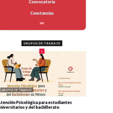
Convocatoria
Constancias
GRUPOS DE TRABAJO
1
GRUPOS DE TRABAJO
tención Psicológica para estudiantes
niversitarios y del bachillerato
0 veces compartido
2078 vistas