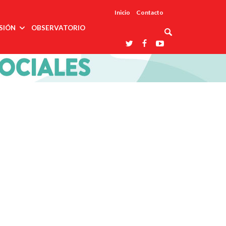
Inicio
Contacto
SIÓN
OBSERVATORIO
Asociaciones
udios
profesionales
onales
Grupos de
Reconoce
arrollo
trabajo
ar
La UDUALC
rcultural
os
A La
Redes
Universidad
cación
temáticas
De México
odología
Laboratorios
tico
En Su 475
as ciencias
Aniversario
nacionales
ales
Entidades
afines
d pública
ajo social
ismo