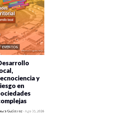
EVENTOS
Desarrollo
ocal,
tecnociencia y
riesgo en
sociedades
complejas
0 veces compartido
aura Gutiérrez
-
Ago 05, 2026
354 vistas