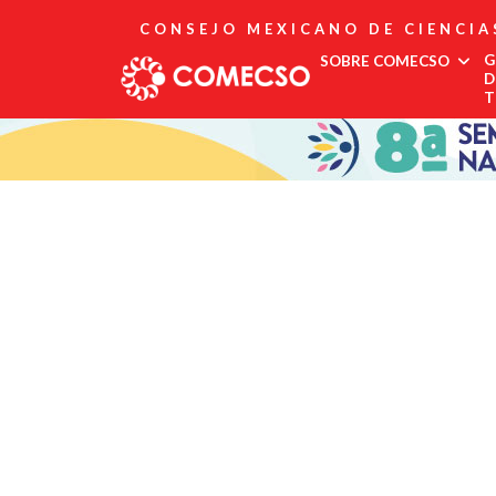
CONSEJO MEXICANO DE CIENCIA
G
SOBRE COMECSO
D
T
Afiliación
Asociados
Directorio
Estatutos
Fundadores
Publicaciones
Comité Editorial
Boletín