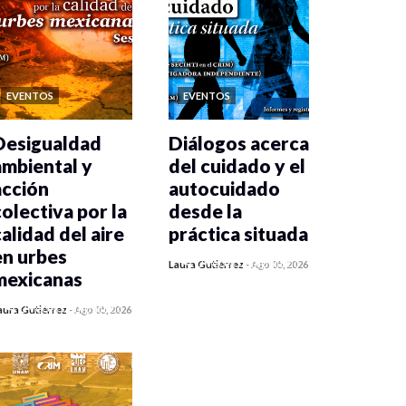
EVENTOS
EVENTOS
Desigualdad
Diálogos acerca
ambiental y
del cuidado y el
acción
autocuidado
colectiva por la
desde la
calidad del aire
práctica situada
en urbes
0 veces compartido
Laura Gutiérrez
-
Ago 05, 2026
mexicanas
343 vistas
0 veces compartido
aura Gutiérrez
-
Ago 05, 2026
351 vistas