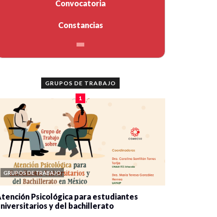
Convocatoria
Constancias
GRUPOS DE TRABAJO
1
GRUPOS DE TRABAJO
tención Psicológica para estudiantes
niversitarios y del bachillerato
0 veces compartido
2077 vistas