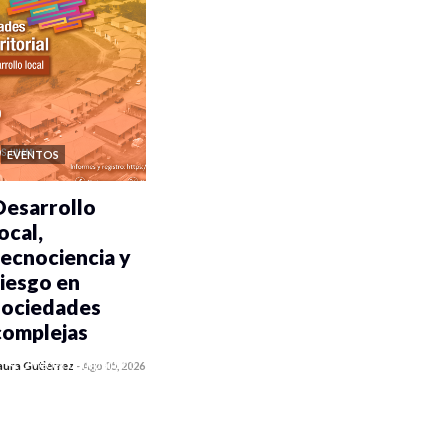
EVENTOS
Desarrollo
ocal,
tecnociencia y
riesgo en
sociedades
complejas
0 veces compartido
aura Gutiérrez
-
Ago 05, 2026
316 vistas