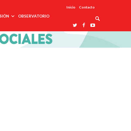
Inicio
Contacto
SIÓN
OBSERVATORIO
Asociaciones
udios
profesionales
onales
Grupos de
Reconoce
arrollo
trabajo
ar
La UDUALC
rcultural
os
A La
Redes
Universidad
cación
temáticas
De México
odología
Laboratorios
tico
En Su 475
as ciencias
Aniversario
nacionales
ales
Entidades
afines
d pública
ajo social
ismo