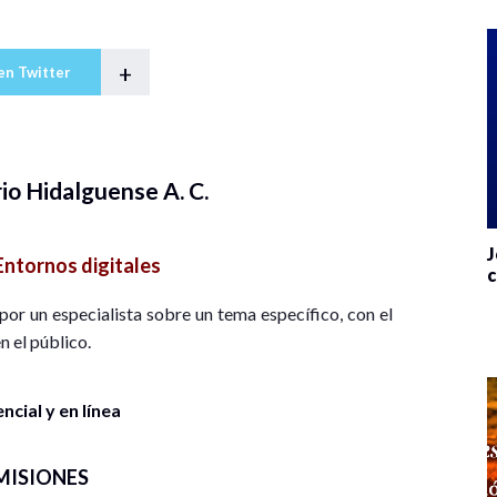
+
en Twitter
io Hidalguense A. C.
J
Entornos digitales
c
por un especialista sobre un tema específico, con el
n el público.
cial y en línea
MISIONES