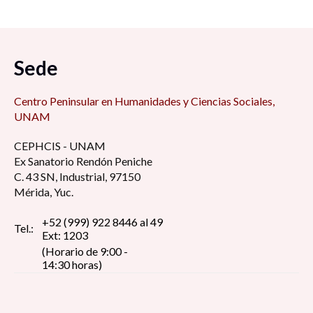
Sede
Título de la ponencia:
Psicología social: movimientos,
resistencias y actores sociales
Centro Peninsular en Humanidades y Ciencias Sociales,
UNAM
Autor:
Jorge Mendoza García
CEPHCIS - UNAM
Adscripción institucional:
Universidad Pedagógica
Ex Sanatorio Rendón Peniche
Nacional
C. 43 SN, Industrial, 97150
Mérida, Yuc.
Correo electrónico:
jorgeuk@unam.mx
+52 (999) 922 8446 al 49
Tel.:
Resumen
Ext: 1203
(Horario de 9:00 -
Si la psicología social no surge cuando quiere sino cuando
14:30 horas)
puede, entonces hay condiciones sociales y políticas que en
cierta forma la posibilitan o, de otro modo, hay una realidad