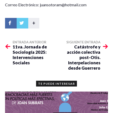
Correo Electrónico: juansotoram@hotmail.com
Correo electrónico:
carlos.silvar@correo.buap.mx
+
Modalidad de participación: Remota
ENTRADA ANTERIOR
SIGUIENTE ENTRADA
Jorge Mendoza García
11va. Jornada de
Catástrofe y
Sociología 2025:
acción colectiva
Universidad Pedagógica Nacional, Unidad Ajusco
Intervenciones
post-Otis.
Sociales
Interpelaciones
Título de la ponencia: Psicología social: movimientos,
desde Guerrero
resistencias y actores sociales
TE PUEDE INTERESAR
Correo electrónico:
jorgeuk@unam.mx
Modalidad de participación: Remota