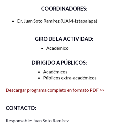
Juan Carlos Huidobro Márquez
COORDINADORES:
Facultad de Psicología, Universidad Nacional
Dr. Juan Soto Ramírez
UAM-Iztapalapa
Autónoma de México
Título de la ponencia: La psicología de la diferencia
GIRO DE LA ACTIVIDAD:
como psicología social crítica
Académico
Correo electrónico:
jchm@unam.mx
DIRIGIDO A PÚBLICOS:
Modalidad de participación: Remota
Académicos
Públicos extra-académicos
Descargar programa completo en formato PDF >>
Carlos Enrique Silva Ríos
Benemérita Universidad Autónoma de Puebla
CONTACTO:
Título de la ponencia: Entre la presunción y la
Responsable: Juan Soto Ramírez
autodescalificaicón: vaivenes de la psicología social