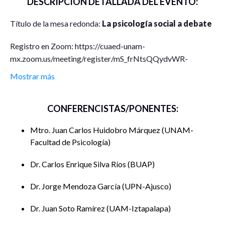
DESCRIPCIÓN DETALLADA DEL EVENTO:
Título de la mesa redonda:
La psicología social a debate
Registro en Zoom: https://cuaed-unam-
mx.zoom.us/meeting/register/mS_frNtsQQydvWR-
fEDZCQ
Mostrar más
Nombre del coordinador:
Juan Soto Ramírez
CONFERENCISTAS/PONENTES:
Afiliación institucional:
Universidad Autónoma
Metropolitana, Unidad Iztapalapa, Ciudad de México,
Mtro. Juan Carlos Huidobro Márquez
UNAM-
México
Facultad de Psicología
Correo electrónico:
Dr. Carlos Enrique Silva Ríos
juansotoram@hotmail.com
BUAP
Dr. Jorge Mendoza García
UPN-Ajusco
Dr. Juan Soto Ramírez
UAM-Iztapalapa
Nombres de los autores