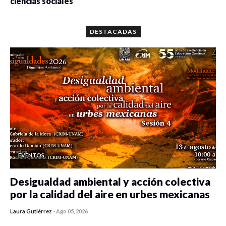
ciencias sociales
0 veces compartido
5646 vistas
DESTACADAS
EVENTOS
Desigualdad ambiental y acción colectiva
por la calidad del aire en urbes mexicanas
Laura Gutiérrez
-
Ago 05, 2026
0 veces compartido
333 vistas