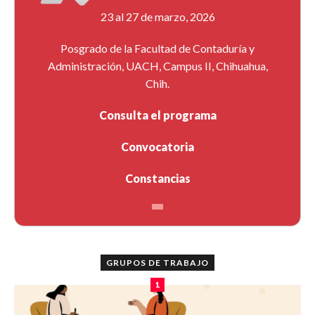
23 al 27 de marzo, 2026
Posgrado de la Facultad de Contaduría y
Administración, UACH, Campus II, Chihuahua,
Chih.
Consulta el programa
Convocatoria
Constancias
GRUPOS DE TRABAJO
1