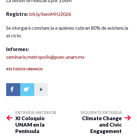
La sesión se realizará por Zoom
Registro:
bit.ly/SemMIU2026
Se otorgará constancia a quienes cubran 80% de asistencia
al ciclo.
Informes:
seminario.metropolis@puec.unam.mx
#
ESTUDIOS URBANOS
+
ENTRADA ANTERIOR
SIGUIENTE ENTRADA
XI Coloquio
Climate Change
UNAM en la
and Civic
Península
Engagement