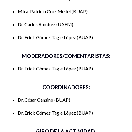
SEGUNDA PARTE: PASADO Y PRESENTE DEL PODER
Mtra. Patricia Cruz Medel
BUAP
JUDICIAL
Dr. Carlos Ramírez
UAEM
Genesis y evolución del Poder Judicial
Dr. Erick Gómez Tagle López
BUAP
El Poder Judicial hoy: una radiografía
TERCERA PARTE: CONTENIDOS DE LA REFORMA
MODERADORES/COMENTARISTAS:
Elección popular de los jueces
Dr. Erick Gómez Tagle López
BUAP
El Tribunal de disciplina y otras materias
COORDINADORES:
CUARTA PARTE: ANÁLISIS DE LA REFORMA
Dr. César Cansino
BUAP
Una reforma, dos visiones
Dr. Erick Gómez Tagle López
BUAP
Expectativas y realidades
GIRO DE LA ACTIVIDAD: