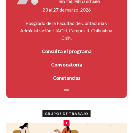
23 al 27 de marzo, 2026
Posgrado de la Facultad de Contaduría y
Administración, UACH, Campus II, Chihuahua,
Chih.
Consulta el programa
Convocatoria
Constancias
GRUPOS DE TRABAJO
1