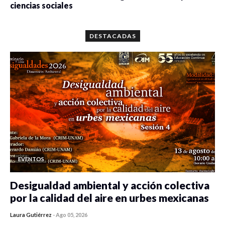
ciencias sociales
0 veces compartido
5644 vistas
DESTACADAS
EVENTOS
Desigualdad ambiental y acción colectiva
por la calidad del aire en urbes mexicanas
Laura Gutiérrez
-
Ago 05, 2026
0 veces compartido
260 vistas