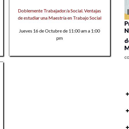
Doblemente Trabajador/a Social. Ventajas
de estudiar una Maestría en Trabajo Social
P
N
Jueves 16 de Octubre de 11:00 am a 1:00
pm
d
M
C
Co
In
en
Co