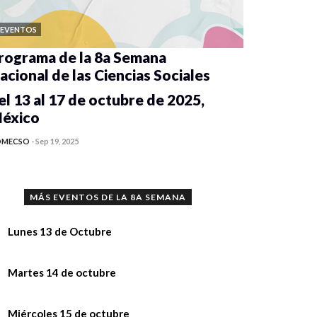
EVENTOS
rograma de la 8a Semana
acional de las Ciencias Sociales
el 13 al 17 de octubre de 2025,
éxico
OMECSO
-
Sep 19, 2025
MÁS EVENTOS DE LA 8A SEMANA
Lunes 13 de Octubre
nferencia “Implicaciones del uso de la
Martes 14 de octubre
teligencia Artificial en la investigación y
 la academia”,
nferencia “Implicaciones del uso de la
Miércoles 15 de octubre