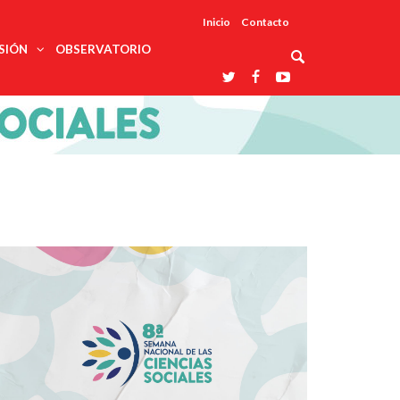
Inicio
Contacto
SIÓN
OBSERVATORIO
Asociaciones
udios
profesionales
onales
Grupos de
Reconoce
arrollo
trabajo
ar
La UDUALC
rcultural
os
A La
Redes
Universidad
cación
temáticas
De México
odología
Laboratorios
tico
En Su 475
as ciencias
Aniversario
nacionales
ales
Entidades
afines
d pública
ajo social
ismo