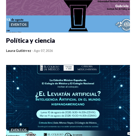
EVENTOS
Política y ciencia
Laura Gutiérrez
-
Ago 07, 2026
0 veces compartido
475 vistas
EVENTOS