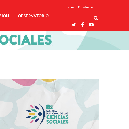
Inicio
Contacto
SIÓN
OBSERVATORIO
Asociaciones
udios
profesionales
onales
Grupos de
Reconoce
arrollo
trabajo
ar
La UDUALC
rcultural
os
A La
Redes
Universidad
cación
temáticas
De México
odología
Laboratorios
tico
En Su 475
as ciencias
Aniversario
nacionales
ales
Entidades
afines
d pública
ajo social
ismo