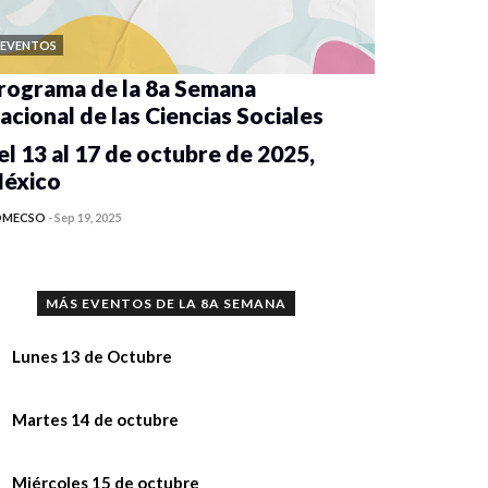
EVENTOS
rograma de la 8a Semana
acional de las Ciencias Sociales
el 13 al 17 de octubre de 2025,
éxico
OMECSO
-
Sep 19, 2025
MÁS EVENTOS DE LA 8A SEMANA
Lunes 13 de Octubre
nferencia “Implicaciones del uso de la
Martes 14 de octubre
teligencia Artificial en la investigación y
 la academia”,
nferencia “Implicaciones del uso de la
Miércoles 15 de octubre