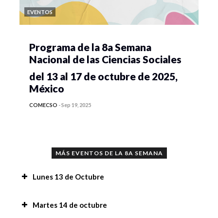
EVENTOS
Programa de la 8a Semana
Nacional de las Ciencias Sociales
del 13 al 17 de octubre de 2025,
México
COMECSO
-
Sep 19, 2025
MÁS EVENTOS DE LA 8A SEMANA
Lunes 13 de Octubre
Conferencia “Implicaciones del uso de la
Martes 14 de octubre
Inteligencia Artificial en la investigación y en la