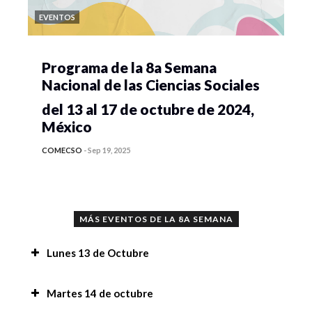
EVENTOS
Programa de la 8a Semana
Nacional de las Ciencias Sociales
del 13 al 17 de octubre de 2024,
México
COMECSO
-
Sep 19, 2025
MÁS EVENTOS DE LA 8A SEMANA
Lunes 13 de Octubre
Conferencia “Implicaciones del uso de la
Martes 14 de octubre
Inteligencia Artificial en la investigación y en la