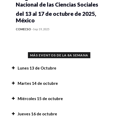
Nacional de las Ciencias Sociales
del 13 al 17 de octubre de 2025,
México
COMECSO
-
Sep 19, 2025
MÁS EVENTOS DE LA 8A SEMANA
Lunes 13 de Octubre
Conferencia “Implicaciones del uso de la
Martes 14 de octubre
Inteligencia Artificial en la investigación y en la
academia”,
Conferencia “Implicaciones del uso de la
Miércoles 15 de octubre
Inteligencia Artificial en la investigación y en la
Implicaciones de juzgar con perspectiva de
academia”,
Convocatoria a la 8a Semana Nacional de las
género en delitos graves y la percepción social,
Jueves 16 de octubre
Ciencias Sociales,