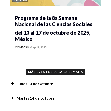
Programa de la 8a Semana
Nacional de las Ciencias Sociales
del 13 al 17 de octubre de 2025,
México
COMECSO
-
Sep 19, 2025
MÁS EVENTOS DE LA 8A SEMANA
Lunes 13 de Octubre
Conferencia “Implicaciones del uso de la
Martes 14 de octubre
Inteligencia Artificial en la investigación y en la
academia”,
Conferencia “Implicaciones del uso de la