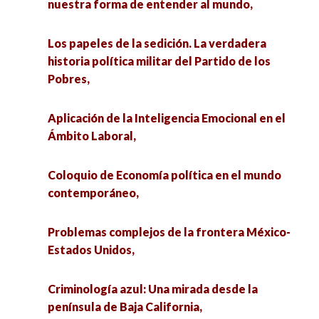
Humanidades en el nivel medio superior,
nuestra forma de entender al mundo,
El papel que juegan las Instuciones de
Educación Superior Privadas de Nivel Posgrado
Capital social y participación política de las
Los papeles de la sedición. La verdadera
ante el Panorama de la Nueva Escuela
mujeres integrantes de la organización Mujeres
historia política militar del Partido de los
Mexicana,
Agentes de Cambio (2019-2023), en Colima,
Pobres,
Capital social y participación política de las
La investigación en las ciencias sociales miradas
Aplicación de la Inteligencia Emocional en el
mujeres integrantes de la organización Mujeres
multidisciplinarias,
Ámbito Laboral,
Agentes de Cambio (2019-2023), en Colima,
Vida y territorios, más allá del “Triángulo del
Coloquio de Economía política en el mundo
La investigación en las ciencias sociales miradas
Litio”. Conversatorio de mujeres con incidencia
contemporáneo,
multidisciplinarias,
social,
Problemas complejos de la frontera México-
Vida y territorios, más allá del “Triángulo del
Ecología de saberes y defensa del patrimonio
Estados Unidos,
Litio”. Conversatorio de mujeres con incidencia
biocultural en la península de Yucatán,
social,
Criminología azul: Una mirada desde la
Imágenes de Sostenibilidad: una mirada a
península de Baja California,
Ecología de saberes y defensa del patrimonio