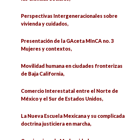
Experiencias profesionales del Trabajo Social en
la frontera. 10 años de la Maestría en Trabajo
Perspectivas Intergeneracionales sobre
Perspectivas Intergeneracionales sobre
Social de la UACJ,
vivienda y cuidados,
vivienda y cuidados,
Acompañamiento psicológico en la formación
Presentación de la GAceta MInCA no. 3
A regional analysis of the impact of
académica de Psicología,
Mujeres y contextos,
remittances on health expenditures: evidence
from Mexico,
Iknalo’ob y Conocimientos: Encuentro de
Movilidad humana en ciudades fronterizas
Ciencias Sociales e Interculturalidad,
de Baja California,
Fomento a la cultura de la paz en México,
Perspectivas metodológicas de la
Comercio Interestatal entre el Norte de
Jóvenes en transparencia,
investigación: diseños cualitativos,
México y el Sur de Estados Unidos,
cuantitativos y mixtos aplicados en las ciencias
Miradas Sociológicas. Exposición de infografías,
sociales,
La Nueva Escuela Mexicana y su complicada
doctrina justiciera en marcha,
Feminismos multidisciplinarios,
Agua y sociedad: retos y perspectivas desde las
Ciencias Sociales,