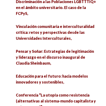
Discriminación a las Poblaciones LGBTTTIQ+
España a 50 años de la Transición. Reflexiones
II Coloquio Internacional y IV Conversatorio
en el ámbito universitario. El caso de la
desde las Ciencias Sociales,
Interinstitucional de Vocaciones Científicas
FCPyS,
Sociales: Género, Salud Mental y Comunidad
Gobierno Inteligente: Ciencia de Datos e
LGBTTTQI+,
Vinculación comunitaria e interculturalidad
Inteligencia Artificial aplicada al Sector Público,
crítica: retos y perspectivas desde las
Educación inclusiva y acceso al aprendizaje
Universidades Interculturales,
Ciencia, educación y ética,
(bloque 1),
Pensar y Soñar: Estrategias de legitimación
Diálogo que Transforma: Prevención de la
Educación inclusiva y acceso al aprendizaje
y liderazgo en el discurso inaugural de
Violencia en Educación Superior a Través de la
(bloque 2),
Claudia Sheinbaum,
Mediación,
2° Coloquio Mujeres en los territorios: Miradas
Educación para el futuro: hacia modelos
Balances y desafíos de la violencia de género en
y escenarios múltiples,
innovadores y sostenibles,
la actualidad,
Discriminación a las Poblaciones LGBTTTIQ+ en
Conferencia “La utopía como resistencia
Pensar la vulnerabilidad desde distintos ejes
el ámbito universitario. El caso de la FCPyS,
(alternativas al sistema-mundo capitalista y
analíticos,