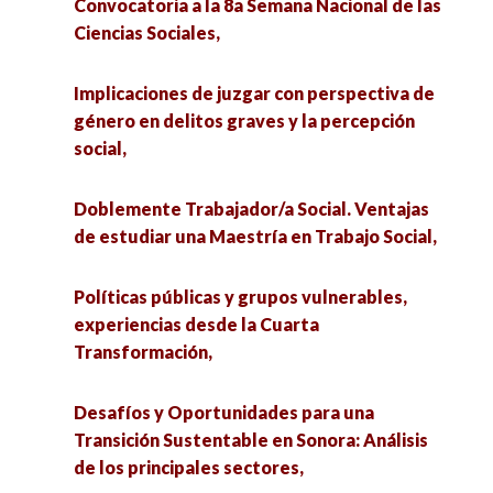
género en delitos graves y la percepción social,
Convocatoria a la 8a Semana Nacional de las
Ciencias Sociales,
Club de Docentes Estresad@s Anonim@s,
Experiencias profesionales del Trabajo Social en
la frontera. 10 años de la Maestría en Trabajo
Implicaciones de juzgar con perspectiva de
La Difusión de las Innovaciones: evidencia del
Social de la UACJ,
género en delitos graves y la percepción
Viaje de Políticas Públicas en Gobiernos Locales
social,
de México,
Doblemente Trabajador/a Social. Ventajas de
estudiar una Maestría en Trabajo Social,
Doblemente Trabajador/a Social. Ventajas
Experiencias comunicológicas interculturles:
de estudiar una Maestría en Trabajo Social,
Universidad Intercultural de Chiapas y
Políticas públicas y grupos vulnerables,
Universidad Nacional de Chimborazo, Ecuador,
experiencias desde la Cuarta Transformación,
Políticas públicas y grupos vulnerables,
experiencias desde la Cuarta
Disidencias que transforman la universidad. 2da
Transformación,
Desafíos y Oportunidades para una Transición
Semana LGBTTTIQ+ de la FCPyS,
Sustentable en Sonora: Análisis de los
principales sectores,
Desafíos y Oportunidades para una
Una mirada integral al embarazo adolescente
Transición Sustentable en Sonora: Análisis
en México,
de los principales sectores,
Empleo y rotación laboral a nivel regional en