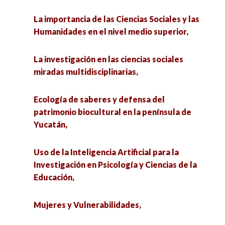
nuestra forma de entender al mundo,
biocultural en la península de Yucatán,
La importancia de las Ciencias Sociales y las
Ciudadanías sexuales vivibles en América Latina
Humanidades en el nivel medio superior,
Uso de la Inteligencia Artificial para la
y el Caribe,
Investigación en Psicología y Ciencias de la
La investigación en las ciencias sociales
Educación,
El papel que juegan las Instuciones de
miradas multidisciplinarias,
Educación Superior Privadas de Nivel Posgrado
Ciudadanías sexuales vivibles en América Latina
ante el Panorama de la Nueva Escuela
Ecología de saberes y defensa del
y el Caribe,
Mexicana,
patrimonio biocultural en la península de
Yucatán,
Gestión de cuencas desde el enfoque
Aplicación de la Inteligencia Emocional en el
sistémico,
Ámbito Laboral,
Uso de la Inteligencia Artificial para la
Investigación en Psicología y Ciencias de la
La administración pública en cuestionamiento:
Hacia una Reforma Aduanera Integral en
Educación,
entre la disciplina y la profesión en México,
México,
Mujeres y Vulnerabilidades,
Hacia una comunidad emocional de cuidados:
El trabajo en México y sus regiones,
vínculos familiares y universitarios en pro de la