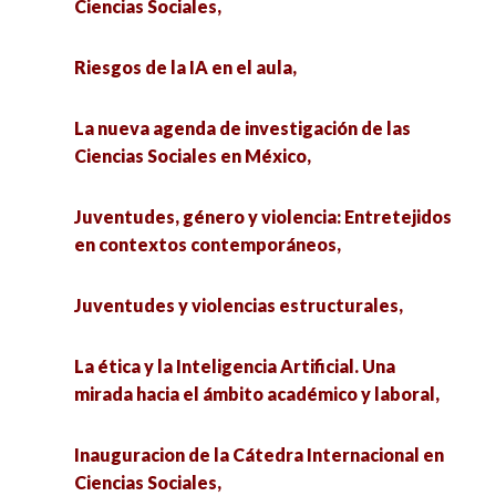
Ciencias Sociales,
Sociales,
Comercio Interestatal entre el Norte de
México y el Sur de Estados Unidos,
Riesgos de la IA en el aula,
Riesgos de la IA en el aula,
Comunicólogos en acción,
La nueva agenda de investigación de las
Juventudes y violencias estructurales,
Ciencias Sociales en México,
Miradas Sociológicas. Exposición de infografías,
La ética y la Inteligencia Artificial. Una mirada
Juventudes, género y violencia: Entretejidos
hacia el ámbito académico y laboral,
Empleo y rotación laboral a nivel regional en
en contextos contemporáneos,
México: una medición econométrica,
Inauguracion de la Cátedra Internacional en
Juventudes y violencias estructurales,
Ciencias Sociales,
Políticas públicas y grupos vulnerables,
experiencias desde la Cuarta Transformación,
La ética y la Inteligencia Artificial. Una
Aproximaciones al Estado del Arte sobre
mirada hacia el ámbito académico y laboral,
Ciudadanía y Participación en Chihuahua, Estado
Diálogos decoloniales e interculturales:
de México e Hidalgo,
horizontes plurales en la investigación social,
Inauguracion de la Cátedra Internacional en
Ciencias Sociales,
Conversatorio Intergeneracional Mujeres en la