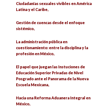
Ciudadanías sexuales vivibles en América
salud,
La otredad. Concepto para el reconocimiento
Latina y el Caribe,
de los grupos vulnerables,
El trabajo en México y sus regiones,
Gestión de cuencas desde el enfoque
Rumbo a la Implementación de la Reforma
sistémico,
Problemas complejos de la frontera México-
Procesal Civil y Familiar en México,
Estados Unidos,
La administración pública en
Seminario de propuestas de alfabetización
cuestionamiento: entre la disciplina y la
La otredad. Concepto para el reconocimiento
digital para la educación en tiempos de crisis,
profesión en México,
de los grupos vulnerables,
Cuarta Feria de Divulgación de la Ciencia:
El papel que juegan las Instuciones de
Rumbo a la Implementación de la Reforma
Innovación Educativa en Educación Superior,
Educación Superior Privadas de Nivel
Procesal Civil y Familiar en México,
Posgrado ante el Panorama de la Nueva
Escuela Mexicana,
Rostros de la discapacidad visual. Estudios
Seminario de divulgación de investigación
transdisciplinarios desde una perspectiva
cualitativa: Evaluación del Posgrado,
global,
Hacia una Reforma Aduanera Integral en
México,