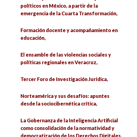
inclusiva y resiliente,
políticos en México, a partir de la
Capital intelectual y desarrollo turístico: una
emergencia de la Cuarta Transformación,
mirada desde las ciencias sociales,
La construcción de la izquierda desde los
márgenes: partidos, movimientos sociales y
Formación docente y acompañamiento en
Aspectos materiales y cotidianidad en las
luchas territoriales,
educación,
escuelas de párvulos de la ciudad de Zacatecas,
1892-1905,
Violencia y territorio: respuestas desde los
El ensamble de las violencias sociales y
actores locales,
políticas regionales en Veracruz,
Leer y sanar: promoción de la lectura en
espacios hospitalarios,
Formación docente y acompañamiento en
Tercer Foro de Investigación Jurídica,
educación,
Concurso de Conocimientos: «Historia en
Norteamérica y sus desafíos: apuntes
Acción: México y su Legado»,
El ensamble de las violencias sociales y políticas
desde la sociocibernética crítica,
regionales en Veracruz,
Primer Acercamiento a la Economía del
La Gobernanza de la Inteligencia Artificial
Cuidado,
Norteamérica y sus desafíos: apuntes desde la
como consolidación de la normatividad y
sociocibernética crítica,
democratización de los Derechos Digitales,