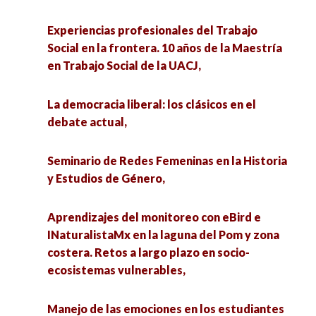
Experiencias de turismo comunitario, de
Ciencia,
cazadores a guía de turismo comunitario,
Experiencias profesionales del Trabajo
Social en la frontera. 10 años de la Maestría
Comercio Interestatal entre el Norte de
Los futuros de la moda en un mundo que se
en Trabajo Social de la UACJ,
México y el Sur de Estados Unidos,
ahoga en ropa. Perspectivas interdisciplinarias,
La democracia liberal: los clásicos en el
Aplicaciones del Análisis de Datos
Propuestas de investigación de las LGAC:
debate actual,
Composicionales en Ciencias Sociales,
Intervención educativa y aspectos histórico-
sociales y Gestión educativa, políticas públicas
Seminario de Redes Femeninas en la Historia
Cultura de Paz en las Humanidades y Ciencias
educativas y cultura política,
y Estudios de Género,
Sociales en Bachillerato,
Las Ciencias Sociales bajo la lupa: un análisis al
Aprendizajes del monitoreo con eBird e
Análisis de la violencia digital que sufren
Plan de Estudios de la UAPUAZ2025,
INaturalistaMx en la laguna del Pom y zona
estudiantes de la Preparatoria Víctor Rosales,
costera. Retos a largo plazo en socio-
¿Por qué retomar la lectura de los clásicos en
ecosistemas vulnerables,
Propuestas de investigación de las LGAC:
las ciencias sociales?,
Intervención educativa y aspectos histórico-
Manejo de las emociones en los estudiantes
sociales y Gestión educativa, políticas públicas