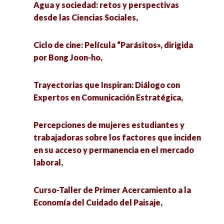
Agua y sociedad: retos y perspectivas
Regulación cognitiva: ¿Qué es y para qué en el
Las múltiples amenazas a la humanidad en el
desde las Ciencias Sociales,
posgrado de ciencias?,
capitalismo,
Ciclo de cine: Película “Parásitos», dirigida
Revista Península y su dosier “Gobernanza en
Ciclo de cine: Película “Sueño en otro idioma”,
por Bong Joon-ho,
Yucatán: miradas sectoriales”,
Ciclo de cine: Película “Parásitos», dirigida por
Trayectorias que Inspiran: Diálogo con
Enfoques teóricos en el análisis territorial,
Bong Joon-ho,
Expertos en Comunicación Estratégica,
Colonialismo del extractivismo agroindustrial,
Regulación cognitiva: ¿Qué es y para qué en el
Percepciones de mujeres estudiantes y
posgrado de ciencias?,
trabajadoras sobre los factores que inciden
Extractivismo urbano y los cuerpos-territorio
en su acceso y permanencia en el mercado
ante la agroindustria,
Trayectorias que Inspiran: Diálogo con Expertos
laboral,
en Comunicación Estratégica,
Ciclo de cine. Película “Mano de obra”.,
Curso-Taller de Primer Acercamiento a la
Percepciones de mujeres estudiantes y
Economía del Cuidado del Paisaje,
Educación inclusiva y acceso al aprendizaje
trabajadoras sobre los factores que inciden en
(bloque 2),