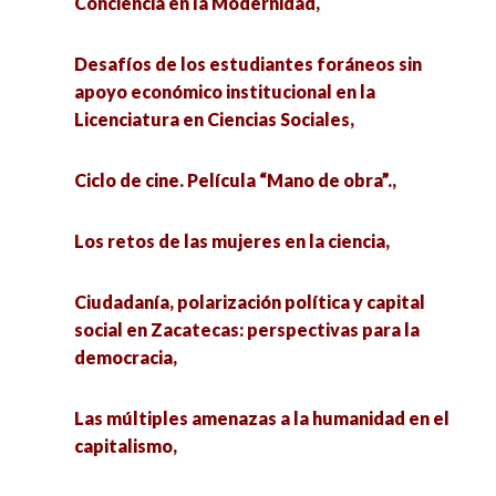
Conciencia en la Modernidad,
Carl Marx y las Ciencias Sociales, una obra
perdurable,
Enfoques teóricos en el análisis territorial,
Desafíos de los estudiantes foráneos sin
apoyo económico institucional en la
Discriminación a las Poblaciones LGBTTTIQ+ en
El impacto de la tecnología digital en la
Licenciatura en Ciencias Sociales,
el ámbito universitario. El caso de la FCPyS,
sociedad,
Ciclo de cine. Película “Mano de obra”.,
Vinculación comunitaria e interculturalidad
Extractivismo y comunidades de vida,
crítica: retos y perspectivas desde las
Los retos de las mujeres en la ciencia,
Universidades Interculturales,
Extractivismo urbano y los cuerpos-territorio
ante la agroindustria,
Ciudadanía, polarización política y capital
Pensar y Soñar: Estrategias de legitimación y
social en Zacatecas: perspectivas para la
liderazgo en el discurso inaugural de Claudia
Democracia, ciudadanías y polarización:
democracia,
Sheinbaum,
perspectivas sociopolíticas actuales,
Las múltiples amenazas a la humanidad en el
Educación para el futuro: hacia modelos
Ciudadanía, polarización política y capital social
capitalismo,
innovadores y sostenibles,
en Zacatecas: perspectivas para la democracia,