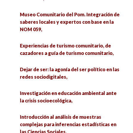
from Mexico,
ecosistemas vulnerables,
Museo Comunitario del Pom. Integración de
Presentación de la GAceta MInCA no. 3 Mujeres
saberes locales y expertos con base en la
Seminario Interinstitucional Memoria y Archivos
y contextos,
NOM 059,
de Mujeres,
Movilidad humana en ciudades fronterizas de
Experiencias de turismo comunitario, de
Museo Comunitario del Pom. Integración de
Baja California,
cazadores a guía de turismo comunitario,
saberes locales y expertos con base en la NOM
059,
Conversatorio Intergeneracional Mujeres en la
Dejar de ser: la agonía del ser político en las
Ciencia,
redes sociodigitales,
Experiencias de turismo comunitario, de
cazadores a guía de turismo comunitario,
Caminos andados y por andar: perspectivas de
Investigación en educación ambiental ante
la Antropología Histórica en el siglo XXI,
la crisis socioecológica,
Dejar de ser: la agonía del ser político en las
redes sociodigitales,
La democracia liberal: los clásicos en el debate
Introducción al análisis de muestras
actual,
complejas para inferencias estadísticas en
Riesgos en la adolescencia: Prevención y
las Ciencias Sociales,
desafíos de intervención,