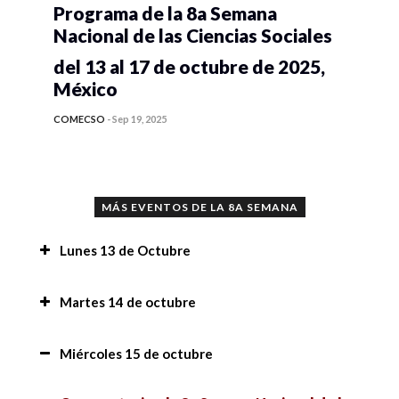
Programa de la 8a Semana
Nacional de las Ciencias Sociales
del 13 al 17 de octubre de 2025,
México
COMECSO
-
Sep 19, 2025
MÁS EVENTOS DE LA 8A SEMANA
Lunes 13 de Octubre
Conferencia “Implicaciones del uso de la
Martes 14 de octubre
Inteligencia Artificial en la investigación y en la
academia”,
Conferencia “Implicaciones del uso de la
Miércoles 15 de octubre
Inteligencia Artificial en la investigación y en la
Implicaciones de juzgar con perspectiva de
academia”,