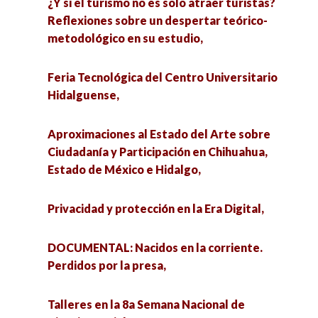
¿Y si el turismo no es solo atraer turistas?
Hidalguense,
Reflexiones sobre un despertar teórico-
Talleres en la 8a Semana Nacional de Ciencias
metodológico en su estudio,
Caminos andados y por andar: perspectivas de
Sociales,
la Antropología Histórica en el siglo XXI,
Feria Tecnológica del Centro Universitario
Riesgos de la IA en el aula,
Hidalguense,
4a Edición del Ciclo Conversando con
especialistas en…,
La nueva agenda de investigación de las
Aproximaciones al Estado del Arte sobre
Ciencias Sociales en México,
Ciudadanía y Participación en Chihuahua,
DOCUMENTAL: Nacidos en la corriente.
Estado de México e Hidalgo,
Perdidos por la presa,
Juventudes, género y violencia: Entretejidos en
contextos contemporáneos,
Privacidad y protección en la Era Digital,
Club de Docentes Estresad@s Anonim@s,
Inauguracion de la Cátedra Internacional en
DOCUMENTAL: Nacidos en la corriente.
Historia en Docus: Medios de comunicación en
Ciencias Sociales,
Perdidos por la presa,
Sonora,
Jóvenes en transparencia,
Talleres en la 8a Semana Nacional de
Talleres en la 8a Semana Nacional de Ciencias