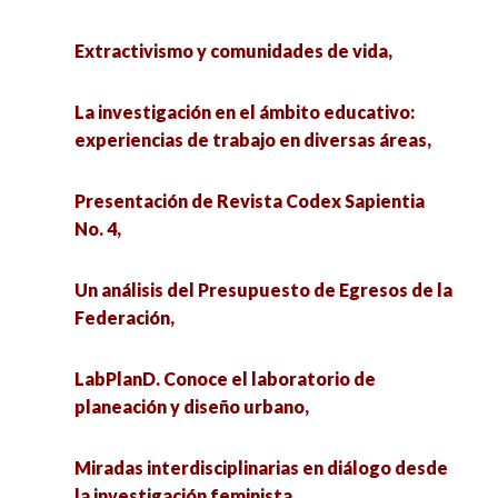
Presentación de Revista Codex Sapientia No. 4,
Acompañamiento psicológico en la formación
Extractivismo y comunidades de vida,
académica de Psicología,
La investigación en el ámbito educativo:
experiencias de trabajo en diversas áreas,
La investigación en el ámbito educativo:
«¿Qué hora es?» Un acercamiento
experiencias de trabajo en diversas áreas,
hermenéutico a la obra feminista de Elena
LabPlanD. Conoce el laboratorio de planeación
Garro,
y diseño urbano,
Presentación de Revista Codex Sapientia
No. 4,
Diálogos decoloniales e interculturales:
Políticas Públicas de cuidado a largo plazo para
horizontes plurales en la investigación social,
Adultos mayores en México, el gran reto del
Un análisis del Presupuesto de Egresos de la
siglo XXI,
Federación,
Iknalo’ob y Conocimientos: Encuentro de
Ciencias Sociales e Interculturalidad,
Miradas interdisciplinarias en diálogo desde la
LabPlanD. Conoce el laboratorio de
investigación feminista,
planeación y diseño urbano,
Seminario de Redes Femeninas en la Historia y
Estudios de Género,
«¿Qué hora es?» Un acercamiento
Miradas interdisciplinarias en diálogo desde
hermenéutico a la obra feminista de Elena
la investigación feminista,