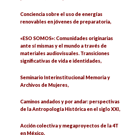
Acción colectiva y megaproyectos de la 4T en
México,
Conciencia sobre el uso de energías
Orientaciones sobre el pensamiento crítico en
renovables en jóvenes de preparatoria,
la NEM versus el modelo educativo por
Dejar de ser: la agonía del ser político en las
competencias en los centros de Bachillerato
redes sociodigitales,
«ESO SOMOS»: Comunidades originarias
Tecnológico Industrial y de Servicios,
ante sí mismas y el mundo a través de
Doblemente Trabajador/a Social. Ventajas de
materiales audiovisuales. Transiciones
«ESO SOMOS»: Comunidades originarias ante sí
estudiar una Maestría en Trabajo Social,
significativas de vida e identidades,
mismas y el mundo a través de materiales
audiovisuales. Transiciones significativas de
Investigación en educación ambiental ante la
Seminario Interinstitucional Memoria y
vida e identidades,
crisis socioecológica,
Archivos de Mujeres,
Movilidad humana en ciudades fronterizas de
Riesgos en la adolescencia: Prevención y
Caminos andados y por andar: perspectivas
Baja California,
desafíos de intervención,
de la Antropología Histórica en el siglo XXI,
Aprendizajes del monitoreo con eBird e
A regional analysis of the impact of
Acción colectiva y megaproyectos de la 4T
INaturalistaMx en la laguna del Pom y zona
remittances on health expenditures: evidence
en México,
costera. Retos a largo plazo en socio-