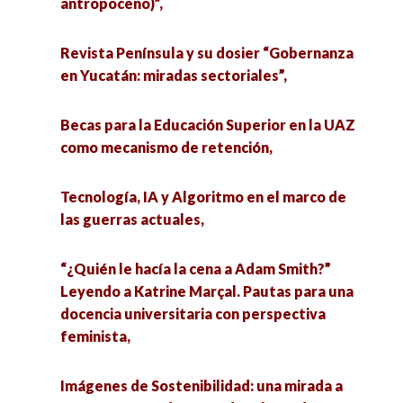
antropoceno)”,
Feminismos multidisciplinarios,
Simulaciones emocionales: poderosa
Revista Península y su dosier “Gobernanza
herramienta de persuasión,
Manejo de las emociones en los estudiantes del
en Yucatán: miradas sectoriales”,
Nivel medio Superior,
Transformaciones de las prácticas en el aula,
Becas para la Educación Superior en la UAZ
Voces de la infancia en Ixil: territorio, memoria y
como mecanismo de retención,
Los futuros de la moda en un mundo que se
conflicto socioambiental,
ahoga en ropa. Perspectivas interdisciplinarias,
Tecnología, IA y Algoritmo en el marco de
Hacia una comunidad emocional de cuidados:
las guerras actuales,
Perspectivas metodológicas de la
vínculos familiares y universitarios en pro de la
investigación: diseños cualitativos,
salud,
“¿Quién le hacía la cena a Adam Smith?”
cuantitativos y mixtos aplicados en las ciencias
Leyendo a Katrine Marçal. Pautas para una
sociales,
Criminología azul: Una mirada desde la
docencia universitaria con perspectiva
península de Baja California,
feminista,
Catástrofe y acción colectiva post-Otis.
Interpelaciones desde Guerrero,
La importancia de las Ciencias Sociales y las
Imágenes de Sostenibilidad: una mirada a