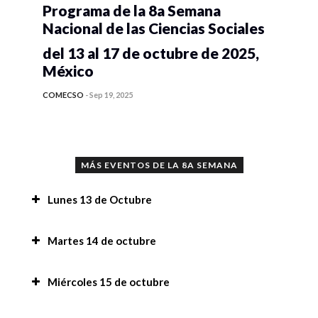
Programa de la 8a Semana
Nacional de las Ciencias Sociales
del 13 al 17 de octubre de 2025,
México
COMECSO
-
Sep 19, 2025
MÁS EVENTOS DE LA 8A SEMANA
Lunes 13 de Octubre
Conferencia “Implicaciones del uso de la
Martes 14 de octubre
Inteligencia Artificial en la investigación y en la
academia”,
Conferencia “Implicaciones del uso de la
Miércoles 15 de octubre
Inteligencia Artificial en la investigación y en la
Implicaciones de juzgar con perspectiva de
academia”,
Convocatoria a la 8a Semana Nacional de las