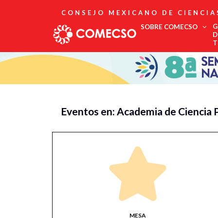
CONSEJO MEXICANO DE CIENCIA
G
SOBRE COMECSO
D
T
Afiliación
Asociados
Directorio
Estatutos
Fundadores
Eventos en: Academia de Ciencia 
Publicaciones
Comité Editorial
Boletín
MESA