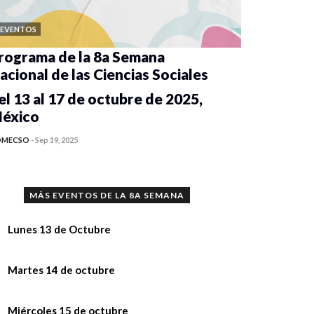
EVENTOS
rograma de la 8a Semana
acional de las Ciencias Sociales
el 13 al 17 de octubre de 2025,
éxico
OMECSO
-
Sep 19, 2025
MÁS EVENTOS DE LA 8A SEMANA
Lunes 13 de Octubre
nferencia “Implicaciones del uso de la
Martes 14 de octubre
teligencia Artificial en la investigación y
 la academia”,
nferencia “Implicaciones del uso de la
Miércoles 15 de octubre