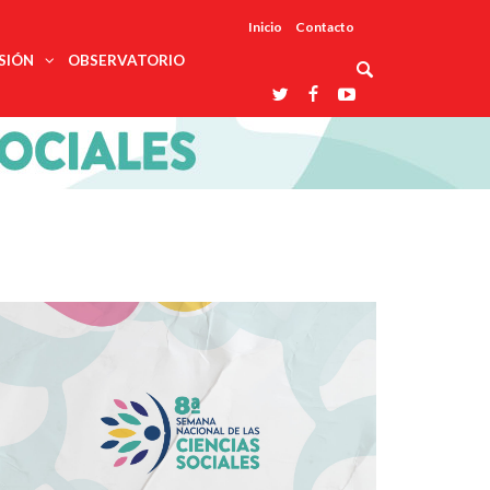
Inicio
Contacto
SIÓN
OBSERVATORIO
Asociaciones
udios
profesionales
onales
Grupos de
Reconoce
arrollo
trabajo
ar
La UDUALC
rcultural
os
A La
Redes
Universidad
cación
temáticas
De México
odología
Laboratorios
tico
En Su 475
as ciencias
Aniversario
nacionales
ales
Entidades
afines
d pública
ajo social
ismo