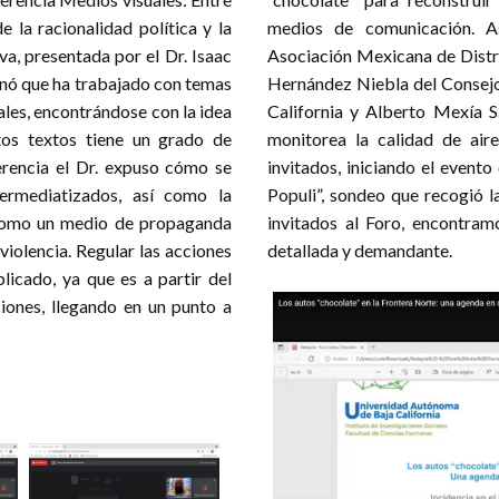
e la racionalidad política y la
medios de comunicación. As
Entidad federativa
Eventos
va, presentada por el Dr. Isaac
Asociación Mexicana de Dist
Baja California
11
onó que ha trabajado con temas
Hernández Niebla del Consejo
Campeche
6
iales, encontrándose con la idea
California y Alberto Mexía S
Chiapas
1
tos textos tiene un grado de
monitorea la calidad de air
ferencia el Dr. expuso cómo se
invitados, iniciando el event
Chihuahua
7
ermediatizados, así como la
Populi”, sondeo que recogió l
Ciudad de México
60
a como un medio de propaganda
invitados al Foro, encontra
Coahuila de Zaragoza
14
violencia. Regular las acciones
detallada y demandante.
licado, ya que es a partir del
Colima
2
iones, llegando en un punto a
Estado de México
9
Guanajuato
14
Guerrero
2
Hidalgo
3
Jalisco
18
Michoacán de