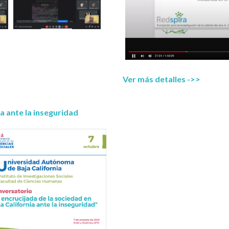
6
Ocampo
Nuevo León
15
Oaxaca
1
Puebla
6
Querétaro
6
Ver más detalles ->>
Quintana Roo
6
San Luis Potosí
7
ia ante la inseguridad
Sinaloa
10
Sonora
25
Tlaxcala
3
Yucatán
5
Zacatecas
52