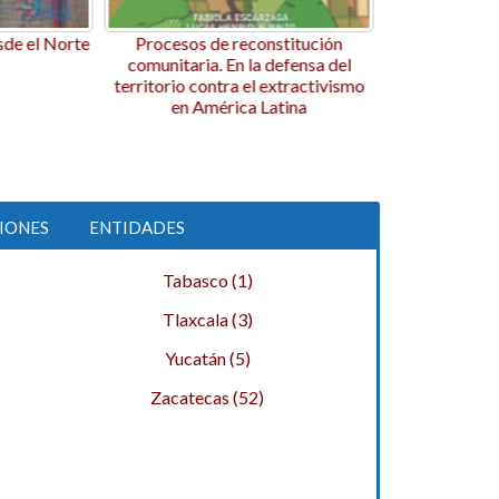
e reconstitución
Pandemia y confinamiento. Efectos
Entre
 En la defensa del
en la Salud Psicoemocional de los
Sabere
tra el extractivismo
estudiantes universitarios
érica Latina
IONES
ENTIDADES
Tabasco (1)
Tlaxcala (3)
Yucatán (5)
Zacatecas (52)