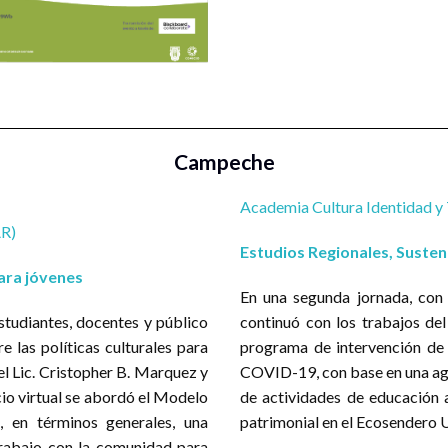
grama 1. Temáticas que se abordarán en las actividades de 
Campeche
Academia Cultura Identidad y
AR)
Estudios Regionales, Susten
para jóvenes
En una segunda jornada, con u
studiantes, docentes y público
continuó con los trabajos del
e las políticas culturales para
programa de intervención de 
del Lic. Cristopher B. Marquez y
COVID-19, con base en una age
acio virtual se abordó el Modelo
de actividades de educación 
a, en términos generales, una
patrimonial en el Ecosendero U
trabajo con la comunidad para