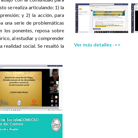
to se realiza articulando: 1) la
rensión; y 2) la acción, para
ba una serie de problemáticas
on los ponentes, reposa sobre
rico, al estudiar y comprender
bla 2. Eventos registrados y las disciplinas a las que corre
Ver más detalles ->>
realidad social. Se resaltó la
Disciplinas
Eventos
Administración pública
33
Antropología
77
Ciencia política
105
Ciencias jurídicas
29
Comunicación
58
Demografía
21
Economía
50
Geografía
18