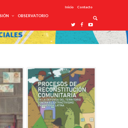
Inicio
Contacto
SIÓN
OBSERVATORIO
Asociaciones
udios
profesionales
onales
Grupos de
Reconoce
arrollo
trabajo
ar
La UDUALC
rcultural
os
A La
Redes
Universidad
cación
temáticas
De México
odología
Laboratorios
tico
En Su 475
as ciencias
Aniversario
nacionales
ales
Entidades
afines
d pública
ajo social
ismo