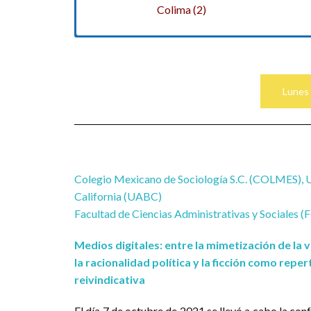
Colima (2)
Fomentar la comunicación, intercamb
(estudiantes, profesores e investigado
Lunes
Estimular las interacciones e interc
(desde la educación media superior a
Despertar y animar vocaciones cientí
otras, así como difundir las contr
Colegio Mexicano de Sociología S.C. (COLMES), 
intervención (de la academia, el gobier
California (UABC)
Fortalecer la identidad, el espírit
Facultad de Ciencias Administrativas y Sociales
conocimientos y para la comprensión 
Medios digitales: entre la mimetización de la v
Exponer de qué manera las Ciencias 
la racionalidad política y la ficción como repe
de intervención social y política pro
reivindicativa
El día 7 de octubre de 2021 se llevó a cabo la con