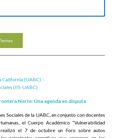
en las Ciencias Sociales a públicos académicos
slativo, la empresa, los medios de comunicación).
iernes
linas y áreas temáticas de las Ciencias Sociales
económicas, políticas, culturales, ambientales y
de diversas desigualdades y las propuestas de
 California (UABC)
ociales (IIS-UABC)
de las Ciencias Sociales para la generación de
 Frontera Norte: Una agenda en disputa
iene tras la pandemia del COVID-19 y quéformas
ones Sociales de la UABC, en conjunto con docentes
e profundicen.
 Humanas, el Cuerpo Académico “Vulnerabilidad
” realizó el 7 de octubre un Foro sobre autos
ventos
 las principales narrativas que aparecen en los