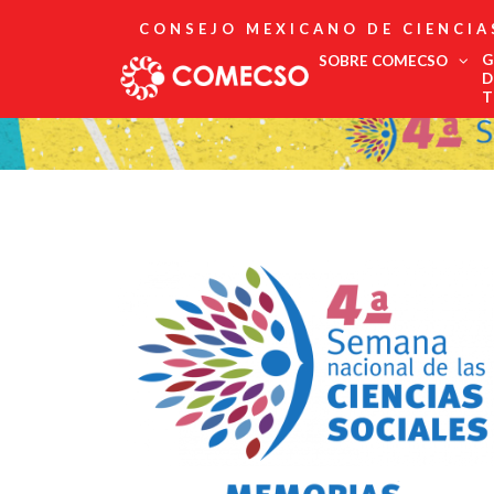
CONSEJO MEXICANO DE CIENCIA
G
SOBRE COMECSO
D
T
Afiliación
Asociados
Directorio
Estatutos
Fundadores
Publicaciones
Comité Editorial
Boletín