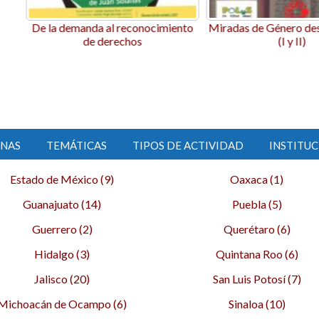
nocimiento
Miradas de Género desde el Norte
Procesos d
(I y II)
comunitaria.
territorio con
en Am
INAS
TEMÁTICAS
TIPOS DE ACTIVIDAD
INSTITUC
Estado de México (9)
Oaxaca (1)
Guanajuato (14)
Puebla (5)
Guerrero (2)
Querétaro (6)
Hidalgo (3)
Quintana Roo (6)
Jalisco (20)
San Luis Potosí (7)
Michoacán de Ocampo (6)
Sinaloa (10)