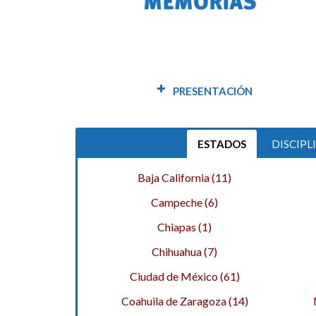
n la
La composición de una región
De la demanda al reco
 a
caracterizada por la violencia:
de derechos
Chimalhuacán, Estado de México
PRESENTACIÓN
ESTADOS
DISCIPL
Baja California (11)
Campeche (6)
Chiapas (1)
Chihuahua (7)
Ciudad de México (61)
Coahuila de Zaragoza (14)