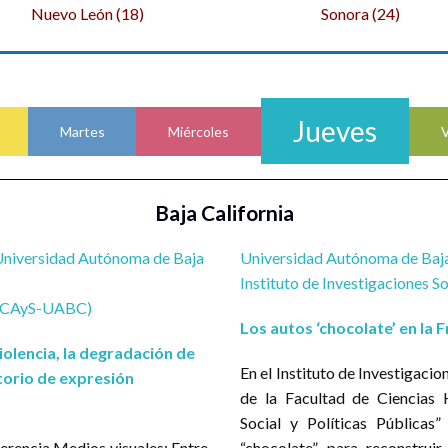
Nuevo León (18)
Sonora (24)
io y divulgación de conocimientos y hallazgos de investigación 
res) y extra-académicos (de la sociedad civil, el gobierno, el legi
Jueves
Martes
Miércoles
V
ambios entre estudiantes y especialistas de las diferentes discip
l posgrado), y públicos extra-académicos.
Baja California
ficas en las y los jóvenes interesados en problemáticas sociales, 
ibuciones al conocimiento, los resultados de las evaluaciones 
Universidad Autónoma de Baja
Universidad Autónoma de Baja
no, el legislativo, la empresa y la sociedad civil) para atenderlas.
Instituto de Investigaciones S
u de comunidad académica, la imagen, credibilidad y relevancia 
 (FCAyS-UABC)
y solución de diversos.
Los autos ‘chocolate’ en la
iolencia, la degradación de
Sociales contribuyen a la comprensión y anticipación de lo que v
En el Instituto de Investigaci
rtorio de expresión
ponen para que sus perniciosas consecuencias no se prolonguen ni s
de la Facultad de Ciencias
Social y Políticas Públicas
Tabla 1. Entidades Federativas en las que se registraron e
ferencia Medios visuales: Entre
“chocolate” para reconstruir