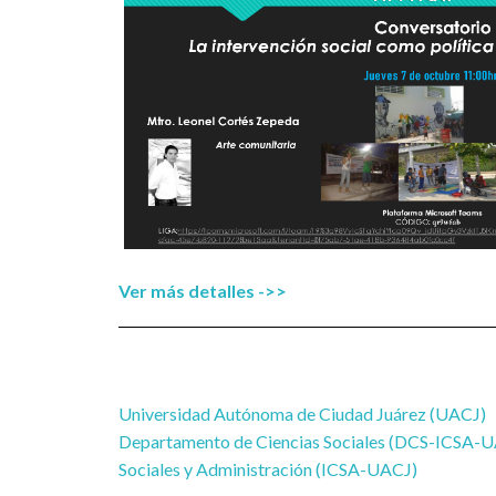
Ver más detalles ->>
Universidad Autónoma de Ciudad Juárez (UACJ)
Departamento de Ciencias Sociales (DCS-ICSA-UAC
Sociales y Administración (ICSA-UACJ)