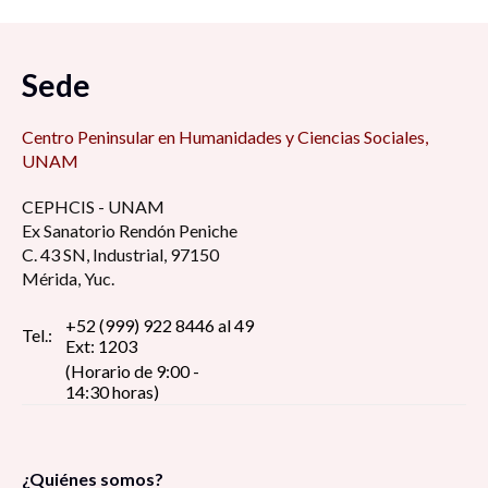
San Antonio Cárdenas, Carmen, Camp; en
tiempos difíciles 7:00 am
Sede
Foro de Modelo de administración estratégica
7:15 am
Centro Peninsular en Humanidades y Ciencias Sociales,
UNAM
Retos y desafíos de la educación de cara al
CEPHCIS - UNAM
regreso a las aulas ¿Qué hacer con la
Ex Sanatorio Rendón Peniche
virtualidad? 8:30 am
C. 43 SN, Industrial, 97150
Mérida, Yuc.
La perspectiva estudiantil universitaria en
tiempos de pandemia: reflexión y debate 8:30
+52 (999) 922 8446 al 49
Tel.:
Ext: 1203
am
(Horario de 9:00 -
14:30 horas)
Pin up girls, construcción del estereotipo de la
figura femenina erótica, dentro del imaginario
social 9:00 am
¿Quiénes somos?