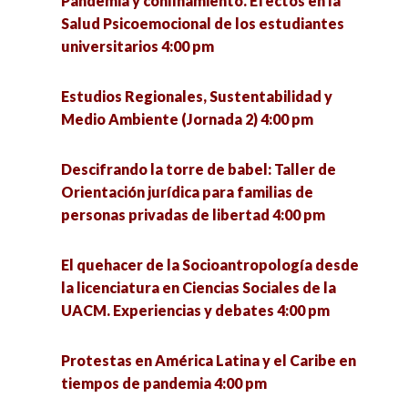
Pandemia y confinamiento. Efectos en la
la educación popular 5:00 pm
La Guerra de Florencia 5:00 pm
Salud Psicoemocional de los estudiantes
universitarios 4:00 pm
¿Qué se investiga hoy en un doctorado en
Zacatecas y Coronavirus: Análisis de escenarios
ciencias sociales? 5:00 pm
y paradigmas educativos. 5:00 pm
Estudios Regionales, Sustentabilidad y
Medio Ambiente (Jornada 2) 4:00 pm
Seminario «La utopía política» (1a sesión) 6:00
Intervención de trabajadoras sociales a partir
pm
del modelo de reinserción social en el CERESO
Descifrando la torre de babel: Taller de
Hermosillo I 5:00 pm
Orientación jurídica para familias de
VII Jornadas de Políticas Públicas ante los
personas privadas de libertad 4:00 pm
desafíos urbanos. Riesgos, cultura y
Revisión del sistema de salud en México, una
participación para el desarrollo sostenible 6:00
retrospectiva desde México prehispánico
El quehacer de la Socioantropología desde
pm
perspectiva hasta la 4T. 5:00 pm
la licenciatura en Ciencias Sociales de la
UACM. Experiencias y debates 4:00 pm
¿Qué se investiga hoy en un doctorado en
ciencias sociales? 5:00 pm
Protestas en América Latina y el Caribe en
tiempos de pandemia 4:00 pm
Presentación del libro «Los ríos de Morelia, ejes