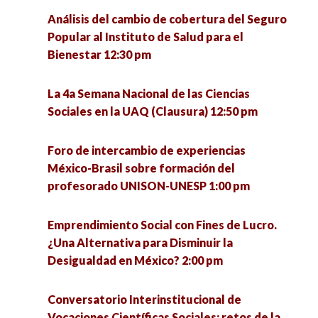
Análisis del cambio de cobertura del Seguro
El quehacer de la Socioantropología desde la
Conversatorio Interinstitucional de Vocaciones
Popular al Instituto de Salud para el
licenciatura en Ciencias Sociales de la UACM.
Científicas Sociales: retos de la investigación y
Bienestar 12:30 pm
Experiencias y debates 4:00 pm
la intervención en tiempos de pandemia 3:00 pm
La 4a Semana Nacional de las Ciencias
Conversatorio en torno a las experiencias de
Metodología cualitativa, grupo de trabajo
Sociales en la UAQ (Clausura) 12:50 pm
defensa de la vida de la Comunidad Ecológica
colaborativo para la mejora de la gestión e
Jardines de la Mintsita 5:00 pm
innovación educativa 3:00 pm
Foro de intercambio de experiencias
México-Brasil sobre formación del
Análisis de la implementación del acuerdo del
La media naranja: el mito del amor como
profesorado UNISON-UNESP 1:00 pm
tercer país seguro en Guatemala 5:00 pm
completud 4:00 pm
Emprendimiento Social con Fines de Lucro.
La resiliencia como eje para enfrentar el futuro
Migración en tiempos del COVID-19 4:00 pm
¿Una Alternativa para Disminuir la
desde las personas mayores (1) 5:00 pm
Desigualdad en México? 2:00 pm
Un acercamiento básico a la perspectiva de
Ética, política y argumentación 5:00 pm
género: ¿Por qué es una cuestión de interés
Conversatorio Interinstitucional de
común? 4:00 pm
Vocaciones Científicas Sociales: retos de la