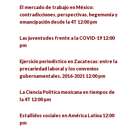
El mercado de trabajo en México:
Foro de intercambio de experiencias México-
Frontera Norte: ¿Hacia dónde va la Sociología?
contradicciones, perspectivas, hegemonía y
Brasil sobre formación del profesorado
4:00 pm
emancipación desde la 4T 12:00 pm
UNISON-UNESP 1:00 pm
Las hijas del terror: poesía y performance sobre
Las juventudes frente a la COVID-19 12:00
Rebuilding the economy: Economic policies for
conflicto armado 4:00 pm
pm
recovery and development 1:00 pm
Hospital Pyme. Plataforma de asesoría
Ejercicio periodístico en Zacatecas: entre la
Encuentro de investigadoras en formación:
empresarial 4:00 pm
precariedad laboral y los convenios
retos de la profesión desde lo local 1:00 pm
gubernamentales, 2016-2021 12:00 pm
La política: estructura y proceso 4:00 pm
Valores postmateriales en la democracia
La Ciencia Política mexicana en tiempos de
estadounidense tras la elección presidencial de
la 4T 12:00 pm
Repensar la inclusión desde los estudios
2020 1:30 pm
críticos en discapacidad 4:00 pm
Estallidos sociales en América Latina 12:00
Encuentro de investigadoras en formación UPN
pm
Jóvenes y participación política 4:00 pm
– ENAH (MÉXICO) 1:30 pm