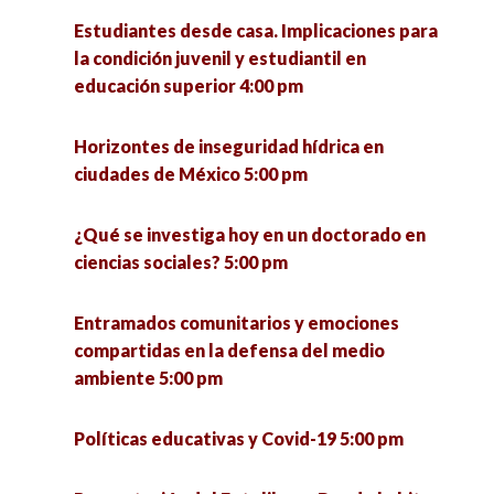
articuladores de la ciudad 5:30 pm
Estudiantes desde casa. Implicaciones para
la condición juvenil y estudiantil en
Pymes innovadoras y su impacto social en el
educación superior 4:00 pm
Estado de Zacatecas 6:00 pm
Horizontes de inseguridad hídrica en
La otra economía. Resultados de investigación
ciudades de México 5:00 pm
de la economía popular municipal para el
estado de Jalisco y México 7:00 pm
¿Qué se investiga hoy en un doctorado en
ciencias sociales? 5:00 pm
Entramados comunitarios y emociones
compartidas en la defensa del medio
ambiente 5:00 pm
Políticas educativas y Covid-19 5:00 pm