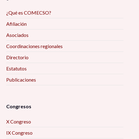
Reflexiones de la investigación/intervención
¿Qué es COMECSO?
desde el trabajo social digital y las ciencias
Afiliación
sociales, en tiempos de pandemia 9:00 am
Asociados
Deporte, juego e infantilización de la
Coordinaciones regionales
discapacidad: diálogo desde los estudios
Directorio
Críticos 9:00 am
Estatutos
Encuadres periodísticos sobre el conflicto
Publicaciones
entre Aldama y Santa Martha, Chenalhó
Chiapas, desde el análisis de la teoría del
framing 9:30 am
Congresos
La Actividad Física Post COVID-19. Una
X Congreso
Perspectiva para el Desarrollo Local 10:00 am
IX Congreso