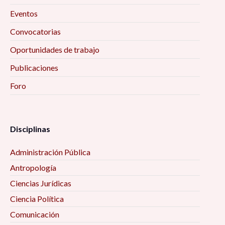
investigación 10:00 am
Eventos
Convocatorias
Ciclo de conferencias «Educación, Actividad
Física y Salud» 10:00 am
Oportunidades de trabajo
Publicaciones
Encuentro Interinstitucional de Estudios
Foro
Etarios 10:00 am
Secularización, laicidad, y sus efectos en el
ejercicio de derechos políticos y civiles 10:00 am
Disciplinas
Administración Pública
La filosofía de las ciencias sociales 10:00 am
Antropología
Mujeres, vejez y envejecimiento desde algunas
Ciencias Jurídicas
perspectivas interdisciplinarias 10:00 am
Ciencia Política
Comunicación
Procesos de Inclusión-Marginación en la Era