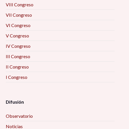
Formación académica y mercado laboral: la
VIII Congreso
visión de los egresados 10:00 am
VII Congreso
La resiliencia como eje enfrentar el futuro
VI Congreso
desde las personas mayores (2) 10:00 am
V Congreso
IV Congreso
Prevención situacional del delito 10:00 am
III Congreso
Imaginarios. Ese lugar inexistente donde todo
II Congreso
puede ser 10:00 am
I Congreso
Las otras pandemias 10:00 am
Difusión
Metamorfosis: Familia, emociones y pandemia
(estudios de caso) 10:00 am
Observatorio
SENTIK: Creación de redes sociales para la
Noticias