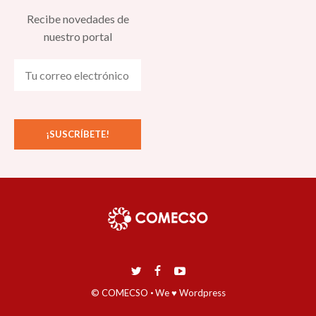
Recibe novedades de
nuestro portal
El enfoque de género del siglo XXI 8:00 pm
© COMECSO
·
We ♥ Wordpress