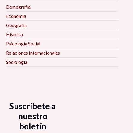
México 6:00 pm
Demografía
Economía
Habitabilidad en el Espacio Público 6:00 pm
Geografía
Historia
Marketing a distancia ¿Moda o necesidad? 6:00
Psicología Social
pm
Relaciones Internacionales
Sociología
Para empezar a negarlo todo: Siete notas
contra el progreso 6:30 pm
El oficio de investigador. Reflexiones y
experiencias metodológicas en la investigación
social y política 7:00 pm
Suscríbete a
nuestro
La composición de una región caracterizada por
boletín
la violencia: Chimalhuacán, Estado de México
7:00 pm