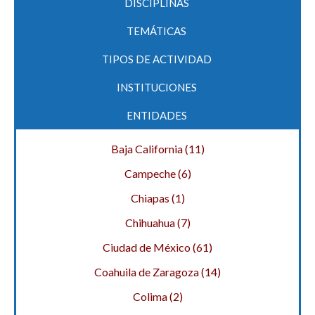
DISCIPLINAS
TEMÁTICAS
TIPOS DE ACTIVIDAD
INSTITUCIONES
ENTIDADES
Baja California (11)
Campeche (6)
Chiapas (1)
Chihuahua (7)
Ciudad de México (61)
Fomentar la comunicación, intercambio y
Coahuila de Zaragoza (14)
divulgación de conocimientos y hallazgos de
Colima (2)
investigación en las Ciencias Sociales a