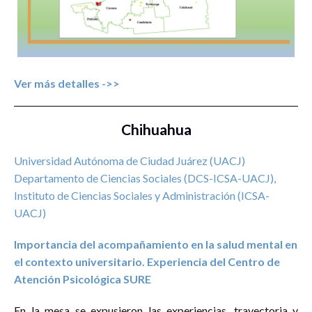
Encuentro
1
Encuentro de investigadoras en formación
3
Foro
5
Mesa
10
Ver más detalles ->>
Mesa de reflexión temática
55
Mesas de discusión
1
Chihuahua
Panel
4
Ponencia
48
Universidad Autónoma de Ciudad Juárez (UACJ)
Departamento de Ciencias Sociales (DCS-ICSA-UACJ),
Poster
5
Instituto de Ciencias Sociales y Administración (ICSA-
Presentación de libro
33
UACJ)
Presentación de resultados de investigación
5
Importancia del acompañamiento en la salud mental en
Presentación de revista
4
el contexto universitario. Experiencia del Centro de
Seminario
7
Atención Psicológica SURE
Taller
13
En la mesa se expusieron las experiencias, trayectoria y