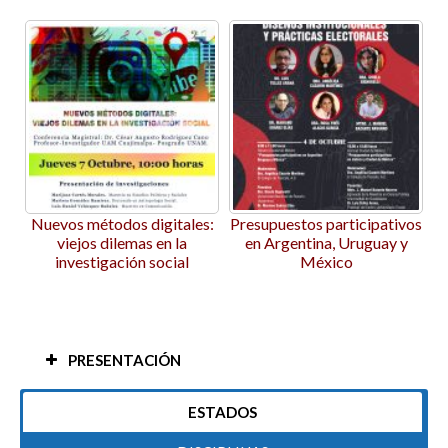
ales:
Presupuestos participativos
Pandemia y confinamiento
en Argentina, Uruguay y
Efectos en la Salud
México
Psicoemocional de los
estudiantes universitarios
PRESENTACIÓN
ESTADOS