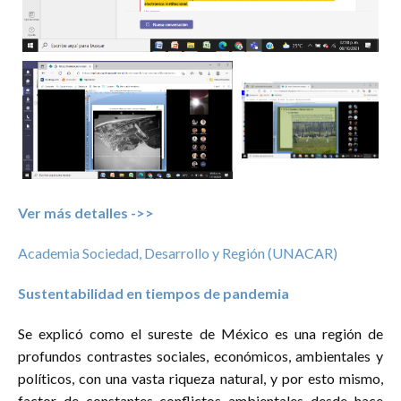
Disciplinas
Eventos
Administración pública
33
Antropología
77
Ciencia política
105
Ciencias jurídicas
29
Comunicación
58
Demografía
21
Ver más detalles ->>
Economía
50
Academia Sociedad, Desarrollo y Región (UNACAR)
Geografía
18
Historia
25
Sustentabilidad en tiempos de pandemia
Psicología social
69
Se explicó como el sureste de México es una región de
Relaciones internacionales
10
profundos contrastes sociales, económicos, ambientales y
Sociología
179
políticos, con una vasta riqueza natural, y por esto mismo,
factor de constantes conflictos ambientales desde hace