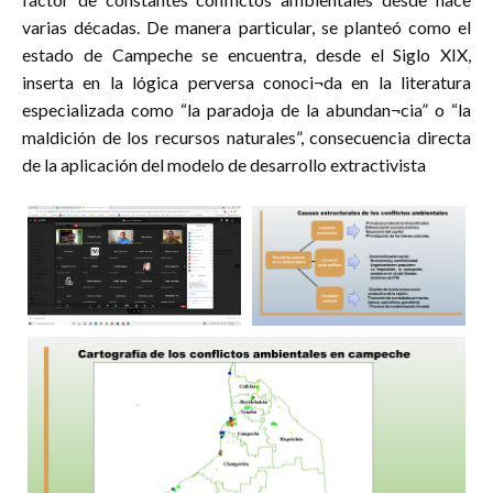
Tabla 3. Tipos de actividades registradas
varias décadas. De manera particular, se planteó como el
estado de Campeche se encuentra, desde el Siglo XIX,
Tipo de actividad
Frecue
inserta en la lógica perversa conoci¬da en la literatura
Ceremonia
1
especializada como “la paradoja de la abundan¬cia” o “la
maldición de los recursos naturales”, consecuencia directa
Charla informativa-educativa
8
de la aplicación del modelo de desarrollo extractivista
Ciclo de conferencias
1
Cine-debate
1
Coloquio
12
Conferencia
51
Conferencia Magistral
5
Conversatorio
42
Curso
2
Diálogo académico
1
Documentales
5