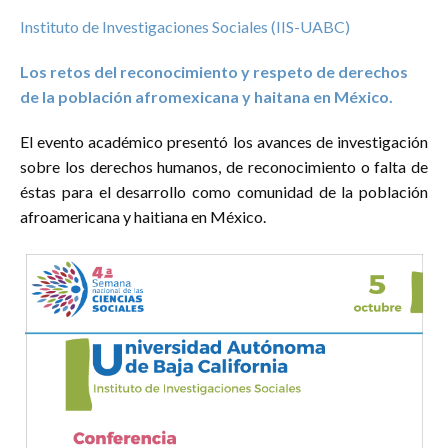
Hidalgo
3
Instituto de Investigaciones Sociales (IIS-UABC)
Jalisco
18
Los retos del reconocimiento y respeto de derechos
Michoacán de
de la población afromexicana y haitana en México.
6
Ocampo
Nuevo León
15
El evento académico presentó los avances de investigación
sobre los derechos humanos, de reconocimiento o falta de
Oaxaca
1
éstas para el desarrollo como comunidad de la población
Puebla
6
afroamericana y haitiana en México.
Querétaro
6
Quintana Roo
6
San Luis Potosí
7
Sinaloa
10
Sonora
25
Tlaxcala
3
Yucatán
5