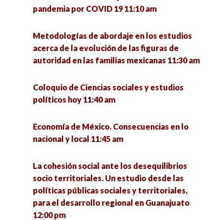
justicia en el Estado de Zacatecas (2011–2021)
pandemia por COVID 19 11:10 am
12:00 pm
Sustentabilidad en tiempos de pandemia 1:00
pm
Metodologías de abordaje en los estudios
Diálogos sobre familias y cárcel desde las
acerca de la evolución de las figuras de
familias Acompañar y Resistir: modelos y
Simposio sobre Métodos de Investigación:
autoridad en las familias mexicanas 11:30 am
experiencias de colectivos de familiares 12:00
experiencias y saberes 1:00 pm
pm
Coloquio de Ciencias sociales y estudios
Mesa de egresados: La formación de
políticos hoy 11:40 am
Procesos de reconstitución comunitaria. En la
investigadores en la Unidad Académica de
defensa del territorio contra el extractivismo
Ciencia Política. En memoria al Dr. Eligio Meza
Economía de México. Consecuencias en lo
en América Latina 12:00 pm
Padilla 2:00 pm
nacional y local 11:45 am
Voces de mujeres y otras señales. Abordaje
Emociones y experiencias del cuidado en el
La cohesión social ante los desequilibrios
multidisciplinario del desarrollo 12:30 pm
norte de México 3:00 pm
socio territoriales. Un estudio desde las
políticas públicas sociales y territoriales,
Efecto de las remesas en la calidad de vida de
Conversatorio Interinstitucional de Vocaciones
para el desarrollo regional en Guanajuato
los hogares de La Victoria, Pinos, Zacatecas
Científicas Sociales: retos de la investigación y
12:00 pm