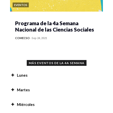
EVENTOS
Programa de la 4a Semana
Nacional de las Ciencias Sociales
COMECSO
-
Sep 24, 2021
MÁS EVENTOS DE LA 4A SEMANA
Lunes
Proyecto multimodal, recuperación audiovisual
Martes
desde una etnografia digital del sonido, la
imagen e historias desde sus actores de oficios
Prácticas de residencia en la región de San
en Coyoacán, Cd. De México. 8:00 am
Miércoles
Pedro 8:00 am