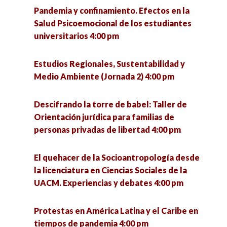
Educación ambiental crítica. Una mirada desde
Pandemia y confinamiento. Efectos en la
la educación popular 5:00 pm
La Guerra de Florencia 5:00 pm
Salud Psicoemocional de los estudiantes
universitarios 4:00 pm
¿Qué se investiga hoy en un doctorado en
Zacatecas y Coronavirus: Análisis de escenarios
ciencias sociales? 5:00 pm
y paradigmas educativos. 5:00 pm
Estudios Regionales, Sustentabilidad y
Medio Ambiente (Jornada 2) 4:00 pm
Seminario «La utopía política» (1a sesión) 6:00
Intervención de trabajadoras sociales a partir
pm
del modelo de reinserción social en el CERESO
Descifrando la torre de babel: Taller de
Hermosillo I 5:00 pm
Orientación jurídica para familias de
VII Jornadas de Políticas Públicas ante los
personas privadas de libertad 4:00 pm
desafíos urbanos. Riesgos, cultura y
Revisión del sistema de salud en México, una
participación para el desarrollo sostenible 6:00
retrospectiva desde México prehispánico
El quehacer de la Socioantropología desde
pm
perspectiva hasta la 4T. 5:00 pm
la licenciatura en Ciencias Sociales de la
UACM. Experiencias y debates 4:00 pm
¿Qué se investiga hoy en un doctorado en
ciencias sociales? 5:00 pm
Protestas en América Latina y el Caribe en
tiempos de pandemia 4:00 pm