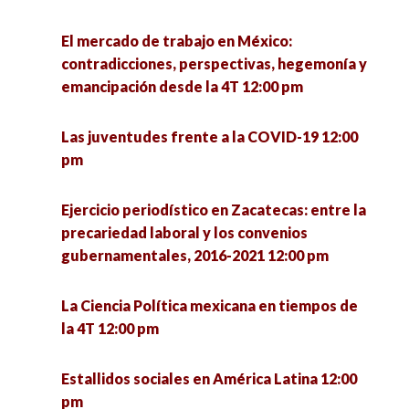
2020-2021 12:30 pm
la intervención en tiempos de pandemia 3:00 pm
El mercado de trabajo en México:
Foro de intercambio de experiencias México-
Frontera Norte: ¿Hacia dónde va la Sociología?
contradicciones, perspectivas, hegemonía y
Brasil sobre formación del profesorado
4:00 pm
emancipación desde la 4T 12:00 pm
UNISON-UNESP 1:00 pm
Las hijas del terror: poesía y performance sobre
Las juventudes frente a la COVID-19 12:00
Rebuilding the economy: Economic policies for
conflicto armado 4:00 pm
pm
recovery and development 1:00 pm
Hospital Pyme. Plataforma de asesoría
Ejercicio periodístico en Zacatecas: entre la
Encuentro de investigadoras en formación:
empresarial 4:00 pm
precariedad laboral y los convenios
retos de la profesión desde lo local 1:00 pm
gubernamentales, 2016-2021 12:00 pm
La política: estructura y proceso 4:00 pm
Valores postmateriales en la democracia
La Ciencia Política mexicana en tiempos de
estadounidense tras la elección presidencial de
la 4T 12:00 pm
Repensar la inclusión desde los estudios
2020 1:30 pm
críticos en discapacidad 4:00 pm
Estallidos sociales en América Latina 12:00
Encuentro de investigadoras en formación UPN
pm
Jóvenes y participación política 4:00 pm