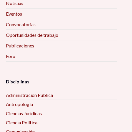
SENTIK: Creación de redes sociales para la
Noticias
investigación 10:00 am
Eventos
Convocatorias
Ciclo de conferencias «Educación, Actividad
Física y Salud» 10:00 am
Oportunidades de trabajo
Publicaciones
Encuentro Interinstitucional de Estudios
Foro
Etarios 10:00 am
Secularización, laicidad, y sus efectos en el
ejercicio de derechos políticos y civiles 10:00 am
Disciplinas
Administración Pública
La filosofía de las ciencias sociales 10:00 am
Antropología
Mujeres, vejez y envejecimiento desde algunas
Ciencias Jurídicas
perspectivas interdisciplinarias 10:00 am
Ciencia Política
Comunicación