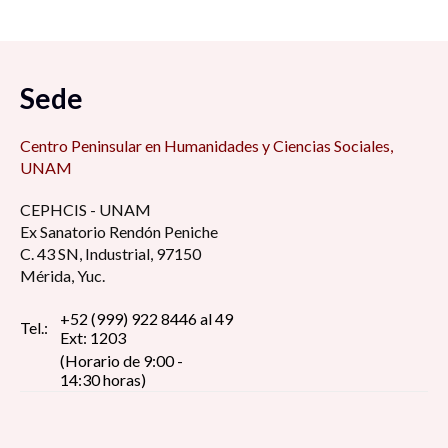
San Antonio Cárdenas, Carmen, Camp; en
tiempos difíciles 7:00 am
Sede
Foro de Modelo de administración estratégica
7:15 am
Centro Peninsular en Humanidades y Ciencias Sociales,
UNAM
Retos y desafíos de la educación de cara al
CEPHCIS - UNAM
regreso a las aulas ¿Qué hacer con la
Ex Sanatorio Rendón Peniche
virtualidad? 8:30 am
C. 43 SN, Industrial, 97150
Mérida, Yuc.
La perspectiva estudiantil universitaria en
tiempos de pandemia: reflexión y debate 8:30
+52 (999) 922 8446 al 49
Tel.:
Ext: 1203
am
(Horario de 9:00 -
14:30 horas)
Pin up girls, construcción del estereotipo de la
figura femenina erótica, dentro del imaginario
social 9:00 am