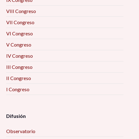
Formación académica y mercado laboral: la
VIII Congreso
visión de los egresados 10:00 am
VII Congreso
La resiliencia como eje enfrentar el futuro
VI Congreso
desde las personas mayores (2) 10:00 am
V Congreso
IV Congreso
Prevención situacional del delito 10:00 am
III Congreso
Imaginarios. Ese lugar inexistente donde todo
II Congreso
puede ser 10:00 am
I Congreso
Las otras pandemias 10:00 am
Difusión
Metamorfosis: Familia, emociones y pandemia
(estudios de caso) 10:00 am
Observatorio