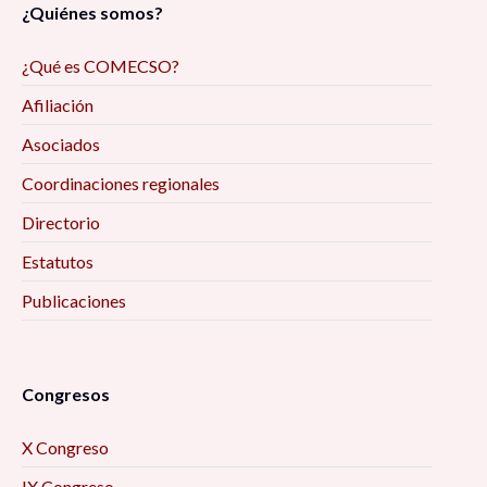
¿Quiénes somos?
Reflexiones de la investigación/intervención
¿Qué es COMECSO?
desde el trabajo social digital y las ciencias
Afiliación
sociales, en tiempos de pandemia 9:00 am
Asociados
Deporte, juego e infantilización de la
Coordinaciones regionales
discapacidad: diálogo desde los estudios
Directorio
Críticos 9:00 am
Estatutos
Encuadres periodísticos sobre el conflicto
Publicaciones
entre Aldama y Santa Martha, Chenalhó
Chiapas, desde el análisis de la teoría del
framing 9:30 am
Congresos
La Actividad Física Post COVID-19. Una
X Congreso
Perspectiva para el Desarrollo Local 10:00 am
IX Congreso