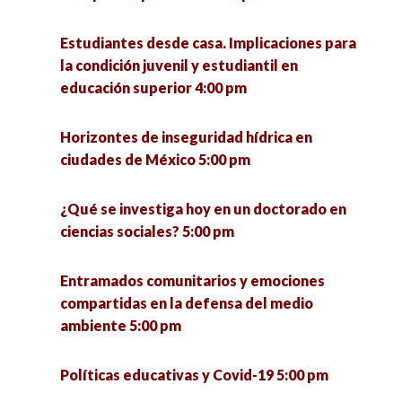
Presentación del libro «Los ríos de Morelia, ejes
articuladores de la ciudad 5:30 pm
Estudiantes desde casa. Implicaciones para
la condición juvenil y estudiantil en
Pymes innovadoras y su impacto social en el
educación superior 4:00 pm
Estado de Zacatecas 6:00 pm
Horizontes de inseguridad hídrica en
La otra economía. Resultados de investigación
ciudades de México 5:00 pm
de la economía popular municipal para el
estado de Jalisco y México 7:00 pm
¿Qué se investiga hoy en un doctorado en
ciencias sociales? 5:00 pm
Entramados comunitarios y emociones
compartidas en la defensa del medio
ambiente 5:00 pm
Políticas educativas y Covid-19 5:00 pm