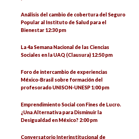
– ENAH (MÉXICO) 1:30 pm
Análisis del cambio de cobertura del Seguro
El quehacer de la Socioantropología desde la
Conversatorio Interinstitucional de Vocaciones
Popular al Instituto de Salud para el
licenciatura en Ciencias Sociales de la UACM.
Científicas Sociales: retos de la investigación y
Bienestar 12:30 pm
Experiencias y debates 4:00 pm
la intervención en tiempos de pandemia 3:00 pm
La 4a Semana Nacional de las Ciencias
Conversatorio en torno a las experiencias de
Metodología cualitativa, grupo de trabajo
Sociales en la UAQ (Clausura) 12:50 pm
defensa de la vida de la Comunidad Ecológica
colaborativo para la mejora de la gestión e
Jardines de la Mintsita 5:00 pm
innovación educativa 3:00 pm
Foro de intercambio de experiencias
México-Brasil sobre formación del
Análisis de la implementación del acuerdo del
La media naranja: el mito del amor como
profesorado UNISON-UNESP 1:00 pm
tercer país seguro en Guatemala 5:00 pm
completud 4:00 pm
Emprendimiento Social con Fines de Lucro.
La resiliencia como eje para enfrentar el futuro
Migración en tiempos del COVID-19 4:00 pm
¿Una Alternativa para Disminuir la
desde las personas mayores (1) 5:00 pm
Desigualdad en México? 2:00 pm
Un acercamiento básico a la perspectiva de
Ética, política y argumentación 5:00 pm
género: ¿Por qué es una cuestión de interés
Conversatorio Interinstitucional de