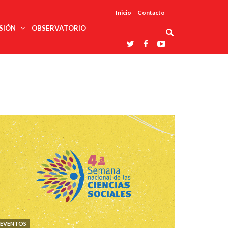
Inicio
Contacto
SIÓN
OBSERVATORIO
Asociaciones
udios
profesionales
onales
Grupos de
Reconoce
arrollo
trabajo
ar
La UDUALC
rcultural
os
A La
Redes
Universidad
cación
temáticas
De México
odología
Laboratorios
tico
En Su 475
as ciencias
Aniversario
nacionales
ales
Entidades
afines
d pública
ajo social
ismo
EVENTOS