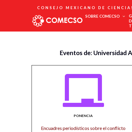
CONSEJO MEXICANO DE CIENCIA
G
SOBRE COMECSO
D
T
Afiliación
Asociados
Eventos de: Universidad
Directorio
Estatutos
Fundadores
Publicaciones
Comité Editorial
Boletín
PONENCIA
Encuadres periodísticos sobre el conflicto