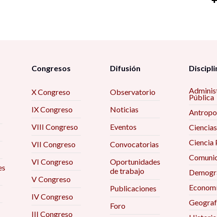
P
di
P
1
Ma
U
El
E
e
la
C
F
ti
In
de
a
e
si
B
Congresos
Difusión
Discipli
F
de
T
La
e
P
Adminis
X Congreso
Observatorio
te
C
Pública
9
M
IX Congreso
Noticias
Re
Antropo
un
Tr
La
re
La
VIII Congreso
Eventos
Ciencias
in
So
vi
t
Vo
Ciencia 
9
VII Congreso
Convocatorias
9
9
Comunic
L
La
VI Congreso
Oportunidades
es
F
de trabajo
Eg
Demogra
t
M
Co
V Congreso
S
ám
8
Econom
Publicaciones
Na
E
IV Congreso
M
Geograf
Foro
Re
Ev
Pi
III Congreso
Ex