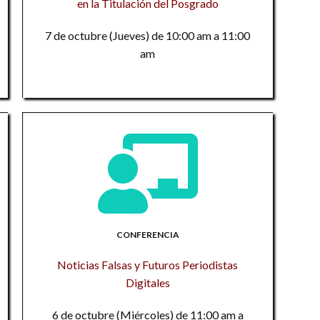
en la Titulación del Posgrado
P
P
U
7 de octubre (Jueves) de 10:00 am a 11:00
El
E
am
la
C
In
de
a
si
B
de
T
P
te
9
M
un
Tr
La
in
t
Vo
9
9
9
CONFERENCIA
F
M
Co
Noticias Falsas y Futuros Periodistas
S
Na
E
Digitales
M
Re
6 de octubre (Miércoles) de 11:00 am a
Ex