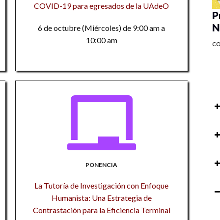
COVID-19 para egresados de la UAdeO
P
N
6 de octubre (Miércoles) de 9:00 am a
10:00 am
C
P
au
so
Pr
ac
PONENCIA
P
M
M
La Tutoría de Investigación con Enfoque
R
Humanista: Una Estrategia de
Ta
to
Contrastación para la Eficiencia Terminal
Pr
M