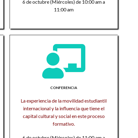
6 de octubre (Miércoles) de 10:00 am a
n
Cl
11:00 am
In
C
d
U
a
a
C
El
An
1
la
es
De
Di
F
1
ac
n
di
Ha
CONFERENCIA
Ci
Ac
La
i
M
La experiencia de la movilidad estudiantil
de
internacional y la influencia que tiene el
En
capital cultural y social en este proceso
Tr
M
te
formativo.
i
si
tr
6 de octubre (Miércoles) de 11:00 am a
La