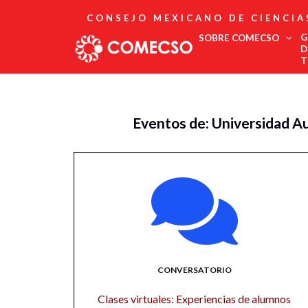
CONSEJO MEXICANO DE CIENCIA
G
SOBRE COMECSO
D
T
Afiliación
Asociados
Eventos de: Universidad 
Directorio
Estatutos
Fundadores
Publicaciones
Comité Editorial
Boletín
CONVERSATORIO
Clases virtuales: Experiencias de alumnos