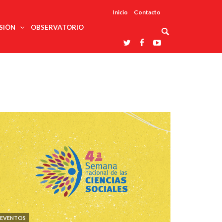
Inicio
Contacto
SIÓN
OBSERVATORIO
Asociaciones
udios
profesionales
onales
Grupos de
Reconoce
arrollo
trabajo
ar
La UDUALC
rcultural
os
A La
Redes
Universidad
cación
temáticas
De México
odología
Laboratorios
tico
En Su 475
as ciencias
Aniversario
nacionales
ales
Entidades
afines
d pública
ajo social
ismo
EVENTOS