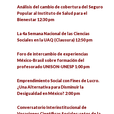
Análisis del cambio de cobertura del Seguro
El quehacer de la Socioantropología desde la
Conversatorio Interinstitucional de Vocaciones
Popular al Instituto de Salud para el
licenciatura en Ciencias Sociales de la UACM.
Científicas Sociales: retos de la investigación y
Bienestar 12:30 pm
Experiencias y debates 4:00 pm
la intervención en tiempos de pandemia 3:00 pm
La 4a Semana Nacional de las Ciencias
Conversatorio en torno a las experiencias de
Metodología cualitativa, grupo de trabajo
Sociales en la UAQ (Clausura) 12:50 pm
defensa de la vida de la Comunidad Ecológica
colaborativo para la mejora de la gestión e
Jardines de la Mintsita 5:00 pm
innovación educativa 3:00 pm
Foro de intercambio de experiencias
México-Brasil sobre formación del
Análisis de la implementación del acuerdo del
La media naranja: el mito del amor como
profesorado UNISON-UNESP 1:00 pm
tercer país seguro en Guatemala 5:00 pm
completud 4:00 pm
Emprendimiento Social con Fines de Lucro.
La resiliencia como eje para enfrentar el futuro
Migración en tiempos del COVID-19 4:00 pm
¿Una Alternativa para Disminuir la
desde las personas mayores (1) 5:00 pm
Desigualdad en México? 2:00 pm
Un acercamiento básico a la perspectiva de
Ética, política y argumentación 5:00 pm
género: ¿Por qué es una cuestión de interés
Conversatorio Interinstitucional de
común? 4:00 pm
Vocaciones Científicas Sociales: retos de la