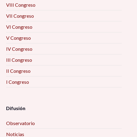
Formación académica y mercado laboral: la
VIII Congreso
visión de los egresados 10:00 am
VII Congreso
La resiliencia como eje enfrentar el futuro
VI Congreso
desde las personas mayores (2) 10:00 am
V Congreso
IV Congreso
Prevención situacional del delito 10:00 am
III Congreso
Imaginarios. Ese lugar inexistente donde todo
II Congreso
puede ser 10:00 am
I Congreso
Las otras pandemias 10:00 am
Difusión
Metamorfosis: Familia, emociones y pandemia
(estudios de caso) 10:00 am
Observatorio
SENTIK: Creación de redes sociales para la
Noticias