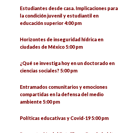
articuladores de la ciudad 5:30 pm
Estudiantes desde casa. Implicaciones para
la condición juvenil y estudiantil en
Pymes innovadoras y su impacto social en el
educación superior 4:00 pm
Estado de Zacatecas 6:00 pm
Horizontes de inseguridad hídrica en
La otra economía. Resultados de investigación
ciudades de México 5:00 pm
de la economía popular municipal para el
estado de Jalisco y México 7:00 pm
¿Qué se investiga hoy en un doctorado en
ciencias sociales? 5:00 pm
Entramados comunitarios y emociones
compartidas en la defensa del medio
ambiente 5:00 pm
Políticas educativas y Covid-19 5:00 pm