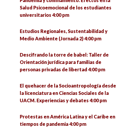
Pandemia y confinamiento. Efectos en la
la educación popular 5:00 pm
La Guerra de Florencia 5:00 pm
Salud Psicoemocional de los estudiantes
universitarios 4:00 pm
¿Qué se investiga hoy en un doctorado en
Zacatecas y Coronavirus: Análisis de escenarios
ciencias sociales? 5:00 pm
y paradigmas educativos. 5:00 pm
Estudios Regionales, Sustentabilidad y
Medio Ambiente (Jornada 2) 4:00 pm
Seminario «La utopía política» (1a sesión) 6:00
Intervención de trabajadoras sociales a partir
pm
del modelo de reinserción social en el CERESO
Descifrando la torre de babel: Taller de
Hermosillo I 5:00 pm
Orientación jurídica para familias de
VII Jornadas de Políticas Públicas ante los
personas privadas de libertad 4:00 pm
desafíos urbanos. Riesgos, cultura y
Revisión del sistema de salud en México, una
participación para el desarrollo sostenible 6:00
retrospectiva desde México prehispánico
El quehacer de la Socioantropología desde
pm
perspectiva hasta la 4T. 5:00 pm
la licenciatura en Ciencias Sociales de la
UACM. Experiencias y debates 4:00 pm
¿Qué se investiga hoy en un doctorado en
ciencias sociales? 5:00 pm
Protestas en América Latina y el Caribe en
tiempos de pandemia 4:00 pm
Presentación del libro «Los ríos de Morelia, ejes