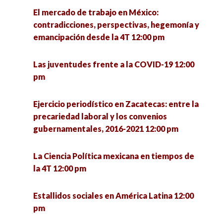
El mercado de trabajo en México:
Foro de intercambio de experiencias México-
Frontera Norte: ¿Hacia dónde va la Sociología?
contradicciones, perspectivas, hegemonía y
Brasil sobre formación del profesorado
4:00 pm
emancipación desde la 4T 12:00 pm
UNISON-UNESP 1:00 pm
Las hijas del terror: poesía y performance sobre
Las juventudes frente a la COVID-19 12:00
Rebuilding the economy: Economic policies for
conflicto armado 4:00 pm
pm
recovery and development 1:00 pm
Hospital Pyme. Plataforma de asesoría
Ejercicio periodístico en Zacatecas: entre la
Encuentro de investigadoras en formación:
empresarial 4:00 pm
precariedad laboral y los convenios
retos de la profesión desde lo local 1:00 pm
gubernamentales, 2016-2021 12:00 pm
La política: estructura y proceso 4:00 pm
Valores postmateriales en la democracia
La Ciencia Política mexicana en tiempos de
estadounidense tras la elección presidencial de
la 4T 12:00 pm
Repensar la inclusión desde los estudios
2020 1:30 pm
críticos en discapacidad 4:00 pm
Estallidos sociales en América Latina 12:00
Encuentro de investigadoras en formación UPN
pm
Jóvenes y participación política 4:00 pm
– ENAH (MÉXICO) 1:30 pm