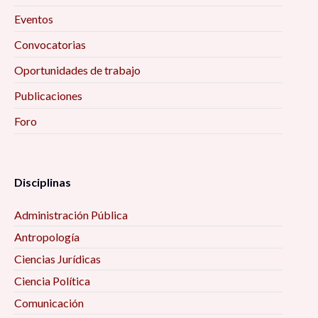
investigación 10:00 am
Eventos
Convocatorias
Ciclo de conferencias «Educación, Actividad
Física y Salud» 10:00 am
Oportunidades de trabajo
Publicaciones
Encuentro Interinstitucional de Estudios
Foro
Etarios 10:00 am
Secularización, laicidad, y sus efectos en el
ejercicio de derechos políticos y civiles 10:00 am
Disciplinas
Administración Pública
La filosofía de las ciencias sociales 10:00 am
Antropología
Mujeres, vejez y envejecimiento desde algunas
Ciencias Jurídicas
perspectivas interdisciplinarias 10:00 am
Ciencia Política
Comunicación
Procesos de Inclusión-Marginación en la Era