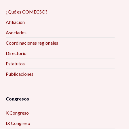
Reflexiones de la investigación/intervención
¿Qué es COMECSO?
desde el trabajo social digital y las ciencias
Afiliación
sociales, en tiempos de pandemia 9:00 am
Asociados
Deporte, juego e infantilización de la
Coordinaciones regionales
discapacidad: diálogo desde los estudios
Directorio
Críticos 9:00 am
Estatutos
Encuadres periodísticos sobre el conflicto
Publicaciones
entre Aldama y Santa Martha, Chenalhó
Chiapas, desde el análisis de la teoría del
framing 9:30 am
Congresos
La Actividad Física Post COVID-19. Una
X Congreso
Perspectiva para el Desarrollo Local 10:00 am
IX Congreso