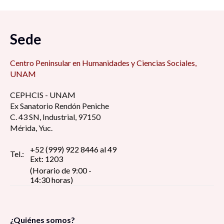
San Antonio Cárdenas, Carmen, Camp; en
tiempos difíciles 7:00 am
Sede
Foro de Modelo de administración estratégica
7:15 am
Centro Peninsular en Humanidades y Ciencias Sociales,
UNAM
Retos y desafíos de la educación de cara al
CEPHCIS - UNAM
regreso a las aulas ¿Qué hacer con la
Ex Sanatorio Rendón Peniche
virtualidad? 8:30 am
C. 43 SN, Industrial, 97150
Mérida, Yuc.
La perspectiva estudiantil universitaria en
tiempos de pandemia: reflexión y debate 8:30
+52 (999) 922 8446 al 49
Tel.:
Ext: 1203
am
(Horario de 9:00 -
14:30 horas)
Pin up girls, construcción del estereotipo de la
figura femenina erótica, dentro del imaginario
social 9:00 am
¿Quiénes somos?