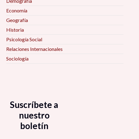
México 6:00 pm
Demografía
Economía
Habitabilidad en el Espacio Público 6:00 pm
Geografía
Historia
Marketing a distancia ¿Moda o necesidad? 6:00
Psicología Social
pm
Relaciones Internacionales
Sociología
Para empezar a negarlo todo: Siete notas
contra el progreso 6:30 pm
El oficio de investigador. Reflexiones y
experiencias metodológicas en la investigación
social y política 7:00 pm
Suscríbete a
nuestro
La composición de una región caracterizada por
boletín
la violencia: Chimalhuacán, Estado de México
7:00 pm