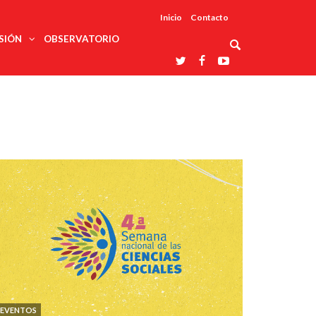
Inicio
Contacto
SIÓN
OBSERVATORIO
Asociaciones
udios
profesionales
onales
Grupos de
Reconoce
arrollo
trabajo
ar
La UDUALC
rcultural
os
A La
Redes
Universidad
cación
temáticas
De México
odología
Laboratorios
tico
En Su 475
as ciencias
Aniversario
nacionales
ales
Entidades
afines
d pública
ajo social
ismo
EVENTOS