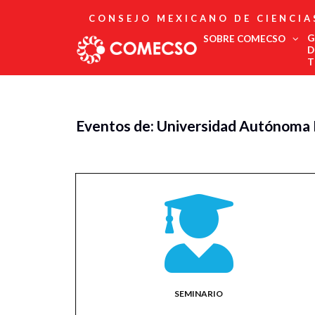
CONSEJO MEXICANO DE CIENCIA
G
SOBRE COMECSO
D
T
Afiliación
Asociados
Eventos de: Universidad Autónoma
Directorio
Estatutos
Fundadores
Publicaciones
Comité Editorial
Boletín
SEMINARIO