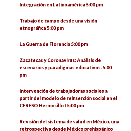
Integración en Latinoamérica 5:00 pm
Seminario «La utopía política» (1a sesión) 6:00
pm
Trabajo de campo desde una visión
etnográfica 5:00 pm
VII Jornadas de Políticas Públicas ante los
desafíos urbanos. Riesgos, cultura y
La Guerra de Florencia 5:00 pm
participación para el desarrollo sostenible 6:00
pm
Zacatecas y Coronavirus: Análisis de
escenarios y paradigmas educativos. 5:00
pm
Intervención de trabajadoras sociales a
partir del modelo de reinserción social en el
CERESO Hermosillo I 5:00 pm
Revisión del sistema de salud en México, una
retrospectiva desde México prehispánico