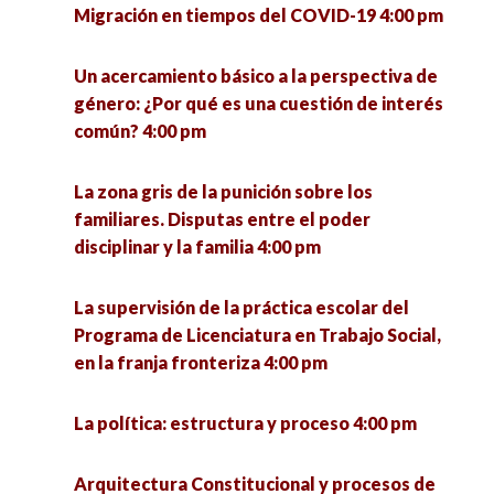
Reflexiones Marginales 5:00 pm
Migración en tiempos del COVID-19 4:00 pm
Experiencias docentes y políticas educativas en
Un acercamiento básico a la perspectiva de
el contexto de la pandemia 5:00 pm
género: ¿Por qué es una cuestión de interés
común? 4:00 pm
La resiliencia de la democracia en las olas de
autocratización 5:00 pm
La zona gris de la punición sobre los
familiares. Disputas entre el poder
Desafíos y oportunidades para integrar la
disciplinar y la familia 4:00 pm
igualdad de género en las políticas públicas en
México 5:00 pm
La supervisión de la práctica escolar del
Programa de Licenciatura en Trabajo Social,
Educación ambiental crítica. Una mirada desde
en la franja fronteriza 4:00 pm
la educación popular 5:00 pm
La política: estructura y proceso 4:00 pm
¿Qué se investiga hoy en un doctorado en
ciencias sociales? 5:00 pm
Arquitectura Constitucional y procesos de