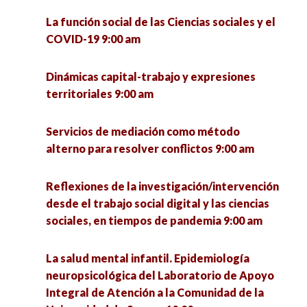
desde el trabajo social digital y las ciencias
sociales, en tiempos de pandemia 9:00 am
La enseñanza y el aprendizaje en entornos
La función social de las Ciencias sociales y el
virtuales causados por la pandemia. Aporte
COVID-19 9:00 am
multidisciplinario 10:00 am
Introducción a la Integración Transdisciplinar
9:00 am
Dinámicas capital-trabajo y expresiones
Feminismos y Masculinidades: Juntxs pero no
territoriales 9:00 am
revueltxs 10:00 am
Miradas de Género desde el Norte (I y II) 9:00
am
Servicios de mediación como método
COVID-19 y las restricciones en el cruce de la
alterno para resolver conflictos 9:00 am
frontera: Saldos económicos y sociales en las
Servicios de mediación como método alterno
ciudades fronterizas. 10:00 am
para resolver conflictos 9:00 am
Reflexiones de la investigación/intervención
desde el trabajo social digital y las ciencias
El quehacer de la Socioantropología desde la
sociales, en tiempos de pandemia 9:00 am
Transformaciones sociales y dinámicas
licenciatura en Ciencias Sociales de la UACM.
territoriales 9:00 am
Experiencias y debates 10:00 am
La salud mental infantil. Epidemiología
neuropsicológica del Laboratorio de Apoyo
Clases virtuales: Experiencias de alumnos de la
Conversatorio de estudios culturales 10:00 am
Integral de Atención a la Comunidad de la
UAdeO en tiempos de COVID-19 9:40 am