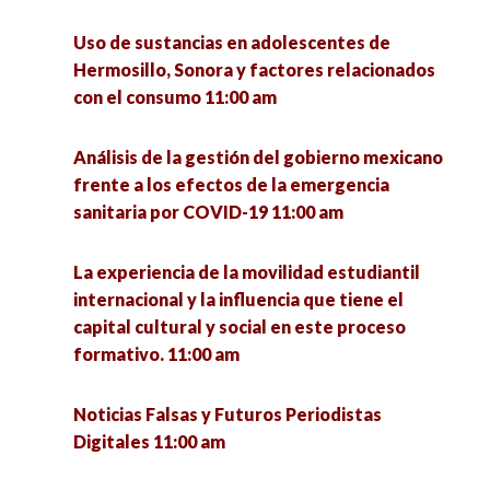
necesidad de una nueva visión en nuestra
universidad 5:00 pm
Uso de sustancias en adolescentes de
Violencia contra la mujer por cuestiones de
Hermosillo, Sonora y factores relacionados
género, visibilizando lo invisible 11:30 am
con el consumo 11:00 am
¿Qué se investiga hoy en un doctorado en
ciencias sociales? 5:00 pm
Problemas de ciberacoso en jóvenes a raíz de la
Análisis de la gestión del gobierno mexicano
pandemia Covid-19 11:45 am
frente a los efectos de la emergencia
Remembranza de la vida y obra del Dr. Eligio
sanitaria por COVID-19 11:00 am
Meza Padilla 5:15 pm
La reforma educativa neoliberal en México.
2012-2021 12:00 pm
La experiencia de la movilidad estudiantil
La dimensión ambiental en los posgrados de
internacional y la influencia que tiene el
educación pertenecientes al PNPC (CONACYT)
Economía política de las tendencias rupturistas
capital cultural y social en este proceso
5:30 pm
en América Latina 12:00 pm
formativo. 11:00 am
La sustentabilidad en turismo como un Wicked
Huertos familiares. Avance para la soberanía
Noticias Falsas y Futuros Periodistas
Problem 6:00 pm
alimentaria. 12:00 pm
Digitales 11:00 am
Elecciones Presidenciales en América Latina
Ser mujer, ser indígena…sanadoras de cuerpo y