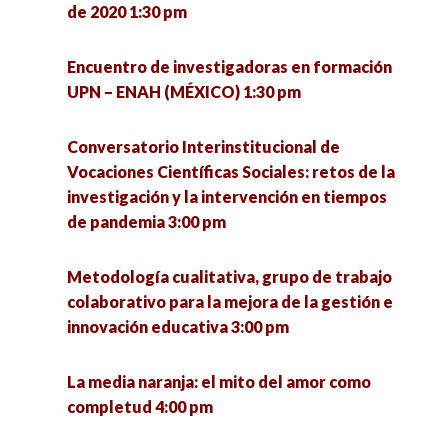
de 2020 1:30 pm
Conversatorio en torno a las experiencias de
defensa de la vida de la Comunidad Ecológica
Encuentro de investigadoras en formación
Jardines de la Mintsita 5:00 pm
UPN – ENAH (MÉXICO) 1:30 pm
Análisis de la implementación del acuerdo del
Conversatorio Interinstitucional de
tercer país seguro en Guatemala 5:00 pm
Vocaciones Científicas Sociales: retos de la
investigación y la intervención en tiempos
La resiliencia como eje para enfrentar el futuro
de pandemia 3:00 pm
desde las personas mayores (1) 5:00 pm
Metodología cualitativa, grupo de trabajo
Ética, política y argumentación 5:00 pm
colaborativo para la mejora de la gestión e
innovación educativa 3:00 pm
Gobernanza de la migración en tiempos de
pandemia 5:00 pm
La media naranja: el mito del amor como
completud 4:00 pm
Presentación del número 64 de la Revista