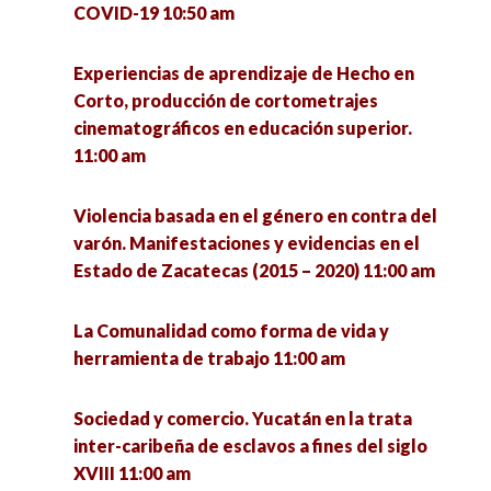
COVID-19 10:50 am
mental en el contexto universitario. Experiencia
del Centro de Atención Psicológica SURE 11:00
Conversatorio en torno a las experiencias de
am
defensa de la vida de la Comunidad Ecológica
Experiencias de aprendizaje de Hecho en
Jardines de la Mintsita 4:30 pm
Corto, producción de cortometrajes
cinematográficos en educación superior.
Liderazgo 360°, un Liderazgo sin Cargo 11:00 am
11:00 am
Repercusiones en el Marco Normativo y la
institucionalidad durante la pandemia de
Técnicas y procesos metodológicos para la
COVID-19 5:00 pm
Violencia basada en el género en contra del
implementación y evaluación de la intervención
varón. Manifestaciones y evidencias en el
social 11:00 am
Estado de Zacatecas (2015 – 2020) 11:00 am
Feminismos socioambientales perspectivas y
debates 5:00 pm
Homenaje póstumo al Dr. Rogelio Marcial 11:00
La Comunalidad como forma de vida y
am
herramienta de trabajo 11:00 am
El derecho a la Inclusión Educativa de las y los
estudiantes neurodivergentes en las
Plataforma Economía de Jalisco: una estrategia
Instituciones de Educación Superior. 5:00 pm
Sociedad y comercio. Yucatán en la trata
emergente de transferencia de conocimiento
inter-caribeña de esclavos a fines del siglo
ante la pandemia del COVID-19 en Jalisco 11:00
XVIII 11:00 am
am
La perspectiva de género. Relevancia y