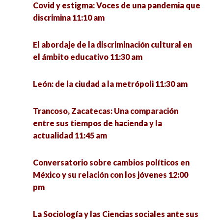
Covid y estigma: Voces de una pandemia que
2018-2019 6:00 pm
espíritu 12:00 pm
discrimina 11:10 am
La Universidad pública y la educación 4.0 retos y
Dinámicas urbanas y nuevas desigualdades
El abordaje de la discriminación cultural en
perspectivas críticas 6:30 pm
12:30 pm
el ámbito educativo 11:30 am
Condiciones de empleo de los Egresados de
Diseño, creatividad e innovación con impacto
León: de la ciudad a la metrópoli 11:30 am
Doctorado en México 7:00 pm
social 12:30 pm
Trancoso, Zacatecas: Una comparación
Factores socioambientales que determinan las
entre sus tiempos de hacienda y la
conductas de violencia y delictivas en las
actualidad 11:45 am
viviendas multifamiliares de la colonia
Gavilanes del municipio de Guadalupe 12:30 pm
Conversatorio sobre cambios políticos en
México y su relación con los jóvenes 12:00
Sustentabilidad en tiempos de pandemia 1:00
pm
pm
La Sociología y las Ciencias sociales ante sus
Simposio sobre Métodos de Investigación: