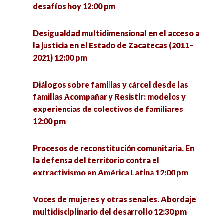
desafíos hoy 12:00 pm
experiencias y saberes 1:00 pm
Desigualdad multidimensional en el acceso a
Mesa de egresados: La formación de
la justicia en el Estado de Zacatecas (2011–
investigadores en la Unidad Académica de
2021) 12:00 pm
Ciencia Política. En memoria al Dr. Eligio Meza
Padilla 2:00 pm
Diálogos sobre familias y cárcel desde las
familias Acompañar y Resistir: modelos y
Emociones y experiencias del cuidado en el
experiencias de colectivos de familiares
norte de México 3:00 pm
12:00 pm
Conversatorio Interinstitucional de Vocaciones
Procesos de reconstitución comunitaria. En
Científicas Sociales: retos de la investigación y
la defensa del territorio contra el
la intervención en tiempos de pandemia 3:00 pm
extractivismo en América Latina 12:00 pm
Frontera Norte: ¿Hacia dónde va la Sociología?
Voces de mujeres y otras señales. Abordaje
4:00 pm
multidisciplinario del desarrollo 12:30 pm