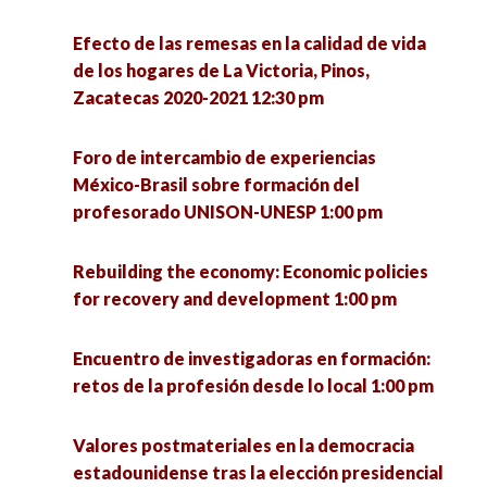
Las hijas del terror: poesía y performance sobre
Efecto de las remesas en la calidad de vida
conflicto armado 4:00 pm
de los hogares de La Victoria, Pinos,
Zacatecas 2020-2021 12:30 pm
Hospital Pyme. Plataforma de asesoría
empresarial 4:00 pm
Foro de intercambio de experiencias
México-Brasil sobre formación del
La política: estructura y proceso 4:00 pm
profesorado UNISON-UNESP 1:00 pm
Repensar la inclusión desde los estudios
Rebuilding the economy: Economic policies
críticos en discapacidad 4:00 pm
for recovery and development 1:00 pm
Jóvenes y participación política 4:00 pm
Encuentro de investigadoras en formación:
retos de la profesión desde lo local 1:00 pm
El quehacer de la Socioantropología desde la
licenciatura en Ciencias Sociales de la UACM.
Valores postmateriales en la democracia
Experiencias y debates 4:00 pm
estadounidense tras la elección presidencial