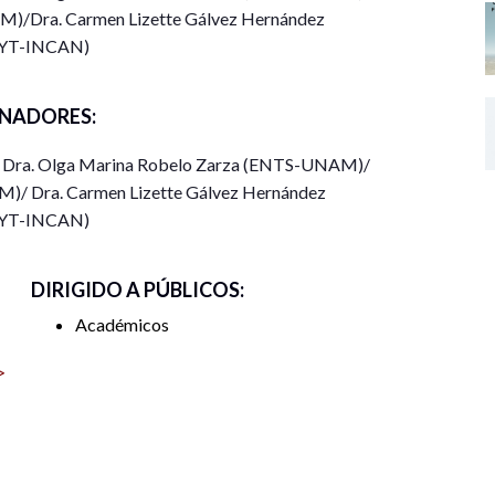
M)/Dra. Carmen Lizette Gálvez Hernández
ado en Trabajo Social y Ciencias Sociales afines; las
YT-INCAN)
l en las distintas instituciones de salud y educación,
del Seminario.
NADORES:
 Dra. Olga Marina Robelo Zarza (ENTS-UNAM)/
rcicio de Trabajo Social y Psicología, con una
M)/ Dra. Carmen Lizette Gálvez Hernández
/intervención en el ámbito de salud y educación.
YT-INCAN)
DIRIGIDO A PÚBLICOS:
Académicos
>