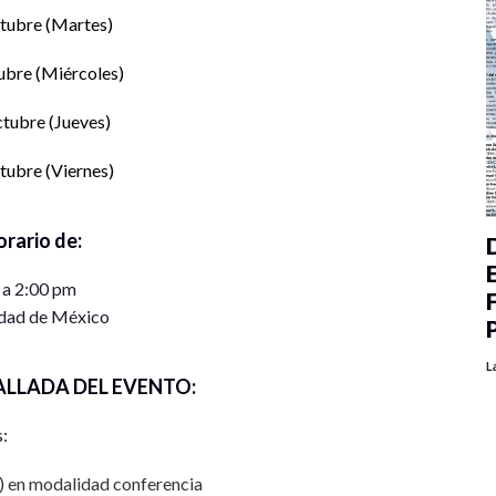
ctubre (Martes)
ubre (Miércoles)
ctubre (Jueves)
tubre (Viernes)
orario de:
 a 2:00 pm
dad de México
L
ALLADA DEL EVENTO:
s:
s) en modalidad conferencia