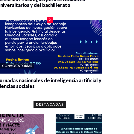
niversitarios y del bachillerato
0 veces compartido
2084 vistas
2
CONVOCATORIAS
ornadas nacionales de inteligencia artificial y
iencias sociales
0 veces compartido
5666 vistas
DESTACADAS