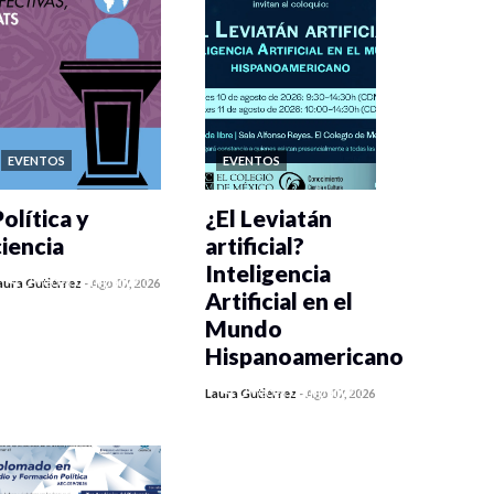
EVENTOS
EVENTOS
olítica y
¿El Leviatán
ciencia
artificial?
Inteligencia
0 veces compartido
aura Gutiérrez
-
Ago 07, 2026
Artificial en el
144 vistas
Mundo
Hispanoamericano
0 veces compartido
Laura Gutiérrez
-
Ago 07, 2026
168 vistas