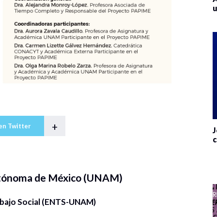
u
+
en Twitter
J
c
utónoma de México (UNAM)
abajo Social (ENTS-UNAM)