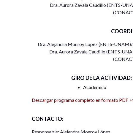
Dra. Aurora Zavala Caudillo (ENTS-UNA
Estudiantes y egresados de la Licenciatura y Posgr
(CONAC
y los trabajadores sociales con ejercicio profesiona
y demás profesionistas interesados en la temática 
COORDI
Perfil de los ponentes
Dra. Alejandra Monroy López (ENTS-UNAM)/
Académicos, investigadores y profesionales en eje
Dra. Aurora Zavala Caudillo (ENTS-UNA
amplia experiencia en actividades de investigación
(CONAC
GIRO DE LA ACTIVIDAD:
Académico
Descargar programa completo en formato PDF >
CONTACTO:
Responsable: Alejandra Monroy López