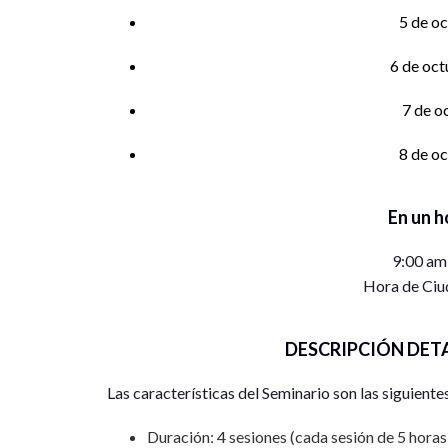
5 de o
6 de oct
7 de o
8 de oc
En un h
9:00 am
Hora de Ciu
DESCRIPCIÓN DET
Las características del Seminario son las siguiente
Duración: 4 sesiones (cada sesión de 5 hora