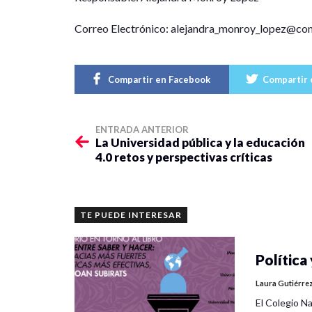
Correo Electrónico: alejandra_monroy_lopez@c
Compartir en Facebook
Compartir 
ENTRADA ANTERIOR
La Universidad pública y la educación
4.0 retos y perspectivas críticas
TE PUEDE INTERESAR
Política 
Laura Gutiérre
El Colegio Na