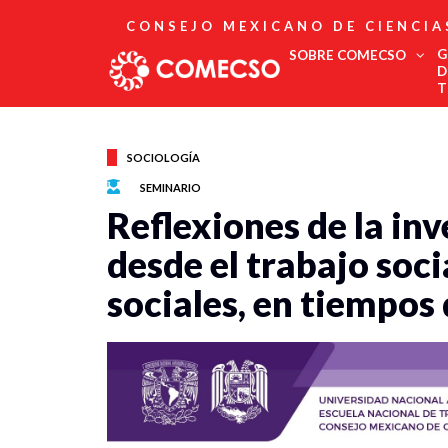
CONSEJO MEXICANO DE CIENCIA
G
SOBRE COMECSO
D
T
Afiliación
Asociados
SOCIOLOGÍA
Directorio
SEMINARIO
Estatutos
Reflexiones de la in
Fundadores
Publicaciones
desde el trabajo socia
Comité Editorial
sociales, en tiempo
Boletín