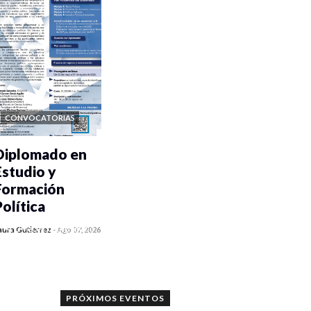
CONVOCATORIAS
Diplomado en
Estudio y
Formación
Política
0 veces compartido
aura Gutiérrez
-
Ago 07, 2026
931 vistas
PRÓXIMOS EVENTOS