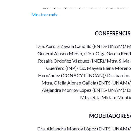
Día y horario: martes a viernes de 9 a 14 hrs.
Mostrar más
Fecha de inicio: 5 de octubre de 2021
CONFERENCIS
Fecha de termino: 8 de octubre de 2021
Dra. Aurora Zavala Caudillo (ENTS-UNAM)/ Mtr
Modalidad de impartición: virtual por pla
General Ajusco Medio)/ Dra. Olga García Rendó
Rosalía Ordoñez Vázquez (INER)/ Mtra. Silvia 
Periodo de inscripción:
20 de septiembre 
siguiente liga:
Guerrero (INP)/ Lic. Mayela Elena Moreno
https://forms.gle/njtU2CQP
Hernández (CONACYT-INCAN)/ Dr. Juan José 
Informes:Dra. Alejandra Monroy López
ale
Mtra. Ofelia Alonso Galicia (ENTS-UNAM)/ Li
Aurora Zavala Caudillo
aurora.zavala@ents
Alejandra Monroy López (ENTS-UNAM)/ Dr
Mtra. Rita Miriam Mont
Se entregará constancia con valor curricular
Acto Inaugural: 5 de octubre por autoridad
MODERADORES/
Población a quién va dirigido
Dra. Alejandra Monroy López (ENTS-UNAM)/