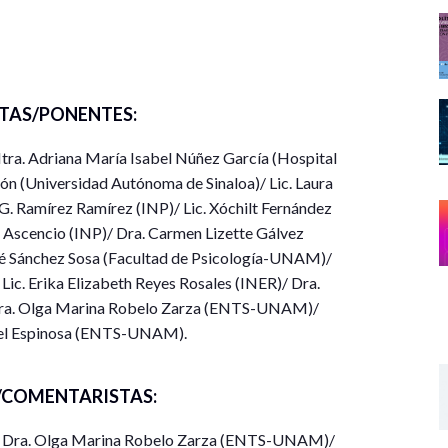
TAS/PONENTES:
a. Adriana María Isabel Núñez García (Hospital
taforma Zoom
n (Universidad Autónoma de Sinaloa)/ Lic. Laura
G. Ramírez Ramírez (INP)/ Lic. Xóchilt Fernández
a 4 de octubre
en el formulario Google en la
 Ascencio (INP)/ Dra. Carmen Lizette Gálvez
pJDJkrLY6
Sánchez Sosa (Facultad de Psicología-UNAM)/
jandra_monroy_lopez@comunidad.unam.mx
Dra.
c. Erika Elizabeth Reyes Rosales (INER)/ Dra.
adistancia.unam.mx
a. Olga Marina Robelo Zarza (ENTS-UNAM)/
iel Espinosa (ENTS-UNAM).
es de la ENTS
COMENTARISTAS:
 Dra. Olga Marina Robelo Zarza (ENTS-UNAM)/