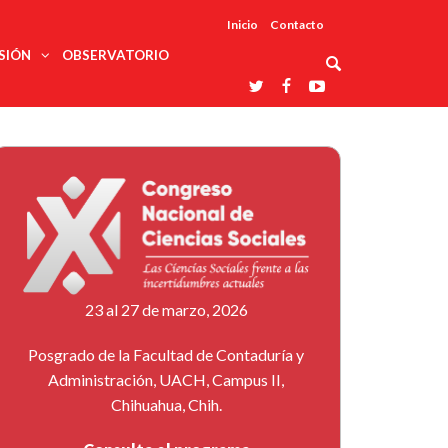
Inicio
Contacto
SIÓN
OBSERVATORIO
Asociaciones
udios
profesionales
onales
Grupos de
Reconoce
arrollo
trabajo
ar
La UDUALC
rcultural
os
A La
Redes
Universidad
cación
temáticas
De México
odología
Laboratorios
tico
En Su 475
as ciencias
Aniversario
nacionales
ales
Entidades
afines
d pública
23 al 27 de marzo, 2026
ajo social
ismo
Posgrado de la Facultad de Contaduría y
Administración, UACH, Campus II,
Chihuahua, Chih.