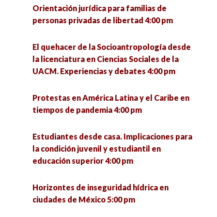
Hermosillo I 5:00 pm
Orientación jurídica para familias de
VII Jornadas de Políticas Públicas ante los
personas privadas de libertad 4:00 pm
desafíos urbanos. Riesgos, cultura y
Revisión del sistema de salud en México, una
participación para el desarrollo sostenible 6:00
retrospectiva desde México prehispánico
El quehacer de la Socioantropología desde
pm
perspectiva hasta la 4T. 5:00 pm
la licenciatura en Ciencias Sociales de la
UACM. Experiencias y debates 4:00 pm
¿Qué se investiga hoy en un doctorado en
ciencias sociales? 5:00 pm
Protestas en América Latina y el Caribe en
tiempos de pandemia 4:00 pm
Presentación del libro «Los ríos de Morelia, ejes
articuladores de la ciudad 5:30 pm
Estudiantes desde casa. Implicaciones para
la condición juvenil y estudiantil en
Pymes innovadoras y su impacto social en el
educación superior 4:00 pm
Estado de Zacatecas 6:00 pm
Horizontes de inseguridad hídrica en
La otra economía. Resultados de investigación
ciudades de México 5:00 pm
de la economía popular municipal para el