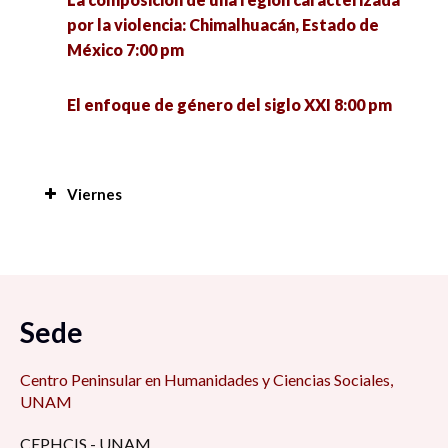
por la violencia: Chimalhuacán, Estado de
México 7:00 pm
El enfoque de género del siglo XXI 8:00 pm
Viernes
Manejo de plantas y peces a nivel familiar en
San Antonio Cárdenas, Carmen, Camp; en
tiempos difíciles 7:00 am
Sede
Foro de Modelo de administración estratégica
7:15 am
Centro Peninsular en Humanidades y Ciencias Sociales,
UNAM
Retos y desafíos de la educación de cara al
CEPHCIS - UNAM
regreso a las aulas ¿Qué hacer con la