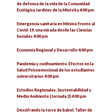
la franja fronteriza 4:00 pm
de defensa de la vida de la Comunidad
Ecológica Jardines de la Mintsita 4:00 pm
La resiliencia de la democracia en las olas de
La política: estructura y proceso 4:00 pm
autocratización 5:00 pm
Emergencia sanitaria en México frente al
Arquitectura Constitucional y procesos de
Covid-19, una mirada desde las Ciencias
Desafíos y oportunidades para integrar la
Integración en Latinoamérica 5:00 pm
Sociales 4:00 pm
igualdad de género en las políticas públicas en
México 5:00 pm
Trabajo de campo desde una visión etnográfica
Economía Regional y Desarrollo 4:00 pm
5:00 pm
Educación ambiental crítica. Una mirada desde
Pandemia y confinamiento. Efectos en la
la educación popular 5:00 pm
La Guerra de Florencia 5:00 pm
Salud Psicoemocional de los estudiantes
universitarios 4:00 pm
¿Qué se investiga hoy en un doctorado en
Zacatecas y Coronavirus: Análisis de escenarios
ciencias sociales? 5:00 pm
y paradigmas educativos. 5:00 pm
Estudios Regionales, Sustentabilidad y
Medio Ambiente (Jornada 2) 4:00 pm
Seminario «La utopía política» (1a sesión) 6:00
Intervención de trabajadoras sociales a partir
pm
del modelo de reinserción social en el CERESO
Descifrando la torre de babel: Taller de