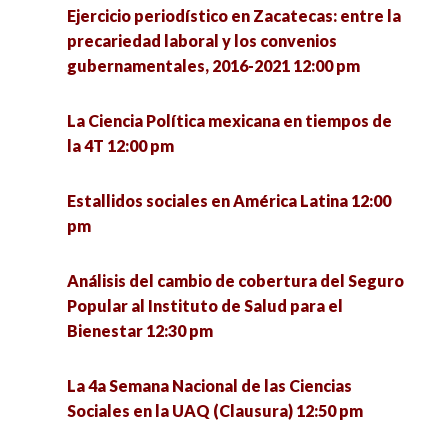
Hospital Pyme. Plataforma de asesoría
Ejercicio periodístico en Zacatecas: entre la
Encuentro de investigadoras en formación:
empresarial 4:00 pm
precariedad laboral y los convenios
retos de la profesión desde lo local 1:00 pm
gubernamentales, 2016-2021 12:00 pm
La política: estructura y proceso 4:00 pm
Valores postmateriales en la democracia
La Ciencia Política mexicana en tiempos de
estadounidense tras la elección presidencial de
la 4T 12:00 pm
Repensar la inclusión desde los estudios
2020 1:30 pm
críticos en discapacidad 4:00 pm
Estallidos sociales en América Latina 12:00
Encuentro de investigadoras en formación UPN
pm
Jóvenes y participación política 4:00 pm
– ENAH (MÉXICO) 1:30 pm
Análisis del cambio de cobertura del Seguro
El quehacer de la Socioantropología desde la
Conversatorio Interinstitucional de Vocaciones
Popular al Instituto de Salud para el
licenciatura en Ciencias Sociales de la UACM.
Científicas Sociales: retos de la investigación y
Bienestar 12:30 pm
Experiencias y debates 4:00 pm
la intervención en tiempos de pandemia 3:00 pm
La 4a Semana Nacional de las Ciencias
Conversatorio en torno a las experiencias de
Metodología cualitativa, grupo de trabajo
Sociales en la UAQ (Clausura) 12:50 pm
defensa de la vida de la Comunidad Ecológica
colaborativo para la mejora de la gestión e
Jardines de la Mintsita 5:00 pm
innovación educativa 3:00 pm