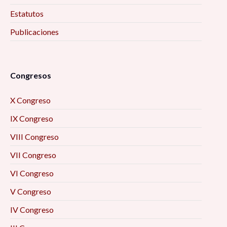
Estatutos
Encuadres periodísticos sobre el conflicto
Publicaciones
entre Aldama y Santa Martha, Chenalhó
Chiapas, desde el análisis de la teoría del
framing 9:30 am
Congresos
La Actividad Física Post COVID-19. Una
X Congreso
Perspectiva para el Desarrollo Local 10:00 am
IX Congreso
Formación académica y mercado laboral: la
VIII Congreso
visión de los egresados 10:00 am
VII Congreso
La resiliencia como eje enfrentar el futuro
VI Congreso
desde las personas mayores (2) 10:00 am
V Congreso
IV Congreso
Prevención situacional del delito 10:00 am