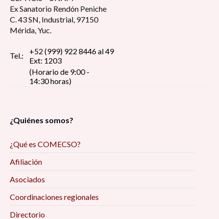
Ex Sanatorio Rendón Peniche
virtualidad? 8:30 am
C. 43 SN, Industrial, 97150
Mérida, Yuc.
La perspectiva estudiantil universitaria en
tiempos de pandemia: reflexión y debate 8:30
+52 (999) 922 8446 al 49
Tel.:
Ext: 1203
am
(Horario de 9:00 -
14:30 horas)
Pin up girls, construcción del estereotipo de la
figura femenina erótica, dentro del imaginario
social 9:00 am
¿Quiénes somos?
Reflexiones de la investigación/intervención
¿Qué es COMECSO?
desde el trabajo social digital y las ciencias
Afiliación
sociales, en tiempos de pandemia 9:00 am
Asociados
Deporte, juego e infantilización de la
Coordinaciones regionales
discapacidad: diálogo desde los estudios
Directorio
Críticos 9:00 am