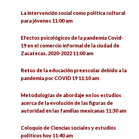
perspectivas críticas 6:30 pm
12:30 pm
La intervención social como política cultural
Conversatorio sobre cambios políticos en
Condiciones de empleo de los Egresados de
Diseño, creatividad e innovación con impacto
para jóvenes 11:00 am
México y su relación con los jóvenes 12:00 pm
Doctorado en México 7:00 pm
social 12:30 pm
Efectos psicológicos de la pandemia Covid-
La Sociología y las Ciencias sociales ante sus
Factores socioambientales que determinan las
19 en el comercio informal de la ciudad de
desafíos hoy 12:00 pm
conductas de violencia y delictivas en las
Zacatecas, 2020-2022 11:00 am
viviendas multifamiliares de la colonia
Desigualdad multidimensional en el acceso a la
Gavilanes del municipio de Guadalupe 12:30 pm
Retos de la educación preescolar debido a la
justicia en el Estado de Zacatecas (2011–2021)
pandemia por COVID 19 11:10 am
12:00 pm
Sustentabilidad en tiempos de pandemia 1:00
pm
Metodologías de abordaje en los estudios
Diálogos sobre familias y cárcel desde las
acerca de la evolución de las figuras de
familias Acompañar y Resistir: modelos y
Simposio sobre Métodos de Investigación:
autoridad en las familias mexicanas 11:30 am
experiencias de colectivos de familiares 12:00
experiencias y saberes 1:00 pm
pm
Coloquio de Ciencias sociales y estudios
Mesa de egresados: La formación de
políticos hoy 11:40 am
Procesos de reconstitución comunitaria. En la