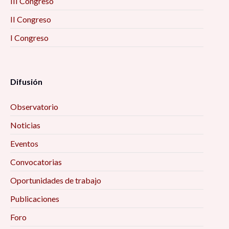
III Congreso
Imaginarios. Ese lugar inexistente donde todo
II Congreso
puede ser 10:00 am
I Congreso
Las otras pandemias 10:00 am
Difusión
Metamorfosis: Familia, emociones y pandemia
(estudios de caso) 10:00 am
Observatorio
SENTIK: Creación de redes sociales para la
Noticias
investigación 10:00 am
Eventos
Convocatorias
Ciclo de conferencias «Educación, Actividad
Física y Salud» 10:00 am
Oportunidades de trabajo
Publicaciones
Encuentro Interinstitucional de Estudios
Foro
Etarios 10:00 am