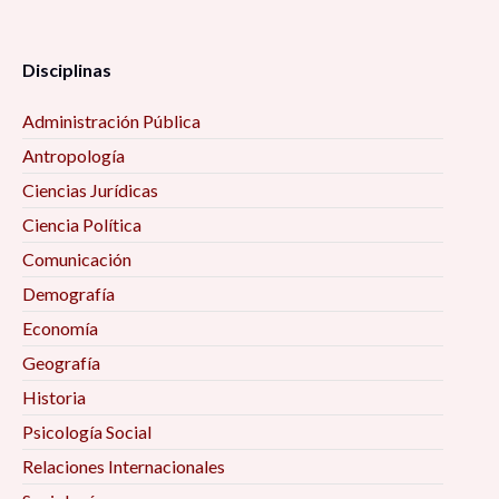
Secularización, laicidad, y sus efectos en el
ejercicio de derechos políticos y civiles 10:00 am
Disciplinas
Administración Pública
La filosofía de las ciencias sociales 10:00 am
Antropología
Mujeres, vejez y envejecimiento desde algunas
Ciencias Jurídicas
perspectivas interdisciplinarias 10:00 am
Ciencia Política
Comunicación
Procesos de Inclusión-Marginación en la Era
Demografía
Digital 10:00 am
Economía
Geografía
Desafíos teórico-metodológicos para el
estudio de los movimientos sociales, la política
Historia
contenciosa y la protesta en tiempos de
Psicología Social
pandemia 10:00 am
Relaciones Internacionales