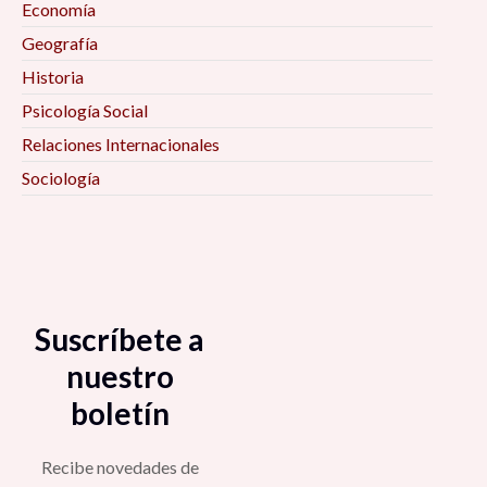
Economía
Habitabilidad en el Espacio Público 6:00 pm
Geografía
Historia
Marketing a distancia ¿Moda o necesidad? 6:00
Psicología Social
pm
Relaciones Internacionales
Sociología
Para empezar a negarlo todo: Siete notas
contra el progreso 6:30 pm
El oficio de investigador. Reflexiones y
experiencias metodológicas en la investigación
social y política 7:00 pm
Suscríbete a
nuestro
La composición de una región caracterizada por
boletín
la violencia: Chimalhuacán, Estado de México
7:00 pm
Recibe novedades de