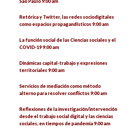
São Paulo 9:00 am
Regionales, Sustentabilidad y Medio Ambiente”.
Jornada 1 9:00 am
Exigencias de la educación virtual durante la
pandemia: internet, dispositivos electrónicos y
Retórica y Twitter, las redes sociodigitales
cámara encendida 9:00 am
como espacios propagandísticos 9:00 am
Reflexiones de la investigación/intervención
desde el trabajo social digital y las ciencias
sociales, en tiempos de pandemia 9:00 am
La enseñanza y el aprendizaje en entornos
La función social de las Ciencias sociales y el
virtuales causados por la pandemia. Aporte
COVID-19 9:00 am
multidisciplinario 10:00 am
Introducción a la Integración Transdisciplinar
9:00 am
Dinámicas capital-trabajo y expresiones
Feminismos y Masculinidades: Juntxs pero no
territoriales 9:00 am
revueltxs 10:00 am
Miradas de Género desde el Norte (I y II) 9:00
am
Servicios de mediación como método
COVID-19 y las restricciones en el cruce de la
alterno para resolver conflictos 9:00 am
frontera: Saldos económicos y sociales en las
Servicios de mediación como método alterno
ciudades fronterizas. 10:00 am
para resolver conflictos 9:00 am
Reflexiones de la investigación/intervención
desde el trabajo social digital y las ciencias
El quehacer de la Socioantropología desde la
sociales, en tiempos de pandemia 9:00 am
Transformaciones sociales y dinámicas