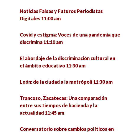
La sustentabilidad en turismo como un Wicked
Huertos familiares. Avance para la soberanía
Noticias Falsas y Futuros Periodistas
Problem 6:00 pm
alimentaria. 12:00 pm
Digitales 11:00 am
Elecciones Presidenciales en América Latina
Ser mujer, ser indígena…sanadoras de cuerpo y
Covid y estigma: Voces de una pandemia que
2018-2019 6:00 pm
espíritu 12:00 pm
discrimina 11:10 am
La Universidad pública y la educación 4.0 retos y
Dinámicas urbanas y nuevas desigualdades
El abordaje de la discriminación cultural en
perspectivas críticas 6:30 pm
12:30 pm
el ámbito educativo 11:30 am
Condiciones de empleo de los Egresados de
Diseño, creatividad e innovación con impacto
León: de la ciudad a la metrópoli 11:30 am
Doctorado en México 7:00 pm
social 12:30 pm
Trancoso, Zacatecas: Una comparación
Factores socioambientales que determinan las
entre sus tiempos de hacienda y la
conductas de violencia y delictivas en las
actualidad 11:45 am
viviendas multifamiliares de la colonia
Gavilanes del municipio de Guadalupe 12:30 pm
Conversatorio sobre cambios políticos en