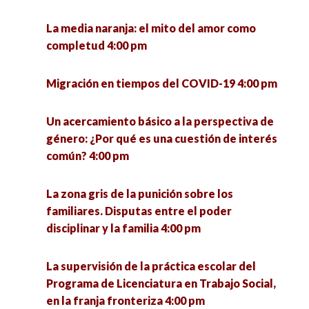
Gobernanza de la migración en tiempos de
pandemia 5:00 pm
La media naranja: el mito del amor como
completud 4:00 pm
Presentación del número 64 de la Revista
Reflexiones Marginales 5:00 pm
Migración en tiempos del COVID-19 4:00 pm
Experiencias docentes y políticas educativas en
Un acercamiento básico a la perspectiva de
el contexto de la pandemia 5:00 pm
género: ¿Por qué es una cuestión de interés
común? 4:00 pm
La resiliencia de la democracia en las olas de
autocratización 5:00 pm
La zona gris de la punición sobre los
familiares. Disputas entre el poder
Desafíos y oportunidades para integrar la
disciplinar y la familia 4:00 pm
igualdad de género en las políticas públicas en
México 5:00 pm
La supervisión de la práctica escolar del
Programa de Licenciatura en Trabajo Social,
Educación ambiental crítica. Una mirada desde
en la franja fronteriza 4:00 pm