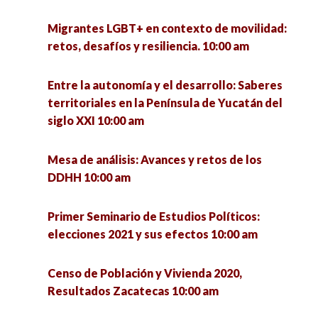
Comarca Lagunera 11:15 am
am
Migrantes LGBT+ en contexto de movilidad:
Los derechos de las mujeres basados en el sexo
retos, desafíos y resiliencia. 10:00 am
El reto de la vivienda en la nueva normalidad
11:30 am
10:00 am
Entre la autonomía y el desarrollo: Saberes
Las secuelas del Covid-19 en el comercio en
territoriales en la Península de Yucatán del
Redes sociales en tiempos de pandemia
Zacatecas 11:45 am
siglo XXI 10:00 am
¿fuente de información fidedigna o dispersión
de información? 10:00 am
Maltrato en personas mayores y servicios de
Mesa de análisis: Avances y retos de los
salud 12:00 pm
DDHH 10:00 am
El Comité Estatal AMECIP en la Ciudad de
México presenta el libro Políticas Públicas
Envejecimiento y políticas públicas 12:00 pm
Primer Seminario de Estudios Políticos:
Enfoque Estratégico para América Latina 10:00
elecciones 2021 y sus efectos 10:00 am
am
Emprendimiento en adultos jóvenes y adultos
de 18 a 35 años: análisis en la capital del estado
Censo de Población y Vivienda 2020,
Las pensiones: entre el diseño, la política y el
de Zacatecas 12:00 pm
Resultados Zacatecas 10:00 am
cambio social en México 10:00 am