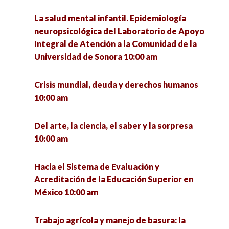
licenciatura en Ciencias Sociales de la UACM.
territoriales 9:00 am
Experiencias y debates 10:00 am
La salud mental infantil. Epidemiología
neuropsicológica del Laboratorio de Apoyo
Clases virtuales: Experiencias de alumnos de la
Conversatorio de estudios culturales 10:00 am
Integral de Atención a la Comunidad de la
UAdeO en tiempos de COVID-19 9:40 am
Universidad de Sonora 10:00 am
El colapso de la (in)civilización capitalista y las
Análisis de la propuesta del nuevo plan de
ciencias sociales 10:10 am
Crisis mundial, deuda y derechos humanos
estudios de Sociología de la Uagro 10:00 am
10:00 am
Diálogos sobre familias y cárcel desde la
Feminismos y Masculinidades: Juntxs pero no
academia. Tentáculos del encierro y
Del arte, la ciencia, el saber y la sorpresa
revueltxs 10:00 am
dislocaciones del poder punitivo 11:00 am
10:00 am
Ciencias sociales e industria: posibles
La formación en el extranjero y desarrollo de la
Hacia el Sistema de Evaluación y
interacciones 10:00 am
ciencia en México 11:00 am
Acreditación de la Educación Superior en
México 10:00 am
Entre la autonomía y el desarrollo: Saberes
Marginación Geográfica en México 11:00 am
territoriales en la Península de Yucatán del
Trabajo agrícola y manejo de basura: la
siglo XXI 10:00 am