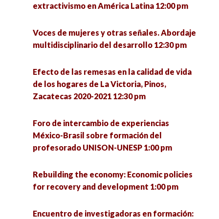
extractivismo en América Latina 12:00 pm
Frontera Norte: ¿Hacia dónde va la Sociología?
Voces de mujeres y otras señales. Abordaje
4:00 pm
multidisciplinario del desarrollo 12:30 pm
Las hijas del terror: poesía y performance sobre
Efecto de las remesas en la calidad de vida
conflicto armado 4:00 pm
de los hogares de La Victoria, Pinos,
Zacatecas 2020-2021 12:30 pm
Hospital Pyme. Plataforma de asesoría
empresarial 4:00 pm
Foro de intercambio de experiencias
México-Brasil sobre formación del
La política: estructura y proceso 4:00 pm
profesorado UNISON-UNESP 1:00 pm
Repensar la inclusión desde los estudios
Rebuilding the economy: Economic policies
críticos en discapacidad 4:00 pm
for recovery and development 1:00 pm
Jóvenes y participación política 4:00 pm
Encuentro de investigadoras en formación: