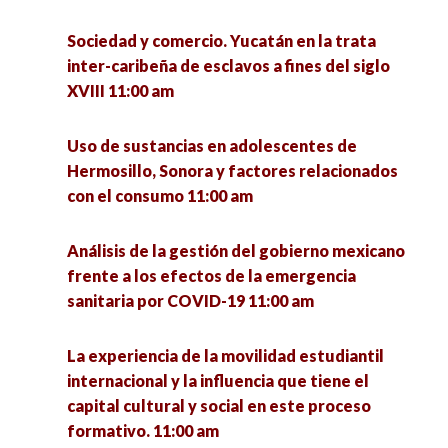
estudiantes neurodivergentes en las
Plataforma Economía de Jalisco: una estrategia
Instituciones de Educación Superior. 5:00 pm
Sociedad y comercio. Yucatán en la trata
emergente de transferencia de conocimiento
inter-caribeña de esclavos a fines del siglo
ante la pandemia del COVID-19 en Jalisco 11:00
XVIII 11:00 am
am
La perspectiva de género. Relevancia y
necesidad de una nueva visión en nuestra
universidad 5:00 pm
Uso de sustancias en adolescentes de
Violencia contra la mujer por cuestiones de
Hermosillo, Sonora y factores relacionados
género, visibilizando lo invisible 11:30 am
con el consumo 11:00 am
¿Qué se investiga hoy en un doctorado en
ciencias sociales? 5:00 pm
Problemas de ciberacoso en jóvenes a raíz de la
Análisis de la gestión del gobierno mexicano
pandemia Covid-19 11:45 am
frente a los efectos de la emergencia
Remembranza de la vida y obra del Dr. Eligio
sanitaria por COVID-19 11:00 am
Meza Padilla 5:15 pm
La reforma educativa neoliberal en México.
2012-2021 12:00 pm
La experiencia de la movilidad estudiantil
La dimensión ambiental en los posgrados de
internacional y la influencia que tiene el
educación pertenecientes al PNPC (CONACYT)
Economía política de las tendencias rupturistas
capital cultural y social en este proceso
5:30 pm
en América Latina 12:00 pm
formativo. 11:00 am