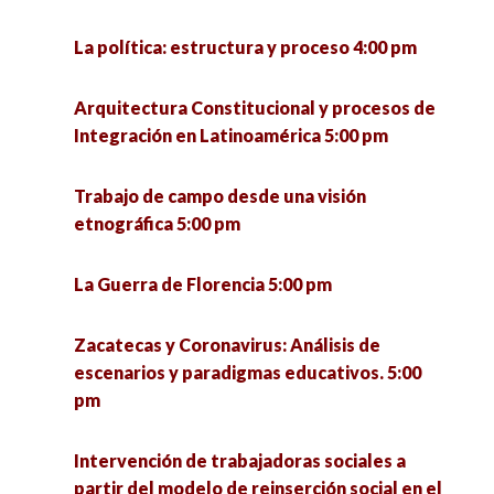
la educación popular 5:00 pm
La política: estructura y proceso 4:00 pm
¿Qué se investiga hoy en un doctorado en
ciencias sociales? 5:00 pm
Arquitectura Constitucional y procesos de
Integración en Latinoamérica 5:00 pm
Seminario «La utopía política» (1a sesión) 6:00
pm
Trabajo de campo desde una visión
etnográfica 5:00 pm
VII Jornadas de Políticas Públicas ante los
desafíos urbanos. Riesgos, cultura y
La Guerra de Florencia 5:00 pm
participación para el desarrollo sostenible 6:00
pm
Zacatecas y Coronavirus: Análisis de
escenarios y paradigmas educativos. 5:00
pm
Intervención de trabajadoras sociales a
partir del modelo de reinserción social en el