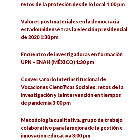
retos de la profesión desde lo local 1:00 pm
El quehacer de la Socioantropología desde la
licenciatura en Ciencias Sociales de la UACM.
Valores postmateriales en la democracia
Experiencias y debates 4:00 pm
estadounidense tras la elección presidencial
de 2020 1:30 pm
Conversatorio en torno a las experiencias de
defensa de la vida de la Comunidad Ecológica
Encuentro de investigadoras en formación
Jardines de la Mintsita 5:00 pm
UPN – ENAH (MÉXICO) 1:30 pm
Análisis de la implementación del acuerdo del
Conversatorio Interinstitucional de
tercer país seguro en Guatemala 5:00 pm
Vocaciones Científicas Sociales: retos de la
investigación y la intervención en tiempos
La resiliencia como eje para enfrentar el futuro
de pandemia 3:00 pm
desde las personas mayores (1) 5:00 pm
Metodología cualitativa, grupo de trabajo
Ética, política y argumentación 5:00 pm
colaborativo para la mejora de la gestión e
innovación educativa 3:00 pm