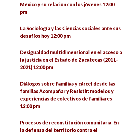
México y su relación con los jóvenes 12:00
Sustentabilidad en tiempos de pandemia 1:00
pm
pm
La Sociología y las Ciencias sociales ante sus
Simposio sobre Métodos de Investigación:
desafíos hoy 12:00 pm
experiencias y saberes 1:00 pm
Desigualdad multidimensional en el acceso a
Mesa de egresados: La formación de
la justicia en el Estado de Zacatecas (2011–
investigadores en la Unidad Académica de
2021) 12:00 pm
Ciencia Política. En memoria al Dr. Eligio Meza
Padilla 2:00 pm
Diálogos sobre familias y cárcel desde las
familias Acompañar y Resistir: modelos y
Emociones y experiencias del cuidado en el
experiencias de colectivos de familiares
norte de México 3:00 pm
12:00 pm
Conversatorio Interinstitucional de Vocaciones
Procesos de reconstitución comunitaria. En
Científicas Sociales: retos de la investigación y
la defensa del territorio contra el
la intervención en tiempos de pandemia 3:00 pm