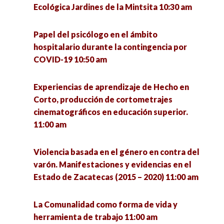
Presupuestos participativos en Jalisco y Ciudad
Ecológica Jardines de la Mintsita 10:30 am
Cuidado de la salud mental en tiempos de
de México 4:00 pm
incertidumbre 11:00 am
Papel del psicólogo en el ámbito
La política: estructura y proceso 4:00 pm
hospitalario durante la contingencia por
Importancia del acompañamiento en la salud
COVID-19 10:50 am
mental en el contexto universitario. Experiencia
del Centro de Atención Psicológica SURE 11:00
Conversatorio en torno a las experiencias de
am
defensa de la vida de la Comunidad Ecológica
Experiencias de aprendizaje de Hecho en
Jardines de la Mintsita 4:30 pm
Corto, producción de cortometrajes
cinematográficos en educación superior.
Liderazgo 360°, un Liderazgo sin Cargo 11:00 am
11:00 am
Repercusiones en el Marco Normativo y la
institucionalidad durante la pandemia de
Técnicas y procesos metodológicos para la
COVID-19 5:00 pm
Violencia basada en el género en contra del
implementación y evaluación de la intervención
varón. Manifestaciones y evidencias en el
social 11:00 am
Estado de Zacatecas (2015 – 2020) 11:00 am
Feminismos socioambientales perspectivas y
debates 5:00 pm
Homenaje póstumo al Dr. Rogelio Marcial 11:00
La Comunalidad como forma de vida y
am
herramienta de trabajo 11:00 am
El derecho a la Inclusión Educativa de las y los