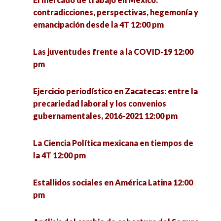
Foro de intercambio de experiencias México-
Frontera Norte: ¿Hacia dónde va la Sociología?
contradicciones, perspectivas, hegemonía y
Brasil sobre formación del profesorado
4:00 pm
emancipación desde la 4T 12:00 pm
UNISON-UNESP 1:00 pm
Las hijas del terror: poesía y performance sobre
Las juventudes frente a la COVID-19 12:00
Rebuilding the economy: Economic policies for
conflicto armado 4:00 pm
pm
recovery and development 1:00 pm
Hospital Pyme. Plataforma de asesoría
Ejercicio periodístico en Zacatecas: entre la
Encuentro de investigadoras en formación:
empresarial 4:00 pm
precariedad laboral y los convenios
retos de la profesión desde lo local 1:00 pm
gubernamentales, 2016-2021 12:00 pm
La política: estructura y proceso 4:00 pm
Valores postmateriales en la democracia
La Ciencia Política mexicana en tiempos de
estadounidense tras la elección presidencial de
la 4T 12:00 pm
Repensar la inclusión desde los estudios
2020 1:30 pm
críticos en discapacidad 4:00 pm
Estallidos sociales en América Latina 12:00
Encuentro de investigadoras en formación UPN
pm
Jóvenes y participación política 4:00 pm
– ENAH (MÉXICO) 1:30 pm