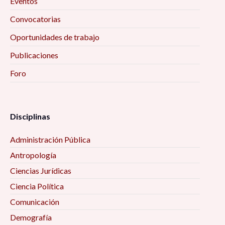
Eventos
Convocatorias
Ciclo de conferencias «Educación, Actividad
Física y Salud» 10:00 am
Oportunidades de trabajo
Publicaciones
Encuentro Interinstitucional de Estudios
Foro
Etarios 10:00 am
Secularización, laicidad, y sus efectos en el
ejercicio de derechos políticos y civiles 10:00 am
Disciplinas
Administración Pública
La filosofía de las ciencias sociales 10:00 am
Antropología
Mujeres, vejez y envejecimiento desde algunas
Ciencias Jurídicas
perspectivas interdisciplinarias 10:00 am
Ciencia Política
Comunicación
Procesos de Inclusión-Marginación en la Era
Demografía
Digital 10:00 am