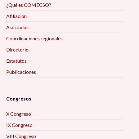
Reflexiones de la investigación/intervención
¿Qué es COMECSO?
desde el trabajo social digital y las ciencias
Afiliación
sociales, en tiempos de pandemia 9:00 am
Asociados
Deporte, juego e infantilización de la
Coordinaciones regionales
discapacidad: diálogo desde los estudios
Directorio
Críticos 9:00 am
Estatutos
Encuadres periodísticos sobre el conflicto
Publicaciones
entre Aldama y Santa Martha, Chenalhó
Chiapas, desde el análisis de la teoría del
framing 9:30 am
Congresos
La Actividad Física Post COVID-19. Una
X Congreso
Perspectiva para el Desarrollo Local 10:00 am
IX Congreso
Formación académica y mercado laboral: la
VIII Congreso