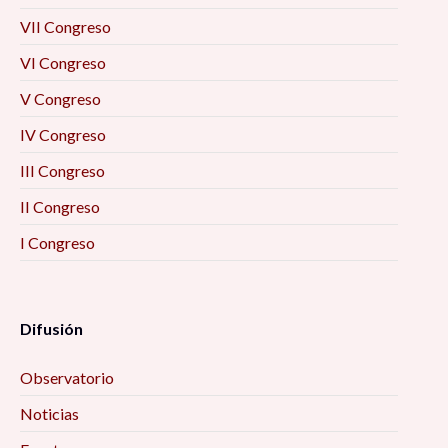
visión de los egresados 10:00 am
VII Congreso
La resiliencia como eje enfrentar el futuro
VI Congreso
desde las personas mayores (2) 10:00 am
V Congreso
IV Congreso
Prevención situacional del delito 10:00 am
III Congreso
Imaginarios. Ese lugar inexistente donde todo
II Congreso
puede ser 10:00 am
I Congreso
Las otras pandemias 10:00 am
Difusión
Metamorfosis: Familia, emociones y pandemia
(estudios de caso) 10:00 am
Observatorio
SENTIK: Creación de redes sociales para la
Noticias
investigación 10:00 am