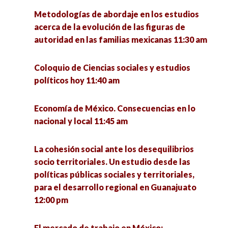
pm
Metodologías de abordaje en los estudios
Diálogos sobre familias y cárcel desde las
acerca de la evolución de las figuras de
familias Acompañar y Resistir: modelos y
Simposio sobre Métodos de Investigación:
autoridad en las familias mexicanas 11:30 am
experiencias de colectivos de familiares 12:00
experiencias y saberes 1:00 pm
pm
Coloquio de Ciencias sociales y estudios
Mesa de egresados: La formación de
políticos hoy 11:40 am
Procesos de reconstitución comunitaria. En la
investigadores en la Unidad Académica de
defensa del territorio contra el extractivismo
Ciencia Política. En memoria al Dr. Eligio Meza
Economía de México. Consecuencias en lo
en América Latina 12:00 pm
Padilla 2:00 pm
nacional y local 11:45 am
Voces de mujeres y otras señales. Abordaje
Emociones y experiencias del cuidado en el
La cohesión social ante los desequilibrios
multidisciplinario del desarrollo 12:30 pm
norte de México 3:00 pm
socio territoriales. Un estudio desde las
políticas públicas sociales y territoriales,
Efecto de las remesas en la calidad de vida de
Conversatorio Interinstitucional de Vocaciones
para el desarrollo regional en Guanajuato
los hogares de La Victoria, Pinos, Zacatecas
Científicas Sociales: retos de la investigación y
12:00 pm
2020-2021 12:30 pm
la intervención en tiempos de pandemia 3:00 pm
El mercado de trabajo en México: