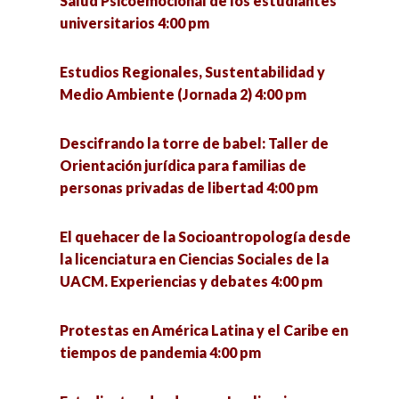
Salud Psicoemocional de los estudiantes
universitarios 4:00 pm
¿Qué se investiga hoy en un doctorado en
Zacatecas y Coronavirus: Análisis de escenarios
ciencias sociales? 5:00 pm
y paradigmas educativos. 5:00 pm
Estudios Regionales, Sustentabilidad y
Medio Ambiente (Jornada 2) 4:00 pm
Seminario «La utopía política» (1a sesión) 6:00
Intervención de trabajadoras sociales a partir
pm
del modelo de reinserción social en el CERESO
Descifrando la torre de babel: Taller de
Hermosillo I 5:00 pm
Orientación jurídica para familias de
VII Jornadas de Políticas Públicas ante los
personas privadas de libertad 4:00 pm
desafíos urbanos. Riesgos, cultura y
Revisión del sistema de salud en México, una
participación para el desarrollo sostenible 6:00
retrospectiva desde México prehispánico
El quehacer de la Socioantropología desde
pm
perspectiva hasta la 4T. 5:00 pm
la licenciatura en Ciencias Sociales de la
UACM. Experiencias y debates 4:00 pm
¿Qué se investiga hoy en un doctorado en
ciencias sociales? 5:00 pm
Protestas en América Latina y el Caribe en
tiempos de pandemia 4:00 pm
Presentación del libro «Los ríos de Morelia, ejes
articuladores de la ciudad 5:30 pm