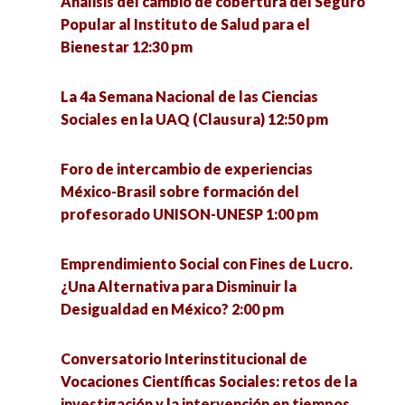
Análisis del cambio de cobertura del Seguro
El quehacer de la Socioantropología desde la
Conversatorio Interinstitucional de Vocaciones
Popular al Instituto de Salud para el
licenciatura en Ciencias Sociales de la UACM.
Científicas Sociales: retos de la investigación y
Bienestar 12:30 pm
Experiencias y debates 4:00 pm
la intervención en tiempos de pandemia 3:00 pm
La 4a Semana Nacional de las Ciencias
Conversatorio en torno a las experiencias de
Metodología cualitativa, grupo de trabajo
Sociales en la UAQ (Clausura) 12:50 pm
defensa de la vida de la Comunidad Ecológica
colaborativo para la mejora de la gestión e
Jardines de la Mintsita 5:00 pm
innovación educativa 3:00 pm
Foro de intercambio de experiencias
México-Brasil sobre formación del
Análisis de la implementación del acuerdo del
La media naranja: el mito del amor como
profesorado UNISON-UNESP 1:00 pm
tercer país seguro en Guatemala 5:00 pm
completud 4:00 pm
Emprendimiento Social con Fines de Lucro.
La resiliencia como eje para enfrentar el futuro
Migración en tiempos del COVID-19 4:00 pm
¿Una Alternativa para Disminuir la
desde las personas mayores (1) 5:00 pm
Desigualdad en México? 2:00 pm
Un acercamiento básico a la perspectiva de
Ética, política y argumentación 5:00 pm
género: ¿Por qué es una cuestión de interés
Conversatorio Interinstitucional de
común? 4:00 pm
Vocaciones Científicas Sociales: retos de la
Gobernanza de la migración en tiempos de
investigación y la intervención en tiempos