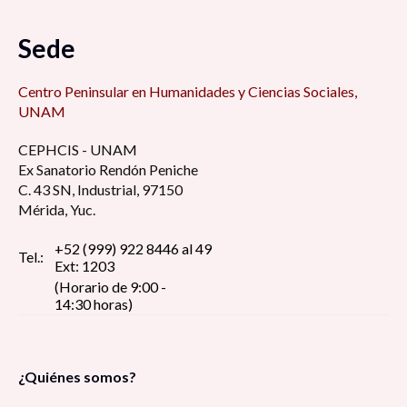
tiempos difíciles 7:00 am
Sede
Foro de Modelo de administración estratégica
7:15 am
Centro Peninsular en Humanidades y Ciencias Sociales,
UNAM
Retos y desafíos de la educación de cara al
CEPHCIS - UNAM
regreso a las aulas ¿Qué hacer con la
Ex Sanatorio Rendón Peniche
virtualidad? 8:30 am
C. 43 SN, Industrial, 97150
Mérida, Yuc.
La perspectiva estudiantil universitaria en
tiempos de pandemia: reflexión y debate 8:30
+52 (999) 922 8446 al 49
Tel.:
Ext: 1203
am
(Horario de 9:00 -
14:30 horas)
Pin up girls, construcción del estereotipo de la
figura femenina erótica, dentro del imaginario
social 9:00 am
¿Quiénes somos?