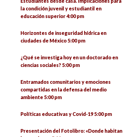
Estudiantes desde casa. Implicaciones para
la condición juvenil y estudiantil en
Pymes innovadoras y su impacto social en el
educación superior 4:00 pm
Estado de Zacatecas 6:00 pm
Horizontes de inseguridad hídrica en
La otra economía. Resultados de investigación
ciudades de México 5:00 pm
de la economía popular municipal para el
estado de Jalisco y México 7:00 pm
¿Qué se investiga hoy en un doctorado en
ciencias sociales? 5:00 pm
Entramados comunitarios y emociones
compartidas en la defensa del medio
ambiente 5:00 pm
Políticas educativas y Covid-19 5:00 pm
Presentación del Fotolibro: «Donde habitan