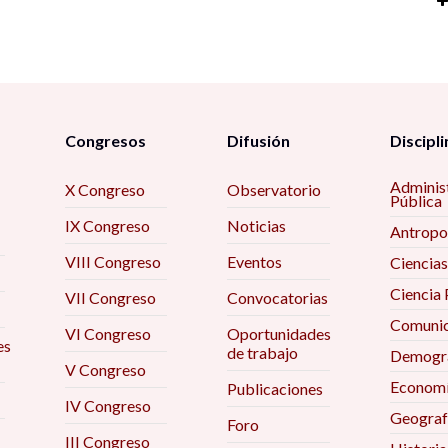
P
di
P
1
Ma
U
El
E
e
la
C
F
ti
In
de
a
e
si
B
Congresos
Difusión
Discipli
F
de
T
La
e
P
Adminis
X Congreso
Observatorio
te
C
Pública
9
M
IX Congreso
Noticias
Re
Antropo
un
Tr
La
re
La
VIII Congreso
Eventos
Ciencias
in
So
vi
t
Vo
Ciencia 
9
VII Congreso
Convocatorias
9
9
Comunic
L
La
VI Congreso
Oportunidades
es
F
de trabajo
Eg
Demogra
t
M
Co
V Congreso
S
ám
8
Econom
Publicaciones
Na
E
IV Congreso
M
Geograf
Foro
Re
Ev
Pi
III Congreso
Ex