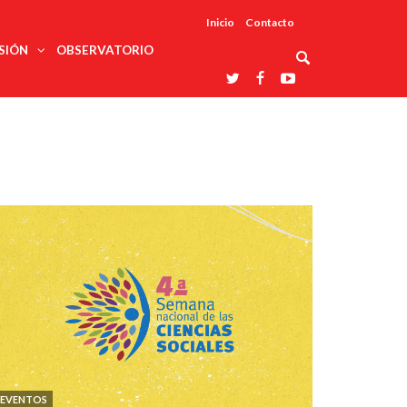
Inicio
Contacto
SIÓN
OBSERVATORIO
Asociaciones
udios
profesionales
onales
Grupos de
Reconoce
arrollo
trabajo
ar
La UDUALC
rcultural
os
A La
Redes
Universidad
cación
temáticas
De México
odología
Laboratorios
tico
En Su 475
as ciencias
Aniversario
nacionales
ales
Entidades
afines
d pública
ajo social
ismo
EVENTOS