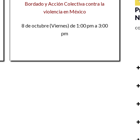
Bordado y Acción Colectiva contra la
P
violencia en México
N
8 de octubre (Viernes) de 1:00 pm a 3:00
C
pm
P
au
so
Pr
ac
P
M
M
R
Ta
to
Pr
C
M