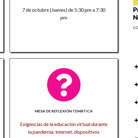
P
7 de octubre (Jueves) de 5:30 pm a 7:30
N
pm
C
P
au
so
Pr
ac
P
M
MESA DE REFLEXIÓN TEMÁTICA
M
R
Exigencias de la educación virtual durante
Ta
to
la pandemia: internet, dispositivos
Pr
C
M