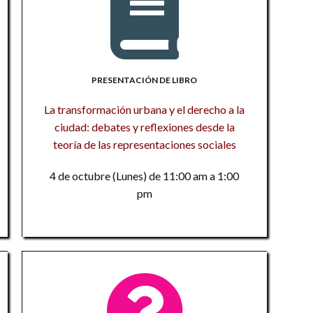
1
mo
J
Po
1
a
d
El
n
En
N
L
PRESENTACIÓN DE LIBRO
te
en
s
R
si
La transformación urbana y el derecho a la
¿
U
ciudad: debates y reflexiones desde la
La
d
Me
H
teoría de las representaciones sociales
Z
D
c
E
4 de octubre (Lunes) de 11:00 am a 1:00
M
Mé
pm
Pr
S
d
E
el
pa
1
En
Ce
El
p
La
R
Ci
el
E
E
J
ad