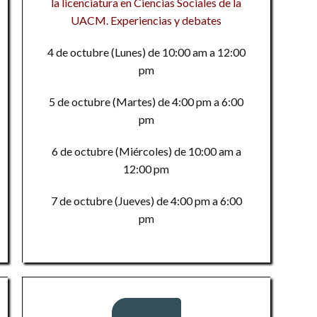
la licenciatura en Ciencias Sociales de la
Pr
ci
Vi
UACM. Experiencias y debates
F
el
te
Es
4 de octubre (Lunes) de 10:00 am a 12:00
1
Ha
R
pm
1
P
1
El
5 de octubre (Martes) de 4:00 pm a 6:00
re
L
pm
Tó
Mu
M
Su
a
f
es
m
6 de octubre (Miércoles) de 10:00 am a
12:00 pm
R
Ci
La
Pr
hi
Fí
7 de octubre (Jueves) de 4:00 pm a 6:00
So
el
pm
a
E
L
G
la
H
Co
U
Co
me
La
la
E
t
M