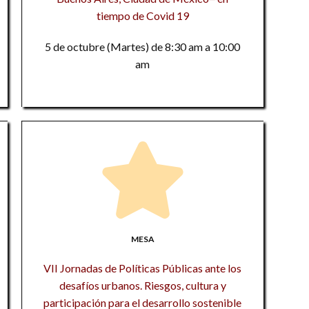
c
hu
la
tiempo de Covid 19
Re
e
in
La
R
5 de octubre (Martes) de 8:30 am a 10:00
so
C
to
am
t
L
M
v
D
mu
In
te
Re
Tr
in
F
so
S
n
Mi
t
al
9
CO
D
Re
la
S
cu
in
la
al
MESA
so
t
Lo
VII Jornadas de Políticas Públicas ante los
E
T
U
desafíos urbanos. Riesgos, cultura y
la
te
La
participación para el desarrollo sostenible
U