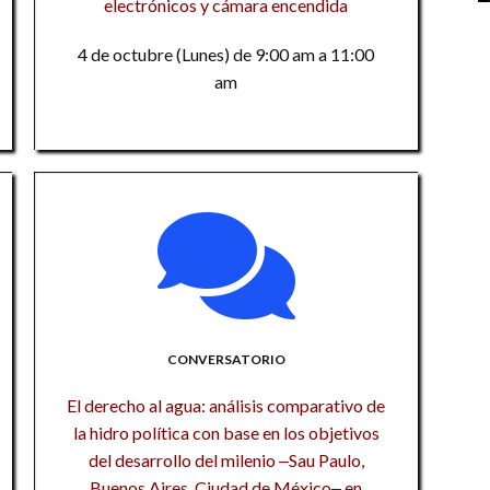
electrónicos y cámara encendida
P
di
P
1
U
4 de octubre (Lunes) de 9:00 am a 11:00
El
E
am
la
C
F
In
de
a
e
si
B
de
T
La
P
te
C
9
M
un
Tr
La
La
in
So
t
Vo
9
9
9
L
CONVERSATORIO
F
Eg
M
Co
El derecho al agua: análisis comparativo de
S
ám
Na
E
la hidro política con base en los objetivos
M
del desarrollo del milenio ‒Sau Paulo,
Re
Ev
Ex
Buenos Aires, Ciudad de México‒ en