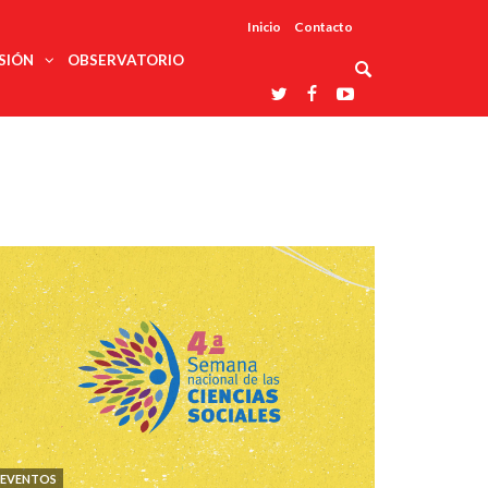
Inicio
Contacto
SIÓN
OBSERVATORIO
Asociaciones
udios
profesionales
onales
Grupos de
Reconoce
arrollo
trabajo
ar
La UDUALC
rcultural
os
A La
Redes
Universidad
cación
temáticas
De México
odología
Laboratorios
tico
En Su 475
as ciencias
Aniversario
nacionales
ales
Entidades
afines
d pública
ajo social
ismo
EVENTOS