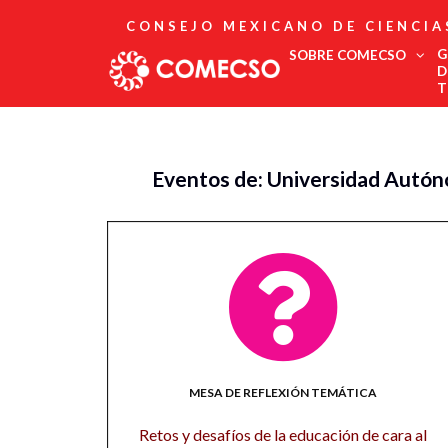
CONSEJO MEXICANO DE CIENCIA
G
SOBRE COMECSO
D
T
Afiliación
Asociados
Eventos de: Universidad Autó
Directorio
Estatutos
Fundadores
Publicaciones
Comité Editorial
Boletín
MESA DE REFLEXIÓN TEMÁTICA
Retos y desafíos de la educación de cara al