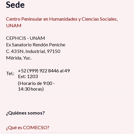
Sede
Foro de Modelo de administración estratégica
7:15 am
Centro Peninsular en Humanidades y Ciencias Sociales,
UNAM
Retos y desafíos de la educación de cara al
CEPHCIS - UNAM
regreso a las aulas ¿Qué hacer con la
Ex Sanatorio Rendón Peniche
virtualidad? 8:30 am
C. 43 SN, Industrial, 97150
Mérida, Yuc.
La perspectiva estudiantil universitaria en
tiempos de pandemia: reflexión y debate 8:30
+52 (999) 922 8446 al 49
Tel.:
Ext: 1203
am
(Horario de 9:00 -
14:30 horas)
Pin up girls, construcción del estereotipo de la
figura femenina erótica, dentro del imaginario
social 9:00 am
¿Quiénes somos?
Reflexiones de la investigación/intervención
¿Qué es COMECSO?
desde el trabajo social digital y las ciencias