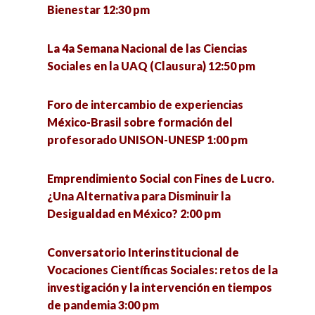
Bienestar 12:30 pm
Experiencias y debates 4:00 pm
la intervención en tiempos de pandemia 3:00 pm
La 4a Semana Nacional de las Ciencias
Conversatorio en torno a las experiencias de
Metodología cualitativa, grupo de trabajo
Sociales en la UAQ (Clausura) 12:50 pm
defensa de la vida de la Comunidad Ecológica
colaborativo para la mejora de la gestión e
Jardines de la Mintsita 5:00 pm
innovación educativa 3:00 pm
Foro de intercambio de experiencias
México-Brasil sobre formación del
Análisis de la implementación del acuerdo del
La media naranja: el mito del amor como
profesorado UNISON-UNESP 1:00 pm
tercer país seguro en Guatemala 5:00 pm
completud 4:00 pm
Emprendimiento Social con Fines de Lucro.
La resiliencia como eje para enfrentar el futuro
Migración en tiempos del COVID-19 4:00 pm
¿Una Alternativa para Disminuir la
desde las personas mayores (1) 5:00 pm
Desigualdad en México? 2:00 pm
Un acercamiento básico a la perspectiva de
Ética, política y argumentación 5:00 pm
género: ¿Por qué es una cuestión de interés
Conversatorio Interinstitucional de
común? 4:00 pm
Vocaciones Científicas Sociales: retos de la
Gobernanza de la migración en tiempos de
investigación y la intervención en tiempos
pandemia 5:00 pm
La zona gris de la punición sobre los familiares.
de pandemia 3:00 pm