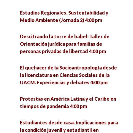
¿Qué se investiga hoy en un doctorado en
Zacatecas y Coronavirus: Análisis de escenarios
ciencias sociales? 5:00 pm
y paradigmas educativos. 5:00 pm
Estudios Regionales, Sustentabilidad y
Medio Ambiente (Jornada 2) 4:00 pm
Seminario «La utopía política» (1a sesión) 6:00
Intervención de trabajadoras sociales a partir
pm
del modelo de reinserción social en el CERESO
Descifrando la torre de babel: Taller de
Hermosillo I 5:00 pm
Orientación jurídica para familias de
VII Jornadas de Políticas Públicas ante los
personas privadas de libertad 4:00 pm
desafíos urbanos. Riesgos, cultura y
Revisión del sistema de salud en México, una
participación para el desarrollo sostenible 6:00
retrospectiva desde México prehispánico
El quehacer de la Socioantropología desde
pm
perspectiva hasta la 4T. 5:00 pm
la licenciatura en Ciencias Sociales de la
UACM. Experiencias y debates 4:00 pm
¿Qué se investiga hoy en un doctorado en
ciencias sociales? 5:00 pm
Protestas en América Latina y el Caribe en
tiempos de pandemia 4:00 pm
Presentación del libro «Los ríos de Morelia, ejes
articuladores de la ciudad 5:30 pm
Estudiantes desde casa. Implicaciones para
la condición juvenil y estudiantil en