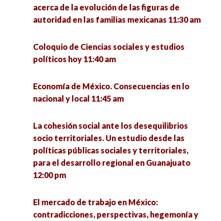
Diálogos sobre familias y cárcel desde las
acerca de la evolución de las figuras de
familias Acompañar y Resistir: modelos y
Simposio sobre Métodos de Investigación:
autoridad en las familias mexicanas 11:30 am
experiencias de colectivos de familiares 12:00
experiencias y saberes 1:00 pm
pm
Coloquio de Ciencias sociales y estudios
Mesa de egresados: La formación de
políticos hoy 11:40 am
Procesos de reconstitución comunitaria. En la
investigadores en la Unidad Académica de
defensa del territorio contra el extractivismo
Ciencia Política. En memoria al Dr. Eligio Meza
Economía de México. Consecuencias en lo
en América Latina 12:00 pm
Padilla 2:00 pm
nacional y local 11:45 am
Voces de mujeres y otras señales. Abordaje
Emociones y experiencias del cuidado en el
La cohesión social ante los desequilibrios
multidisciplinario del desarrollo 12:30 pm
norte de México 3:00 pm
socio territoriales. Un estudio desde las
políticas públicas sociales y territoriales,
Efecto de las remesas en la calidad de vida de
Conversatorio Interinstitucional de Vocaciones
para el desarrollo regional en Guanajuato
los hogares de La Victoria, Pinos, Zacatecas
Científicas Sociales: retos de la investigación y
12:00 pm
2020-2021 12:30 pm
la intervención en tiempos de pandemia 3:00 pm
El mercado de trabajo en México:
Foro de intercambio de experiencias México-
Frontera Norte: ¿Hacia dónde va la Sociología?
contradicciones, perspectivas, hegemonía y
Brasil sobre formación del profesorado