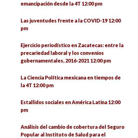
4:00 pm
emancipación desde la 4T 12:00 pm
UNISON-UNESP 1:00 pm
Las hijas del terror: poesía y performance sobre
Las juventudes frente a la COVID-19 12:00
Rebuilding the economy: Economic policies for
conflicto armado 4:00 pm
pm
recovery and development 1:00 pm
Hospital Pyme. Plataforma de asesoría
Ejercicio periodístico en Zacatecas: entre la
Encuentro de investigadoras en formación:
empresarial 4:00 pm
precariedad laboral y los convenios
retos de la profesión desde lo local 1:00 pm
gubernamentales, 2016-2021 12:00 pm
La política: estructura y proceso 4:00 pm
Valores postmateriales en la democracia
La Ciencia Política mexicana en tiempos de
estadounidense tras la elección presidencial de
la 4T 12:00 pm
Repensar la inclusión desde los estudios
2020 1:30 pm
críticos en discapacidad 4:00 pm
Estallidos sociales en América Latina 12:00
Encuentro de investigadoras en formación UPN
pm
Jóvenes y participación política 4:00 pm
– ENAH (MÉXICO) 1:30 pm
Análisis del cambio de cobertura del Seguro
El quehacer de la Socioantropología desde la
Conversatorio Interinstitucional de Vocaciones
Popular al Instituto de Salud para el
licenciatura en Ciencias Sociales de la UACM.
Científicas Sociales: retos de la investigación y