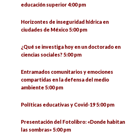
Pymes innovadoras y su impacto social en el
educación superior 4:00 pm
Estado de Zacatecas 6:00 pm
Horizontes de inseguridad hídrica en
La otra economía. Resultados de investigación
ciudades de México 5:00 pm
de la economía popular municipal para el
estado de Jalisco y México 7:00 pm
¿Qué se investiga hoy en un doctorado en
ciencias sociales? 5:00 pm
Entramados comunitarios y emociones
compartidas en la defensa del medio
ambiente 5:00 pm
Políticas educativas y Covid-19 5:00 pm
Presentación del Fotolibro: «Donde habitan
las sombras» 5:00 pm