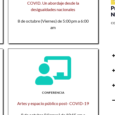
COVID. Un abordaje desde la
P
desigualdades nacionales
N
8 de octubre (Viernes) de 5:00 pm a 6:00
C
am
P
au
so
Pr
ac
P
M
CONFERENCIA
M
R
Artes y espacio público post- COVID-19
Ta
to
Pr
M
8 de octubre (Viernes) de 10:15 am a