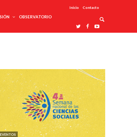
Inicio
Contacto
SIÓN
OBSERVATORIO
Asociaciones
udios
profesionales
onales
Grupos de
Reconoce
arrollo
trabajo
ar
La UDUALC
rcultural
os
A La
Redes
Universidad
cación
temáticas
De México
odología
Laboratorios
tico
En Su 475
as ciencias
Aniversario
nacionales
ales
Entidades
afines
d pública
ajo social
ismo
EVENTOS