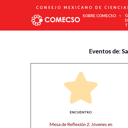
CONSEJO MEXICANO DE CIENCIA
G
SOBRE COMECSO
D
T
Afiliación
Asociados
Eventos de: S
Directorio
Estatutos
Fundadores
Publicaciones
Comité Editorial
Boletín
ENCUENTRO
Mesa de Reflexión 2: Jóvenes en