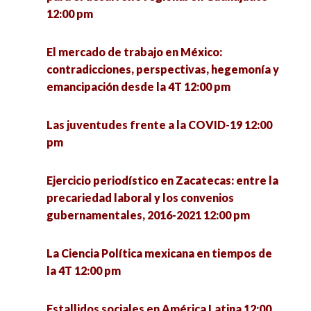
los hogares de La Victoria, Pinos, Zacatecas
Científicas Sociales: retos de la investigación y
12:00 pm
2020-2021 12:30 pm
la intervención en tiempos de pandemia 3:00 pm
El mercado de trabajo en México:
Foro de intercambio de experiencias México-
Frontera Norte: ¿Hacia dónde va la Sociología?
contradicciones, perspectivas, hegemonía y
Brasil sobre formación del profesorado
4:00 pm
emancipación desde la 4T 12:00 pm
UNISON-UNESP 1:00 pm
Las hijas del terror: poesía y performance sobre
Las juventudes frente a la COVID-19 12:00
Rebuilding the economy: Economic policies for
conflicto armado 4:00 pm
pm
recovery and development 1:00 pm
Hospital Pyme. Plataforma de asesoría
Ejercicio periodístico en Zacatecas: entre la
Encuentro de investigadoras en formación:
empresarial 4:00 pm
precariedad laboral y los convenios
retos de la profesión desde lo local 1:00 pm
gubernamentales, 2016-2021 12:00 pm
La política: estructura y proceso 4:00 pm
Valores postmateriales en la democracia
La Ciencia Política mexicana en tiempos de
estadounidense tras la elección presidencial de
la 4T 12:00 pm
Repensar la inclusión desde los estudios
2020 1:30 pm
críticos en discapacidad 4:00 pm
Estallidos sociales en América Latina 12:00