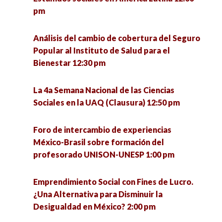
Encuentro de investigadoras en formación UPN
pm
Jóvenes y participación política 4:00 pm
– ENAH (MÉXICO) 1:30 pm
Análisis del cambio de cobertura del Seguro
El quehacer de la Socioantropología desde la
Conversatorio Interinstitucional de Vocaciones
Popular al Instituto de Salud para el
licenciatura en Ciencias Sociales de la UACM.
Científicas Sociales: retos de la investigación y
Bienestar 12:30 pm
Experiencias y debates 4:00 pm
la intervención en tiempos de pandemia 3:00 pm
La 4a Semana Nacional de las Ciencias
Conversatorio en torno a las experiencias de
Metodología cualitativa, grupo de trabajo
Sociales en la UAQ (Clausura) 12:50 pm
defensa de la vida de la Comunidad Ecológica
colaborativo para la mejora de la gestión e
Jardines de la Mintsita 5:00 pm
innovación educativa 3:00 pm
Foro de intercambio de experiencias
México-Brasil sobre formación del
Análisis de la implementación del acuerdo del
La media naranja: el mito del amor como
profesorado UNISON-UNESP 1:00 pm
tercer país seguro en Guatemala 5:00 pm
completud 4:00 pm
Emprendimiento Social con Fines de Lucro.
La resiliencia como eje para enfrentar el futuro
Migración en tiempos del COVID-19 4:00 pm
¿Una Alternativa para Disminuir la
desde las personas mayores (1) 5:00 pm
Desigualdad en México? 2:00 pm
Un acercamiento básico a la perspectiva de