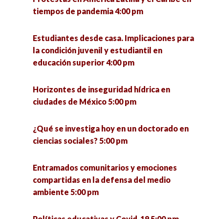
tiempos de pandemia 4:00 pm
Presentación del libro «Los ríos de Morelia, ejes
articuladores de la ciudad 5:30 pm
Estudiantes desde casa. Implicaciones para
la condición juvenil y estudiantil en
Pymes innovadoras y su impacto social en el
educación superior 4:00 pm
Estado de Zacatecas 6:00 pm
Horizontes de inseguridad hídrica en
La otra economía. Resultados de investigación
ciudades de México 5:00 pm
de la economía popular municipal para el
estado de Jalisco y México 7:00 pm
¿Qué se investiga hoy en un doctorado en
ciencias sociales? 5:00 pm
Entramados comunitarios y emociones
compartidas en la defensa del medio
ambiente 5:00 pm
Políticas educativas y Covid-19 5:00 pm