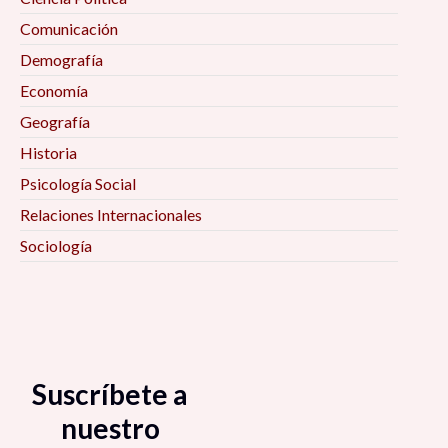
Comunicación
Procesos de Inclusión-Marginación en la Era
Demografía
Digital 10:00 am
Economía
Geografía
Desafíos teórico-metodológicos para el
estudio de los movimientos sociales, la política
Historia
contenciosa y la protesta en tiempos de
Psicología Social
pandemia 10:00 am
Relaciones Internacionales
Sociología
Artes y espacio público post- COVID-19 10:15
am
Política durante y después de la pandemia 11:00
am
Suscríbete a
La nueva ruralidad y efectos sociales de la
nuestro
apertura comercial; Calera, Zacatecas (1980-