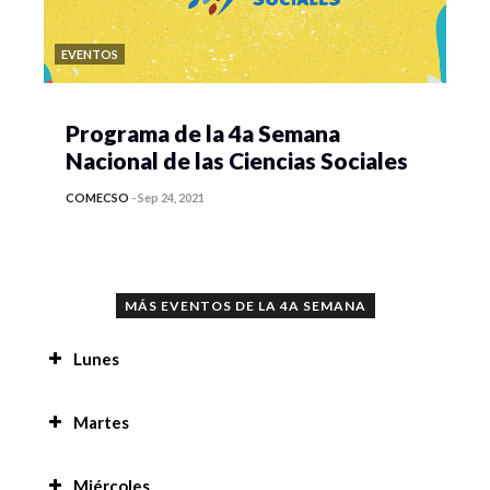
EVENTOS
Programa de la 4a Semana
Nacional de las Ciencias Sociales
COMECSO
-
Sep 24, 2021
MÁS EVENTOS DE LA 4A SEMANA
Lunes
Proyecto multimodal, recuperación audiovisual
Martes
desde una etnografia digital del sonido, la
imagen e historias desde sus actores de oficios
Prácticas de residencia en la región de San
en Coyoacán, Cd. De México. 8:00 am
Miércoles