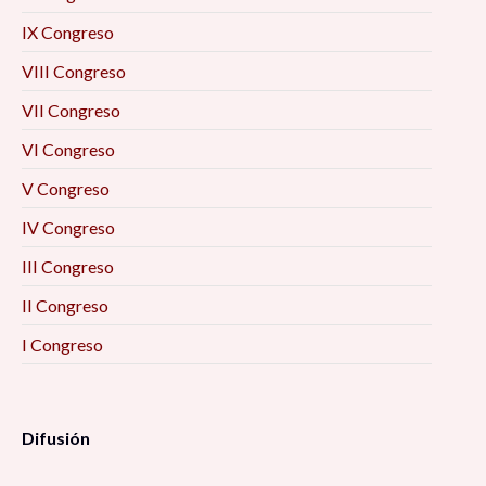
IX Congreso
Formación académica y mercado laboral: la
VIII Congreso
visión de los egresados 10:00 am
VII Congreso
La resiliencia como eje enfrentar el futuro
VI Congreso
desde las personas mayores (2) 10:00 am
V Congreso
IV Congreso
Prevención situacional del delito 10:00 am
III Congreso
Imaginarios. Ese lugar inexistente donde todo
II Congreso
puede ser 10:00 am
I Congreso
Las otras pandemias 10:00 am
Difusión
Metamorfosis: Familia, emociones y pandemia
(estudios de caso) 10:00 am