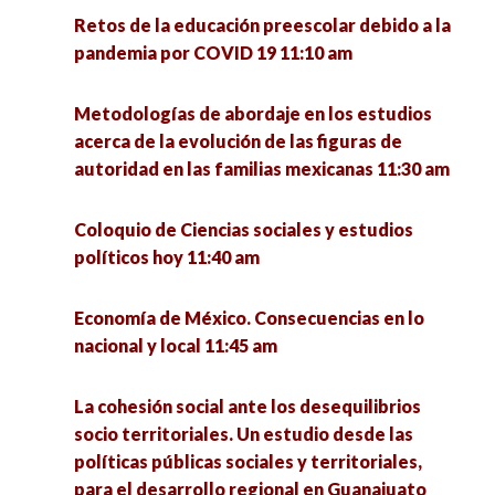
Desigualdad multidimensional en el acceso a la
Gavilanes del municipio de Guadalupe 12:30 pm
Retos de la educación preescolar debido a la
justicia en el Estado de Zacatecas (2011–2021)
pandemia por COVID 19 11:10 am
12:00 pm
Sustentabilidad en tiempos de pandemia 1:00
pm
Metodologías de abordaje en los estudios
Diálogos sobre familias y cárcel desde las
acerca de la evolución de las figuras de
familias Acompañar y Resistir: modelos y
Simposio sobre Métodos de Investigación:
autoridad en las familias mexicanas 11:30 am
experiencias de colectivos de familiares 12:00
experiencias y saberes 1:00 pm
pm
Coloquio de Ciencias sociales y estudios
Mesa de egresados: La formación de
políticos hoy 11:40 am
Procesos de reconstitución comunitaria. En la
investigadores en la Unidad Académica de
defensa del territorio contra el extractivismo
Ciencia Política. En memoria al Dr. Eligio Meza
Economía de México. Consecuencias en lo
en América Latina 12:00 pm
Padilla 2:00 pm
nacional y local 11:45 am
Voces de mujeres y otras señales. Abordaje
Emociones y experiencias del cuidado en el
La cohesión social ante los desequilibrios
multidisciplinario del desarrollo 12:30 pm
norte de México 3:00 pm
socio territoriales. Un estudio desde las
políticas públicas sociales y territoriales,
Efecto de las remesas en la calidad de vida de
Conversatorio Interinstitucional de Vocaciones
para el desarrollo regional en Guanajuato