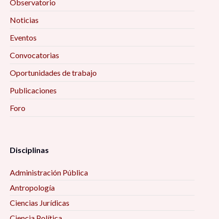
Observatorio
SENTIK: Creación de redes sociales para la
Noticias
investigación 10:00 am
Eventos
Convocatorias
Ciclo de conferencias «Educación, Actividad
Física y Salud» 10:00 am
Oportunidades de trabajo
Publicaciones
Encuentro Interinstitucional de Estudios
Foro
Etarios 10:00 am
Secularización, laicidad, y sus efectos en el
ejercicio de derechos políticos y civiles 10:00 am
Disciplinas
Administración Pública
La filosofía de las ciencias sociales 10:00 am
Antropología
Mujeres, vejez y envejecimiento desde algunas
Ciencias Jurídicas
perspectivas interdisciplinarias 10:00 am
Ciencia Política