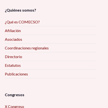
figura femenina erótica, dentro del imaginario
social 9:00 am
¿Quiénes somos?
Reflexiones de la investigación/intervención
¿Qué es COMECSO?
desde el trabajo social digital y las ciencias
Afiliación
sociales, en tiempos de pandemia 9:00 am
Asociados
Deporte, juego e infantilización de la
Coordinaciones regionales
discapacidad: diálogo desde los estudios
Directorio
Críticos 9:00 am
Estatutos
Encuadres periodísticos sobre el conflicto
Publicaciones
entre Aldama y Santa Martha, Chenalhó
Chiapas, desde el análisis de la teoría del
framing 9:30 am
Congresos
La Actividad Física Post COVID-19. Una
X Congreso
Perspectiva para el Desarrollo Local 10:00 am