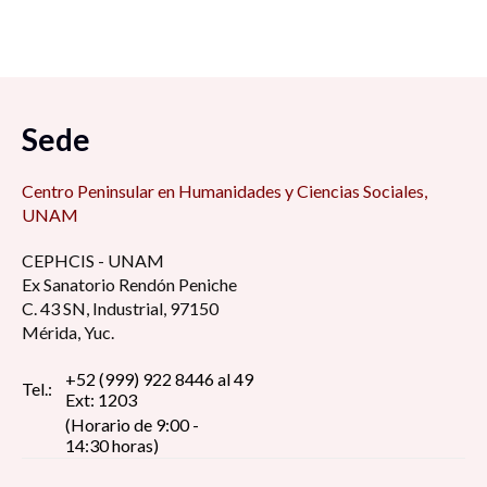
Manejo de plantas y peces a nivel familiar en
San Antonio Cárdenas, Carmen, Camp; en
tiempos difíciles 7:00 am
Sede
Foro de Modelo de administración estratégica
7:15 am
Centro Peninsular en Humanidades y Ciencias Sociales,
UNAM
Retos y desafíos de la educación de cara al
CEPHCIS - UNAM
regreso a las aulas ¿Qué hacer con la
Ex Sanatorio Rendón Peniche
virtualidad? 8:30 am
C. 43 SN, Industrial, 97150
Mérida, Yuc.
La perspectiva estudiantil universitaria en
tiempos de pandemia: reflexión y debate 8:30
+52 (999) 922 8446 al 49
Tel.:
Ext: 1203
am
(Horario de 9:00 -
14:30 horas)
Pin up girls, construcción del estereotipo de la