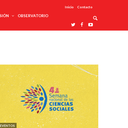
Inicio
Contacto
SIÓN
OBSERVATORIO
Asociaciones
udios
profesionales
onales
Grupos de
Reconoce
arrollo
trabajo
ar
La UDUALC
rcultural
os
A La
Redes
Universidad
cación
temáticas
De México
odología
Laboratorios
tico
En Su 475
as ciencias
Aniversario
nacionales
ales
Entidades
afines
d pública
ajo social
ismo
EVENTOS