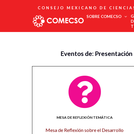
CONSEJO MEXICANO DE CIENCIA
G
SOBRE COMECSO
D
T
Afiliación
Asociados
Eventos de: Presentación 
Directorio
Estatutos
Fundadores
Publicaciones
Comité Editorial
Boletín
MESA DE REFLEXIÓN TEMÁTICA
Mesa de Reflexión sobre el Desarrollo