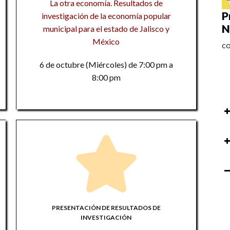
La otra economía. Resultados de
P
investigación de la economía popular
N
municipal para el estado de Jalisco y
México
C
6 de octubre (Miércoles) de 7:00 pm a
8:00 pm
P
au
so
Pr
ac
P
M
R
PRESENTACIÓN DE RESULTADOS DE
Ta
to
INVESTIGACIÓN
M