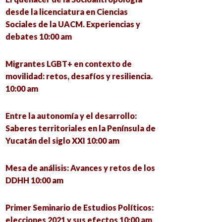
0:00 am
líticas Públicas y Problemáticas Sociales
desde la licenciatura en Ciencias
e la Comarca Lagunera 11:15 am
Sociales de la UACM. Experiencias y
 reto de la vivienda en la nueva
debates 10:00 am
ormalidad 10:00 am
os derechos de las mujeres basados en el
exo 11:30 am
Migrantes LGBT+ en contexto de
edes sociales en tiempos de pandemia
movilidad: retos, desafíos y resiliencia.
fuente de información fidedigna o
10:00 am
s secuelas del Covid-19 en el comercio en
ispersión de información? 10:00 am
acatecas 11:45 am
Entre la autonomía y el desarrollo:
l Comité Estatal AMECIP en la Ciudad de
Saberes territoriales en la Península de
altrato en personas mayores y servicios
xico presenta el libro Políticas Públicas
Yucatán del siglo XXI 10:00 am
e salud 12:00 pm
nfoque Estratégico para América Latina
0:00 am
Mesa de análisis: Avances y retos de los
vejecimiento y políticas públicas 12:00
DDHH 10:00 am
m
s pensiones: entre el diseño, la política y
 cambio social en México 10:00 am
Primer Seminario de Estudios Políticos:
mprendimiento en adultos jóvenes y
elecciones 2021 y sus efectos 10:00 am
ultos de 18 a 35 años: análisis en la capital