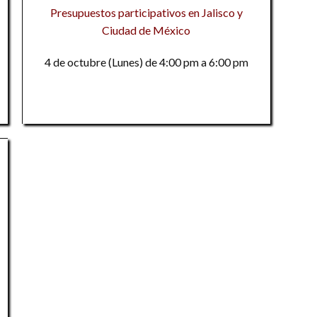
Presupuestos participativos en Jalisco y
P
Ciudad de México
U
El
la
4 de octubre (Lunes) de 4:00 pm a 6:00 pm
In
de
si
B
de
P
9
M
un
La
t
Vo
9
9
M
Co
Na
E
M
Ex