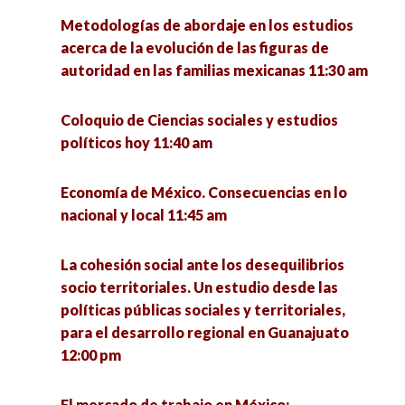
pm
Metodologías de abordaje en los estudios
Diálogos sobre familias y cárcel desde las
acerca de la evolución de las figuras de
familias Acompañar y Resistir: modelos y
Simposio sobre Métodos de Investigación:
autoridad en las familias mexicanas 11:30 am
experiencias de colectivos de familiares 12:00
experiencias y saberes 1:00 pm
pm
Coloquio de Ciencias sociales y estudios
Mesa de egresados: La formación de
políticos hoy 11:40 am
Procesos de reconstitución comunitaria. En la
investigadores en la Unidad Académica de
defensa del territorio contra el extractivismo
Ciencia Política. En memoria al Dr. Eligio Meza
Economía de México. Consecuencias en lo
en América Latina 12:00 pm
Padilla 2:00 pm
nacional y local 11:45 am
Voces de mujeres y otras señales. Abordaje
Emociones y experiencias del cuidado en el
La cohesión social ante los desequilibrios
multidisciplinario del desarrollo 12:30 pm
norte de México 3:00 pm
socio territoriales. Un estudio desde las
políticas públicas sociales y territoriales,
Efecto de las remesas en la calidad de vida de
Conversatorio Interinstitucional de Vocaciones
para el desarrollo regional en Guanajuato
los hogares de La Victoria, Pinos, Zacatecas
Científicas Sociales: retos de la investigación y
12:00 pm
2020-2021 12:30 pm
la intervención en tiempos de pandemia 3:00 pm
El mercado de trabajo en México: