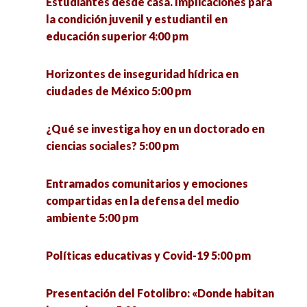
Estudiantes desde casa. Implicaciones para
la condición juvenil y estudiantil en
Pymes innovadoras y su impacto social en el
educación superior 4:00 pm
Estado de Zacatecas 6:00 pm
Horizontes de inseguridad hídrica en
La otra economía. Resultados de investigación
ciudades de México 5:00 pm
de la economía popular municipal para el
estado de Jalisco y México 7:00 pm
¿Qué se investiga hoy en un doctorado en
ciencias sociales? 5:00 pm
Entramados comunitarios y emociones
compartidas en la defensa del medio
ambiente 5:00 pm
Políticas educativas y Covid-19 5:00 pm
Presentación del Fotolibro: «Donde habitan