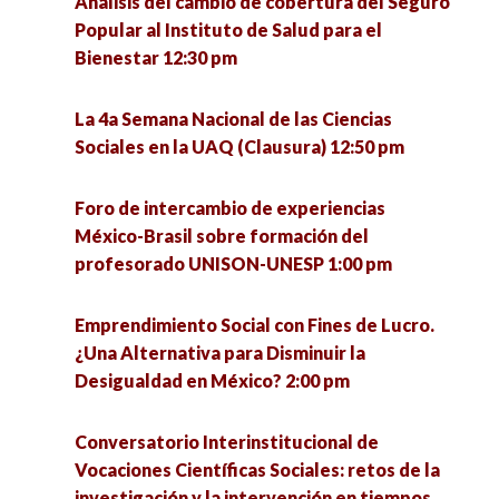
Análisis del cambio de cobertura del Seguro
El quehacer de la Socioantropología desde la
Conversatorio Interinstitucional de Vocaciones
Popular al Instituto de Salud para el
licenciatura en Ciencias Sociales de la UACM.
Científicas Sociales: retos de la investigación y
Bienestar 12:30 pm
Experiencias y debates 4:00 pm
la intervención en tiempos de pandemia 3:00 pm
La 4a Semana Nacional de las Ciencias
Conversatorio en torno a las experiencias de
Metodología cualitativa, grupo de trabajo
Sociales en la UAQ (Clausura) 12:50 pm
defensa de la vida de la Comunidad Ecológica
colaborativo para la mejora de la gestión e
Jardines de la Mintsita 5:00 pm
innovación educativa 3:00 pm
Foro de intercambio de experiencias
México-Brasil sobre formación del
Análisis de la implementación del acuerdo del
La media naranja: el mito del amor como
profesorado UNISON-UNESP 1:00 pm
tercer país seguro en Guatemala 5:00 pm
completud 4:00 pm
Emprendimiento Social con Fines de Lucro.
La resiliencia como eje para enfrentar el futuro
Migración en tiempos del COVID-19 4:00 pm
¿Una Alternativa para Disminuir la
desde las personas mayores (1) 5:00 pm
Desigualdad en México? 2:00 pm
Un acercamiento básico a la perspectiva de
Ética, política y argumentación 5:00 pm
género: ¿Por qué es una cuestión de interés
Conversatorio Interinstitucional de
común? 4:00 pm
Vocaciones Científicas Sociales: retos de la
Gobernanza de la migración en tiempos de
investigación y la intervención en tiempos