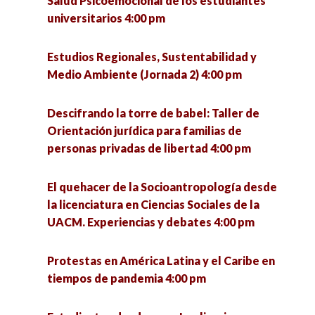
Salud Psicoemocional de los estudiantes
universitarios 4:00 pm
¿Qué se investiga hoy en un doctorado en
Zacatecas y Coronavirus: Análisis de escenarios
ciencias sociales? 5:00 pm
y paradigmas educativos. 5:00 pm
Estudios Regionales, Sustentabilidad y
Medio Ambiente (Jornada 2) 4:00 pm
Seminario «La utopía política» (1a sesión) 6:00
Intervención de trabajadoras sociales a partir
pm
del modelo de reinserción social en el CERESO
Descifrando la torre de babel: Taller de
Hermosillo I 5:00 pm
Orientación jurídica para familias de
VII Jornadas de Políticas Públicas ante los
personas privadas de libertad 4:00 pm
desafíos urbanos. Riesgos, cultura y
Revisión del sistema de salud en México, una
participación para el desarrollo sostenible 6:00
retrospectiva desde México prehispánico
El quehacer de la Socioantropología desde
pm
perspectiva hasta la 4T. 5:00 pm
la licenciatura en Ciencias Sociales de la
UACM. Experiencias y debates 4:00 pm
¿Qué se investiga hoy en un doctorado en
ciencias sociales? 5:00 pm
Protestas en América Latina y el Caribe en
tiempos de pandemia 4:00 pm
Presentación del libro «Los ríos de Morelia, ejes
articuladores de la ciudad 5:30 pm