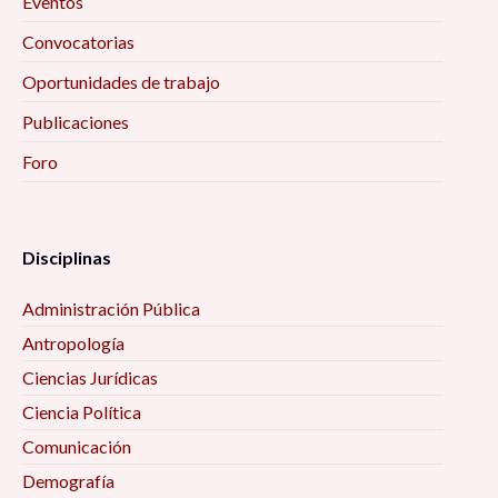
Eventos
Convocatorias
Ciclo de conferencias «Educación, Actividad
Física y Salud» 10:00 am
Oportunidades de trabajo
Publicaciones
Encuentro Interinstitucional de Estudios
Foro
Etarios 10:00 am
Secularización, laicidad, y sus efectos en el
ejercicio de derechos políticos y civiles 10:00 am
Disciplinas
Administración Pública
La filosofía de las ciencias sociales 10:00 am
Antropología
Mujeres, vejez y envejecimiento desde algunas
Ciencias Jurídicas
perspectivas interdisciplinarias 10:00 am
Ciencia Política
Comunicación
Procesos de Inclusión-Marginación en la Era
Demografía
Digital 10:00 am