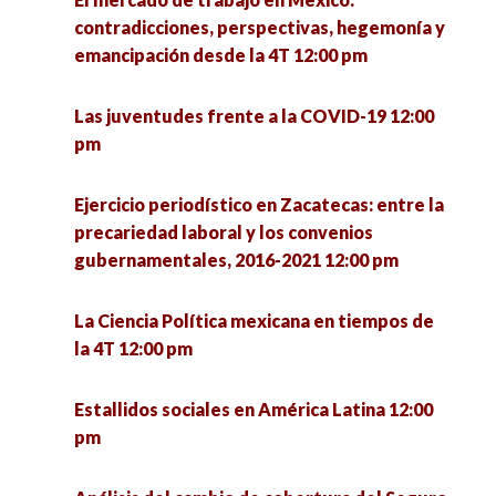
Foro de intercambio de experiencias México-
Frontera Norte: ¿Hacia dónde va la Sociología?
contradicciones, perspectivas, hegemonía y
Brasil sobre formación del profesorado
4:00 pm
emancipación desde la 4T 12:00 pm
UNISON-UNESP 1:00 pm
Las hijas del terror: poesía y performance sobre
Las juventudes frente a la COVID-19 12:00
Rebuilding the economy: Economic policies for
conflicto armado 4:00 pm
pm
recovery and development 1:00 pm
Hospital Pyme. Plataforma de asesoría
Ejercicio periodístico en Zacatecas: entre la
Encuentro de investigadoras en formación:
empresarial 4:00 pm
precariedad laboral y los convenios
retos de la profesión desde lo local 1:00 pm
gubernamentales, 2016-2021 12:00 pm
La política: estructura y proceso 4:00 pm
Valores postmateriales en la democracia
La Ciencia Política mexicana en tiempos de
estadounidense tras la elección presidencial de
la 4T 12:00 pm
Repensar la inclusión desde los estudios
2020 1:30 pm
críticos en discapacidad 4:00 pm
Estallidos sociales en América Latina 12:00
Encuentro de investigadoras en formación UPN
pm
Jóvenes y participación política 4:00 pm
– ENAH (MÉXICO) 1:30 pm