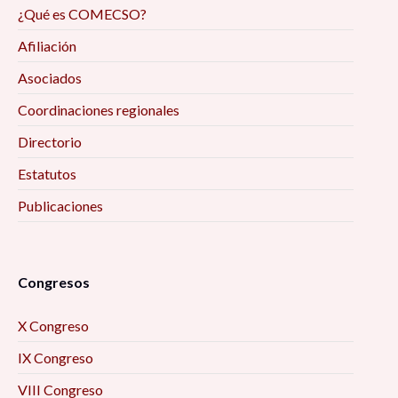
Reflexiones de la investigación/intervención
¿Qué es COMECSO?
desde el trabajo social digital y las ciencias
Afiliación
sociales, en tiempos de pandemia 9:00 am
Asociados
Deporte, juego e infantilización de la
Coordinaciones regionales
discapacidad: diálogo desde los estudios
Directorio
Críticos 9:00 am
Estatutos
Encuadres periodísticos sobre el conflicto
Publicaciones
entre Aldama y Santa Martha, Chenalhó
Chiapas, desde el análisis de la teoría del
framing 9:30 am
Congresos
La Actividad Física Post COVID-19. Una
X Congreso
Perspectiva para el Desarrollo Local 10:00 am
IX Congreso
Formación académica y mercado laboral: la
VIII Congreso