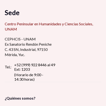
tiempos difíciles 7:00 am
Sede
Foro de Modelo de administración estratégica
7:15 am
Centro Peninsular en Humanidades y Ciencias Sociales,
UNAM
Retos y desafíos de la educación de cara al
CEPHCIS - UNAM
regreso a las aulas ¿Qué hacer con la
Ex Sanatorio Rendón Peniche
virtualidad? 8:30 am
C. 43 SN, Industrial, 97150
Mérida, Yuc.
La perspectiva estudiantil universitaria en
tiempos de pandemia: reflexión y debate 8:30
+52 (999) 922 8446 al 49
Tel.:
Ext: 1203
am
(Horario de 9:00 -
14:30 horas)
Pin up girls, construcción del estereotipo de la
figura femenina erótica, dentro del imaginario
social 9:00 am
¿Quiénes somos?