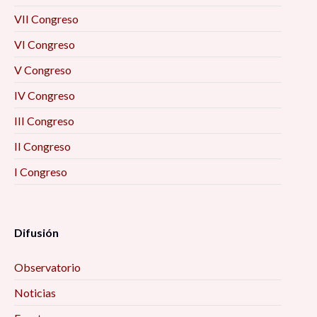
visión de los egresados 10:00 am
VII Congreso
La resiliencia como eje enfrentar el futuro
VI Congreso
desde las personas mayores (2) 10:00 am
V Congreso
IV Congreso
Prevención situacional del delito 10:00 am
III Congreso
Imaginarios. Ese lugar inexistente donde todo
II Congreso
puede ser 10:00 am
I Congreso
Las otras pandemias 10:00 am
Difusión
Metamorfosis: Familia, emociones y pandemia
(estudios de caso) 10:00 am
Observatorio
SENTIK: Creación de redes sociales para la
Noticias
investigación 10:00 am