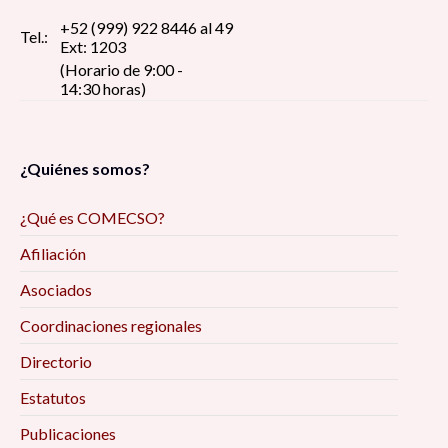
tiempos de pandemia: reflexión y debate 8:30
+52 (999) 922 8446 al 49
Tel.:
Ext: 1203
am
(Horario de 9:00 -
14:30 horas)
Pin up girls, construcción del estereotipo de la
figura femenina erótica, dentro del imaginario
social 9:00 am
¿Quiénes somos?
Reflexiones de la investigación/intervención
¿Qué es COMECSO?
desde el trabajo social digital y las ciencias
Afiliación
sociales, en tiempos de pandemia 9:00 am
Asociados
Deporte, juego e infantilización de la
Coordinaciones regionales
discapacidad: diálogo desde los estudios
Directorio
Críticos 9:00 am
Estatutos
Encuadres periodísticos sobre el conflicto
Publicaciones
entre Aldama y Santa Martha, Chenalhó