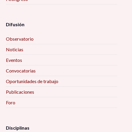
Las otras pandemias 10:00 am
Difusión
Metamorfosis: Familia, emociones y pandemia
(estudios de caso) 10:00 am
Observatorio
SENTIK: Creación de redes sociales para la
Noticias
investigación 10:00 am
Eventos
Convocatorias
Ciclo de conferencias «Educación, Actividad
Física y Salud» 10:00 am
Oportunidades de trabajo
Publicaciones
Encuentro Interinstitucional de Estudios
Foro
Etarios 10:00 am
Secularización, laicidad, y sus efectos en el
ejercicio de derechos políticos y civiles 10:00 am
Disciplinas