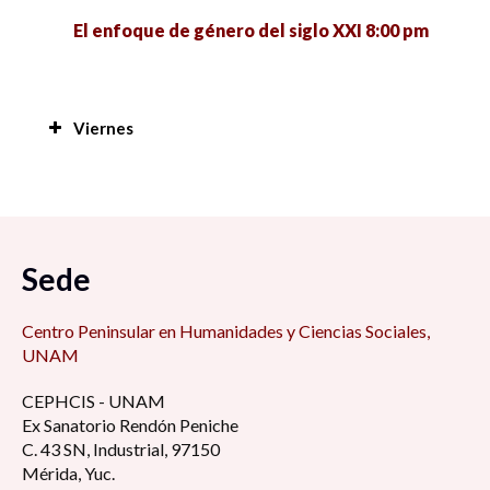
El enfoque de género del siglo XXI 8:00 pm
Viernes
Manejo de plantas y peces a nivel familiar en
San Antonio Cárdenas, Carmen, Camp; en
tiempos difíciles 7:00 am
Sede
Foro de Modelo de administración estratégica
7:15 am
Centro Peninsular en Humanidades y Ciencias Sociales,
UNAM
Retos y desafíos de la educación de cara al
CEPHCIS - UNAM
regreso a las aulas ¿Qué hacer con la
Ex Sanatorio Rendón Peniche
virtualidad? 8:30 am
C. 43 SN, Industrial, 97150
Mérida, Yuc.
La perspectiva estudiantil universitaria en