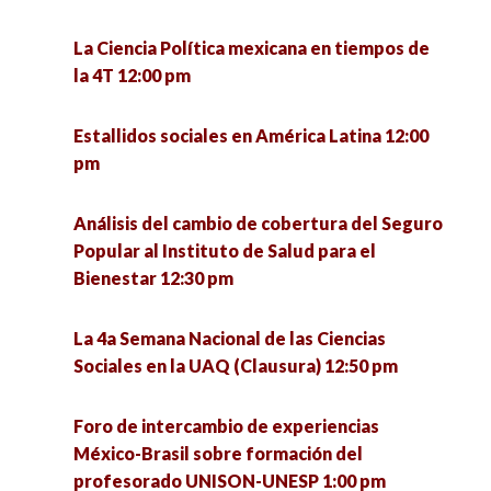
La política: estructura y proceso 4:00 pm
Valores postmateriales en la democracia
La Ciencia Política mexicana en tiempos de
estadounidense tras la elección presidencial de
la 4T 12:00 pm
Repensar la inclusión desde los estudios
2020 1:30 pm
críticos en discapacidad 4:00 pm
Estallidos sociales en América Latina 12:00
Encuentro de investigadoras en formación UPN
pm
Jóvenes y participación política 4:00 pm
– ENAH (MÉXICO) 1:30 pm
Análisis del cambio de cobertura del Seguro
El quehacer de la Socioantropología desde la
Conversatorio Interinstitucional de Vocaciones
Popular al Instituto de Salud para el
licenciatura en Ciencias Sociales de la UACM.
Científicas Sociales: retos de la investigación y
Bienestar 12:30 pm
Experiencias y debates 4:00 pm
la intervención en tiempos de pandemia 3:00 pm
La 4a Semana Nacional de las Ciencias
Conversatorio en torno a las experiencias de
Metodología cualitativa, grupo de trabajo
Sociales en la UAQ (Clausura) 12:50 pm
defensa de la vida de la Comunidad Ecológica
colaborativo para la mejora de la gestión e
Jardines de la Mintsita 5:00 pm
innovación educativa 3:00 pm
Foro de intercambio de experiencias
México-Brasil sobre formación del
Análisis de la implementación del acuerdo del
La media naranja: el mito del amor como
profesorado UNISON-UNESP 1:00 pm
tercer país seguro en Guatemala 5:00 pm