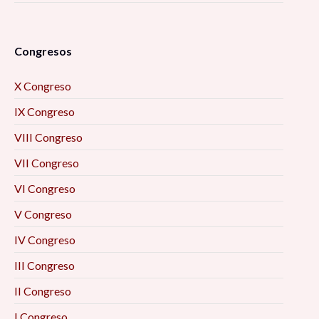
Chiapas, desde el análisis de la teoría del
framing 9:30 am
Congresos
La Actividad Física Post COVID-19. Una
X Congreso
Perspectiva para el Desarrollo Local 10:00 am
IX Congreso
Formación académica y mercado laboral: la
VIII Congreso
visión de los egresados 10:00 am
VII Congreso
La resiliencia como eje enfrentar el futuro
VI Congreso
desde las personas mayores (2) 10:00 am
V Congreso
IV Congreso
Prevención situacional del delito 10:00 am
III Congreso
Imaginarios. Ese lugar inexistente donde todo
II Congreso
puede ser 10:00 am
I Congreso