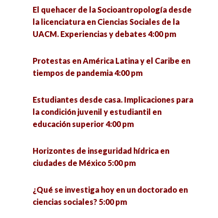
participación para el desarrollo sostenible 6:00
retrospectiva desde México prehispánico
El quehacer de la Socioantropología desde
pm
perspectiva hasta la 4T. 5:00 pm
la licenciatura en Ciencias Sociales de la
UACM. Experiencias y debates 4:00 pm
¿Qué se investiga hoy en un doctorado en
ciencias sociales? 5:00 pm
Protestas en América Latina y el Caribe en
tiempos de pandemia 4:00 pm
Presentación del libro «Los ríos de Morelia, ejes
articuladores de la ciudad 5:30 pm
Estudiantes desde casa. Implicaciones para
la condición juvenil y estudiantil en
Pymes innovadoras y su impacto social en el
educación superior 4:00 pm
Estado de Zacatecas 6:00 pm
Horizontes de inseguridad hídrica en
La otra economía. Resultados de investigación
ciudades de México 5:00 pm
de la economía popular municipal para el
estado de Jalisco y México 7:00 pm
¿Qué se investiga hoy en un doctorado en
ciencias sociales? 5:00 pm