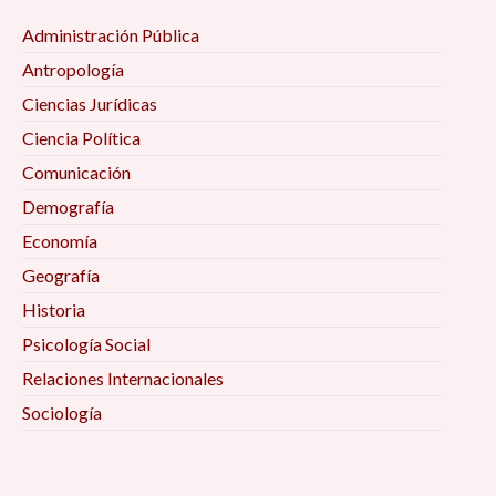
Administración Pública
La filosofía de las ciencias sociales 10:00 am
Antropología
Mujeres, vejez y envejecimiento desde algunas
Ciencias Jurídicas
perspectivas interdisciplinarias 10:00 am
Ciencia Política
Comunicación
Procesos de Inclusión-Marginación en la Era
Demografía
Digital 10:00 am
Economía
Geografía
Desafíos teórico-metodológicos para el
estudio de los movimientos sociales, la política
Historia
contenciosa y la protesta en tiempos de
Psicología Social
pandemia 10:00 am
Relaciones Internacionales
Sociología
Artes y espacio público post- COVID-19 10:15
am