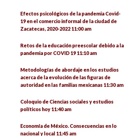
México y su relación con los jóvenes 12:00 pm
Doctorado en México 7:00 pm
social 12:30 pm
Efectos psicológicos de la pandemia Covid-
La Sociología y las Ciencias sociales ante sus
Factores socioambientales que determinan las
19 en el comercio informal de la ciudad de
desafíos hoy 12:00 pm
conductas de violencia y delictivas en las
Zacatecas, 2020-2022 11:00 am
viviendas multifamiliares de la colonia
Desigualdad multidimensional en el acceso a la
Gavilanes del municipio de Guadalupe 12:30 pm
Retos de la educación preescolar debido a la
justicia en el Estado de Zacatecas (2011–2021)
pandemia por COVID 19 11:10 am
12:00 pm
Sustentabilidad en tiempos de pandemia 1:00
pm
Metodologías de abordaje en los estudios
Diálogos sobre familias y cárcel desde las
acerca de la evolución de las figuras de
familias Acompañar y Resistir: modelos y
Simposio sobre Métodos de Investigación:
autoridad en las familias mexicanas 11:30 am
experiencias de colectivos de familiares 12:00
experiencias y saberes 1:00 pm
pm
Coloquio de Ciencias sociales y estudios
Mesa de egresados: La formación de
políticos hoy 11:40 am
Procesos de reconstitución comunitaria. En la
investigadores en la Unidad Académica de
defensa del territorio contra el extractivismo
Ciencia Política. En memoria al Dr. Eligio Meza
Economía de México. Consecuencias en lo
en América Latina 12:00 pm
Padilla 2:00 pm
nacional y local 11:45 am