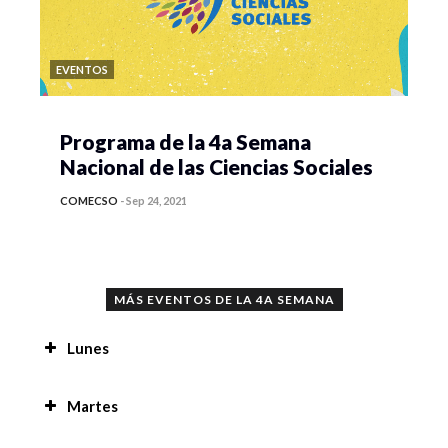
EVENTOS
Programa de la 4a Semana
Nacional de las Ciencias Sociales
COMECSO
-
Sep 24, 2021
MÁS EVENTOS DE LA 4A SEMANA
Lunes
Proyecto multimodal, recuperación audiovisual
Martes
desde una etnografia digital del sonido, la
imagen e historias desde sus actores de oficios
Prácticas de residencia en la región de San