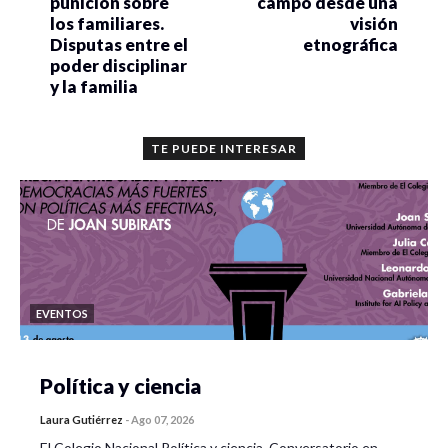
punición sobre
campo desde una
los familiares.
visión
Disputas entre el
etnográfica
poder disciplinar
y la familia
TE PUEDE INTERESAR
EVENTOS
Política y ciencia
Laura Gutiérrez
-
Ago 07, 2026
El Colegio Nacional Política y ciencia. Conversatorio en