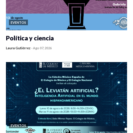
EVENTOS
Política y ciencia
Laura Gutiérrez
-
Ago 07, 2026
0 veces compartido
276 vistas
EVENTOS