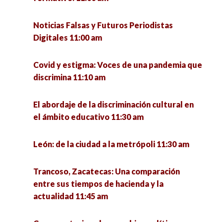
La sustentabilidad en turismo como un Wicked
Huertos familiares. Avance para la soberanía
Noticias Falsas y Futuros Periodistas
Problem 6:00 pm
alimentaria. 12:00 pm
Digitales 11:00 am
Elecciones Presidenciales en América Latina
Ser mujer, ser indígena…sanadoras de cuerpo y
Covid y estigma: Voces de una pandemia que
2018-2019 6:00 pm
espíritu 12:00 pm
discrimina 11:10 am
La Universidad pública y la educación 4.0 retos y
Dinámicas urbanas y nuevas desigualdades
El abordaje de la discriminación cultural en
perspectivas críticas 6:30 pm
12:30 pm
el ámbito educativo 11:30 am
Condiciones de empleo de los Egresados de
Diseño, creatividad e innovación con impacto
León: de la ciudad a la metrópoli 11:30 am
Doctorado en México 7:00 pm
social 12:30 pm
Trancoso, Zacatecas: Una comparación
Factores socioambientales que determinan las
entre sus tiempos de hacienda y la
conductas de violencia y delictivas en las
actualidad 11:45 am
viviendas multifamiliares de la colonia
Gavilanes del municipio de Guadalupe 12:30 pm