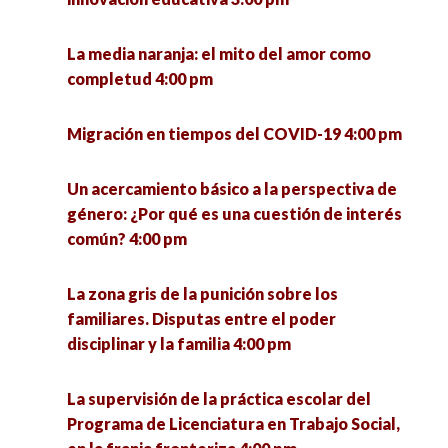
Gobernanza de la migración en tiempos de
pandemia 5:00 pm
La media naranja: el mito del amor como
completud 4:00 pm
Presentación del número 64 de la Revista
Reflexiones Marginales 5:00 pm
Migración en tiempos del COVID-19 4:00 pm
Experiencias docentes y políticas educativas en
Un acercamiento básico a la perspectiva de
el contexto de la pandemia 5:00 pm
género: ¿Por qué es una cuestión de interés
común? 4:00 pm
La resiliencia de la democracia en las olas de
autocratización 5:00 pm
La zona gris de la punición sobre los
familiares. Disputas entre el poder
Desafíos y oportunidades para integrar la
disciplinar y la familia 4:00 pm
igualdad de género en las políticas públicas en
México 5:00 pm
La supervisión de la práctica escolar del
Programa de Licenciatura en Trabajo Social,
Educación ambiental crítica. Una mirada desde