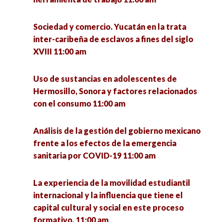
El derecho a la Inclusión Educativa de las y los
estudiantes neurodivergentes en las
Plataforma Economía de Jalisco: una estrategia
Instituciones de Educación Superior. 5:00 pm
Sociedad y comercio. Yucatán en la trata
emergente de transferencia de conocimiento
inter-caribeña de esclavos a fines del siglo
ante la pandemia del COVID-19 en Jalisco 11:00
XVIII 11:00 am
am
La perspectiva de género. Relevancia y
necesidad de una nueva visión en nuestra
universidad 5:00 pm
Uso de sustancias en adolescentes de
Violencia contra la mujer por cuestiones de
Hermosillo, Sonora y factores relacionados
género, visibilizando lo invisible 11:30 am
con el consumo 11:00 am
¿Qué se investiga hoy en un doctorado en
ciencias sociales? 5:00 pm
Problemas de ciberacoso en jóvenes a raíz de la
Análisis de la gestión del gobierno mexicano
pandemia Covid-19 11:45 am
frente a los efectos de la emergencia
Remembranza de la vida y obra del Dr. Eligio
sanitaria por COVID-19 11:00 am
Meza Padilla 5:15 pm
La reforma educativa neoliberal en México.
2012-2021 12:00 pm
La experiencia de la movilidad estudiantil
La dimensión ambiental en los posgrados de
internacional y la influencia que tiene el
educación pertenecientes al PNPC (CONACYT)
Economía política de las tendencias rupturistas
capital cultural y social en este proceso
5:30 pm
en América Latina 12:00 pm
formativo. 11:00 am