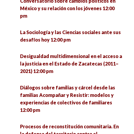
Conversatorio sobre cambios políticos en
México y su relación con los jóvenes 12:00
Sustentabilidad en tiempos de pandemia 1:00
pm
pm
La Sociología y las Ciencias sociales ante sus
Simposio sobre Métodos de Investigación:
desafíos hoy 12:00 pm
experiencias y saberes 1:00 pm
Desigualdad multidimensional en el acceso a
Mesa de egresados: La formación de
la justicia en el Estado de Zacatecas (2011–
investigadores en la Unidad Académica de
2021) 12:00 pm
Ciencia Política. En memoria al Dr. Eligio Meza
Padilla 2:00 pm
Diálogos sobre familias y cárcel desde las
familias Acompañar y Resistir: modelos y
Emociones y experiencias del cuidado en el
experiencias de colectivos de familiares
norte de México 3:00 pm
12:00 pm
Conversatorio Interinstitucional de Vocaciones
Procesos de reconstitución comunitaria. En
Científicas Sociales: retos de la investigación y
la defensa del territorio contra el