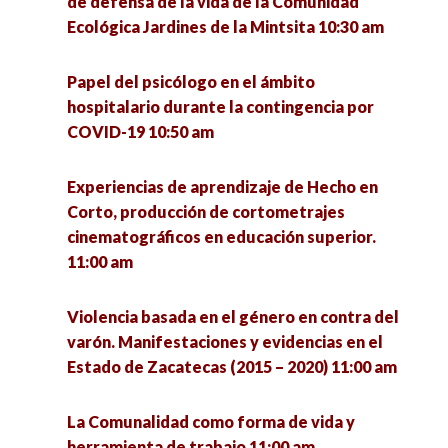
de defensa de la vida de la Comunidad
Presupuestos participativos en Jalisco y Ciudad
Ecológica Jardines de la Mintsita 10:30 am
Cuidado de la salud mental en tiempos de
de México 4:00 pm
incertidumbre 11:00 am
Papel del psicólogo en el ámbito
La política: estructura y proceso 4:00 pm
hospitalario durante la contingencia por
Importancia del acompañamiento en la salud
COVID-19 10:50 am
mental en el contexto universitario. Experiencia
del Centro de Atención Psicológica SURE 11:00
Conversatorio en torno a las experiencias de
am
defensa de la vida de la Comunidad Ecológica
Experiencias de aprendizaje de Hecho en
Jardines de la Mintsita 4:30 pm
Corto, producción de cortometrajes
cinematográficos en educación superior.
Liderazgo 360°, un Liderazgo sin Cargo 11:00 am
11:00 am
Repercusiones en el Marco Normativo y la
institucionalidad durante la pandemia de
Técnicas y procesos metodológicos para la
COVID-19 5:00 pm
Violencia basada en el género en contra del
implementación y evaluación de la intervención
varón. Manifestaciones y evidencias en el
social 11:00 am
Estado de Zacatecas (2015 – 2020) 11:00 am
Feminismos socioambientales perspectivas y
debates 5:00 pm
Homenaje póstumo al Dr. Rogelio Marcial 11:00
La Comunalidad como forma de vida y
am
herramienta de trabajo 11:00 am