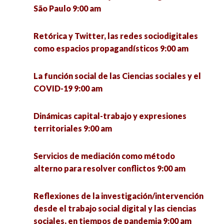
São Paulo 9:00 am
Regionales, Sustentabilidad y Medio Ambiente”.
Jornada 1 9:00 am
Exigencias de la educación virtual durante la
pandemia: internet, dispositivos electrónicos y
Retórica y Twitter, las redes sociodigitales
cámara encendida 9:00 am
como espacios propagandísticos 9:00 am
Reflexiones de la investigación/intervención
desde el trabajo social digital y las ciencias
sociales, en tiempos de pandemia 9:00 am
La enseñanza y el aprendizaje en entornos
La función social de las Ciencias sociales y el
virtuales causados por la pandemia. Aporte
COVID-19 9:00 am
multidisciplinario 10:00 am
Introducción a la Integración Transdisciplinar
9:00 am
Dinámicas capital-trabajo y expresiones
Feminismos y Masculinidades: Juntxs pero no
territoriales 9:00 am
revueltxs 10:00 am
Miradas de Género desde el Norte (I y II) 9:00
am
Servicios de mediación como método
COVID-19 y las restricciones en el cruce de la
alterno para resolver conflictos 9:00 am
frontera: Saldos económicos y sociales en las
Servicios de mediación como método alterno
ciudades fronterizas. 10:00 am
para resolver conflictos 9:00 am
Reflexiones de la investigación/intervención
desde el trabajo social digital y las ciencias
El quehacer de la Socioantropología desde la
sociales, en tiempos de pandemia 9:00 am
Transformaciones sociales y dinámicas