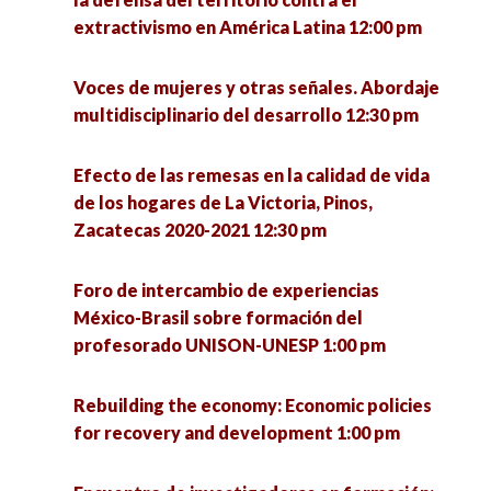
la intervención en tiempos de pandemia 3:00 pm
extractivismo en América Latina 12:00 pm
Frontera Norte: ¿Hacia dónde va la Sociología?
Voces de mujeres y otras señales. Abordaje
4:00 pm
multidisciplinario del desarrollo 12:30 pm
Las hijas del terror: poesía y performance sobre
Efecto de las remesas en la calidad de vida
conflicto armado 4:00 pm
de los hogares de La Victoria, Pinos,
Zacatecas 2020-2021 12:30 pm
Hospital Pyme. Plataforma de asesoría
empresarial 4:00 pm
Foro de intercambio de experiencias
México-Brasil sobre formación del
La política: estructura y proceso 4:00 pm
profesorado UNISON-UNESP 1:00 pm
Repensar la inclusión desde los estudios
Rebuilding the economy: Economic policies
críticos en discapacidad 4:00 pm
for recovery and development 1:00 pm
Jóvenes y participación política 4:00 pm