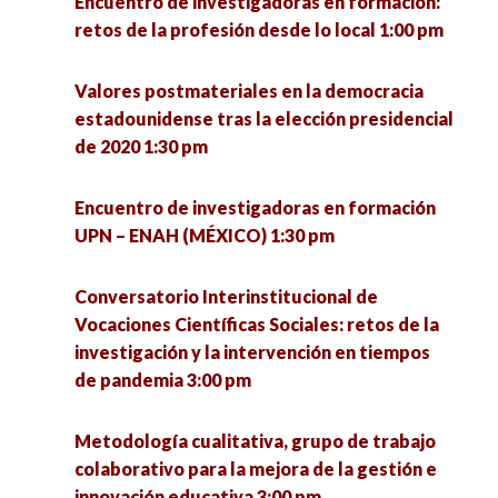
Encuentro de investigadoras en formación:
retos de la profesión desde lo local 1:00 pm
El quehacer de la Socioantropología desde la
licenciatura en Ciencias Sociales de la UACM.
Valores postmateriales en la democracia
Experiencias y debates 4:00 pm
estadounidense tras la elección presidencial
de 2020 1:30 pm
Conversatorio en torno a las experiencias de
defensa de la vida de la Comunidad Ecológica
Encuentro de investigadoras en formación
Jardines de la Mintsita 5:00 pm
UPN – ENAH (MÉXICO) 1:30 pm
Análisis de la implementación del acuerdo del
Conversatorio Interinstitucional de
tercer país seguro en Guatemala 5:00 pm
Vocaciones Científicas Sociales: retos de la
investigación y la intervención en tiempos
La resiliencia como eje para enfrentar el futuro
de pandemia 3:00 pm
desde las personas mayores (1) 5:00 pm
Metodología cualitativa, grupo de trabajo
Ética, política y argumentación 5:00 pm
colaborativo para la mejora de la gestión e
innovación educativa 3:00 pm