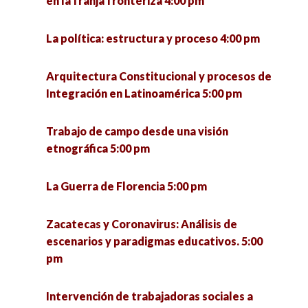
en la franja fronteriza 4:00 pm
la educación popular 5:00 pm
La política: estructura y proceso 4:00 pm
¿Qué se investiga hoy en un doctorado en
ciencias sociales? 5:00 pm
Arquitectura Constitucional y procesos de
Integración en Latinoamérica 5:00 pm
Seminario «La utopía política» (1a sesión) 6:00
pm
Trabajo de campo desde una visión
etnográfica 5:00 pm
VII Jornadas de Políticas Públicas ante los
desafíos urbanos. Riesgos, cultura y
La Guerra de Florencia 5:00 pm
participación para el desarrollo sostenible 6:00
pm
Zacatecas y Coronavirus: Análisis de
escenarios y paradigmas educativos. 5:00
pm
Intervención de trabajadoras sociales a