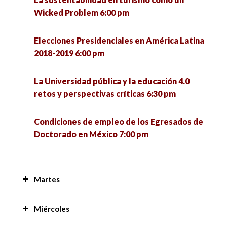
Wicked Problem 6:00 pm
Elecciones Presidenciales en América Latina
2018-2019 6:00 pm
La Universidad pública y la educación 4.0
retos y perspectivas críticas 6:30 pm
Condiciones de empleo de los Egresados de
Doctorado en México 7:00 pm
Martes
Prácticas de residencia en la región de San
Miércoles
Pedro 8:00 am