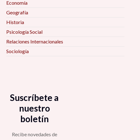
Economía
Habitabilidad en el Espacio Público 6:00 pm
Geografía
Historia
Marketing a distancia ¿Moda o necesidad? 6:00
Psicología Social
pm
Relaciones Internacionales
Sociología
Para empezar a negarlo todo: Siete notas
contra el progreso 6:30 pm
El oficio de investigador. Reflexiones y
experiencias metodológicas en la investigación
social y política 7:00 pm
Suscríbete a
nuestro
La composición de una región caracterizada por
boletín
la violencia: Chimalhuacán, Estado de México
7:00 pm
Recibe novedades de