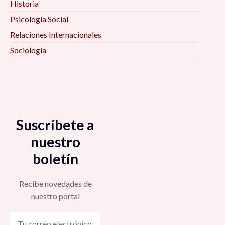
Historia
Marketing a distancia ¿Moda o necesidad? 6:00
Psicología Social
pm
Relaciones Internacionales
Sociología
Para empezar a negarlo todo: Siete notas
contra el progreso 6:30 pm
El oficio de investigador. Reflexiones y
experiencias metodológicas en la investigación
social y política 7:00 pm
Suscríbete a
nuestro
La composición de una región caracterizada por
boletín
la violencia: Chimalhuacán, Estado de México
7:00 pm
Recibe novedades de
nuestro portal
El enfoque de género del siglo XXI 8:00 pm