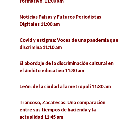
formativo. 11:00 am
La sustentabilidad en turismo como un Wicked
Huertos familiares. Avance para la soberanía
Noticias Falsas y Futuros Periodistas
Problem 6:00 pm
alimentaria. 12:00 pm
Digitales 11:00 am
Elecciones Presidenciales en América Latina
Ser mujer, ser indígena…sanadoras de cuerpo y
Covid y estigma: Voces de una pandemia que
2018-2019 6:00 pm
espíritu 12:00 pm
discrimina 11:10 am
La Universidad pública y la educación 4.0 retos y
Dinámicas urbanas y nuevas desigualdades
El abordaje de la discriminación cultural en
perspectivas críticas 6:30 pm
12:30 pm
el ámbito educativo 11:30 am
Condiciones de empleo de los Egresados de
Diseño, creatividad e innovación con impacto
León: de la ciudad a la metrópoli 11:30 am
Doctorado en México 7:00 pm
social 12:30 pm
Trancoso, Zacatecas: Una comparación
Factores socioambientales que determinan las
entre sus tiempos de hacienda y la
conductas de violencia y delictivas en las
actualidad 11:45 am
viviendas multifamiliares de la colonia
Gavilanes del municipio de Guadalupe 12:30 pm