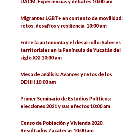
Políticas Públicas y Problemáticas Sociales de la
UACM. Experiencias y debates 10:00 am
tiempos de pandemia: reflexión y debate 10:00
Comarca Lagunera 11:15 am
am
Migrantes LGBT+ en contexto de movilidad:
Los derechos de las mujeres basados en el sexo
retos, desafíos y resiliencia. 10:00 am
El reto de la vivienda en la nueva normalidad
11:30 am
10:00 am
Entre la autonomía y el desarrollo: Saberes
Las secuelas del Covid-19 en el comercio en
territoriales en la Península de Yucatán del
Redes sociales en tiempos de pandemia
Zacatecas 11:45 am
siglo XXI 10:00 am
¿fuente de información fidedigna o dispersión
de información? 10:00 am
Maltrato en personas mayores y servicios de
Mesa de análisis: Avances y retos de los
salud 12:00 pm
DDHH 10:00 am
El Comité Estatal AMECIP en la Ciudad de
México presenta el libro Políticas Públicas
Envejecimiento y políticas públicas 12:00 pm
Primer Seminario de Estudios Políticos:
Enfoque Estratégico para América Latina 10:00
elecciones 2021 y sus efectos 10:00 am
am
Emprendimiento en adultos jóvenes y adultos
de 18 a 35 años: análisis en la capital del estado
Censo de Población y Vivienda 2020,
Las pensiones: entre el diseño, la política y el
de Zacatecas 12:00 pm
Resultados Zacatecas 10:00 am
cambio social en México 10:00 am