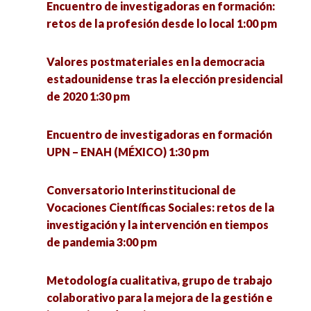
Encuentro de investigadoras en formación:
retos de la profesión desde lo local 1:00 pm
El quehacer de la Socioantropología desde la
licenciatura en Ciencias Sociales de la UACM.
Valores postmateriales en la democracia
Experiencias y debates 4:00 pm
estadounidense tras la elección presidencial
de 2020 1:30 pm
Conversatorio en torno a las experiencias de
defensa de la vida de la Comunidad Ecológica
Encuentro de investigadoras en formación
Jardines de la Mintsita 5:00 pm
UPN – ENAH (MÉXICO) 1:30 pm
Análisis de la implementación del acuerdo del
Conversatorio Interinstitucional de
tercer país seguro en Guatemala 5:00 pm
Vocaciones Científicas Sociales: retos de la
investigación y la intervención en tiempos
La resiliencia como eje para enfrentar el futuro
de pandemia 3:00 pm
desde las personas mayores (1) 5:00 pm
Metodología cualitativa, grupo de trabajo
Ética, política y argumentación 5:00 pm
colaborativo para la mejora de la gestión e