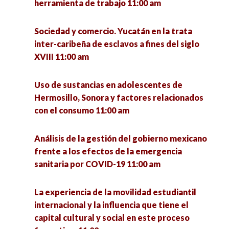
herramienta de trabajo 11:00 am
El derecho a la Inclusión Educativa de las y los
estudiantes neurodivergentes en las
Plataforma Economía de Jalisco: una estrategia
Instituciones de Educación Superior. 5:00 pm
Sociedad y comercio. Yucatán en la trata
emergente de transferencia de conocimiento
inter-caribeña de esclavos a fines del siglo
ante la pandemia del COVID-19 en Jalisco 11:00
XVIII 11:00 am
am
La perspectiva de género. Relevancia y
necesidad de una nueva visión en nuestra
universidad 5:00 pm
Uso de sustancias en adolescentes de
Violencia contra la mujer por cuestiones de
Hermosillo, Sonora y factores relacionados
género, visibilizando lo invisible 11:30 am
con el consumo 11:00 am
¿Qué se investiga hoy en un doctorado en
ciencias sociales? 5:00 pm
Problemas de ciberacoso en jóvenes a raíz de la
Análisis de la gestión del gobierno mexicano
pandemia Covid-19 11:45 am
frente a los efectos de la emergencia
Remembranza de la vida y obra del Dr. Eligio
sanitaria por COVID-19 11:00 am
Meza Padilla 5:15 pm
La reforma educativa neoliberal en México.
2012-2021 12:00 pm
La experiencia de la movilidad estudiantil
La dimensión ambiental en los posgrados de
internacional y la influencia que tiene el
educación pertenecientes al PNPC (CONACYT)
Economía política de las tendencias rupturistas
capital cultural y social en este proceso
5:30 pm
en América Latina 12:00 pm