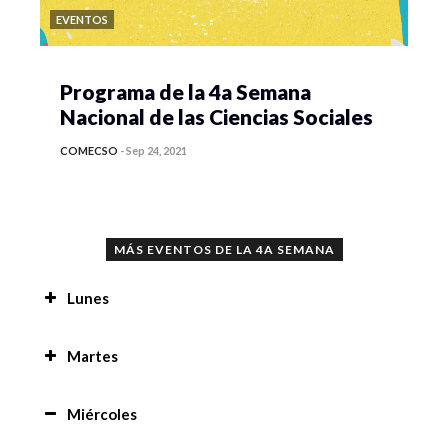
EVENTOS
Programa de la 4a Semana
Nacional de las Ciencias Sociales
COMECSO
-
Sep 24, 2021
MÁS EVENTOS DE LA 4A SEMANA
Lunes
Proyecto multimodal, recuperación audiovisual
Martes
desde una etnografia digital del sonido, la
imagen e historias desde sus actores de oficios
Prácticas de residencia en la región de San
en Coyoacán, Cd. De México. 8:00 am
Miércoles
Pedro 8:00 am