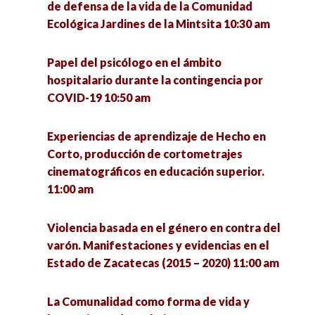
de defensa de la vida de la Comunidad
Presupuestos participativos en Jalisco y Ciudad
Ecológica Jardines de la Mintsita 10:30 am
Cuidado de la salud mental en tiempos de
de México 4:00 pm
incertidumbre 11:00 am
Papel del psicólogo en el ámbito
La política: estructura y proceso 4:00 pm
hospitalario durante la contingencia por
Importancia del acompañamiento en la salud
COVID-19 10:50 am
mental en el contexto universitario. Experiencia
del Centro de Atención Psicológica SURE 11:00
Conversatorio en torno a las experiencias de
am
defensa de la vida de la Comunidad Ecológica
Experiencias de aprendizaje de Hecho en
Jardines de la Mintsita 4:30 pm
Corto, producción de cortometrajes
cinematográficos en educación superior.
Liderazgo 360°, un Liderazgo sin Cargo 11:00 am
11:00 am
Repercusiones en el Marco Normativo y la
institucionalidad durante la pandemia de
Técnicas y procesos metodológicos para la
COVID-19 5:00 pm
Violencia basada en el género en contra del
implementación y evaluación de la intervención
varón. Manifestaciones y evidencias en el
social 11:00 am
Estado de Zacatecas (2015 – 2020) 11:00 am
Feminismos socioambientales perspectivas y
debates 5:00 pm
Homenaje póstumo al Dr. Rogelio Marcial 11:00
La Comunalidad como forma de vida y
am