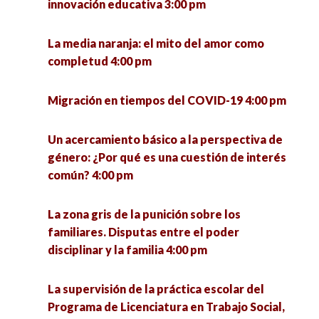
innovación educativa 3:00 pm
Gobernanza de la migración en tiempos de
pandemia 5:00 pm
La media naranja: el mito del amor como
completud 4:00 pm
Presentación del número 64 de la Revista
Reflexiones Marginales 5:00 pm
Migración en tiempos del COVID-19 4:00 pm
Experiencias docentes y políticas educativas en
Un acercamiento básico a la perspectiva de
el contexto de la pandemia 5:00 pm
género: ¿Por qué es una cuestión de interés
común? 4:00 pm
La resiliencia de la democracia en las olas de
autocratización 5:00 pm
La zona gris de la punición sobre los
familiares. Disputas entre el poder
Desafíos y oportunidades para integrar la
disciplinar y la familia 4:00 pm
igualdad de género en las políticas públicas en
México 5:00 pm
La supervisión de la práctica escolar del
Programa de Licenciatura en Trabajo Social,