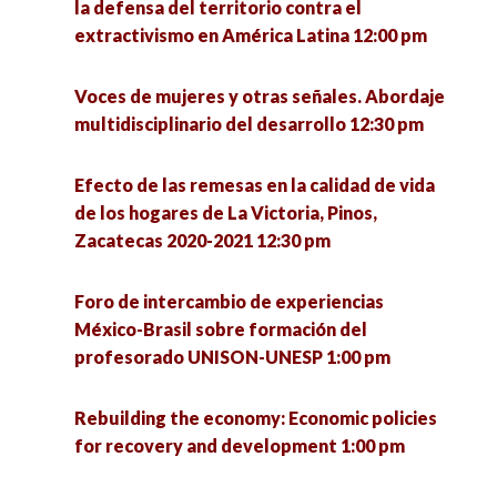
la defensa del territorio contra el
la intervención en tiempos de pandemia 3:00 pm
extractivismo en América Latina 12:00 pm
Frontera Norte: ¿Hacia dónde va la Sociología?
Voces de mujeres y otras señales. Abordaje
4:00 pm
multidisciplinario del desarrollo 12:30 pm
Las hijas del terror: poesía y performance sobre
Efecto de las remesas en la calidad de vida
conflicto armado 4:00 pm
de los hogares de La Victoria, Pinos,
Zacatecas 2020-2021 12:30 pm
Hospital Pyme. Plataforma de asesoría
empresarial 4:00 pm
Foro de intercambio de experiencias
México-Brasil sobre formación del
La política: estructura y proceso 4:00 pm
profesorado UNISON-UNESP 1:00 pm
Repensar la inclusión desde los estudios
Rebuilding the economy: Economic policies
críticos en discapacidad 4:00 pm
for recovery and development 1:00 pm
Jóvenes y participación política 4:00 pm