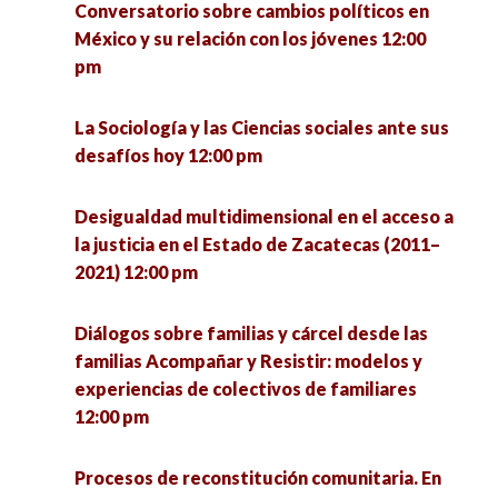
Conversatorio sobre cambios políticos en
México y su relación con los jóvenes 12:00
Sustentabilidad en tiempos de pandemia 1:00
pm
pm
La Sociología y las Ciencias sociales ante sus
Simposio sobre Métodos de Investigación:
desafíos hoy 12:00 pm
experiencias y saberes 1:00 pm
Desigualdad multidimensional en el acceso a
Mesa de egresados: La formación de
la justicia en el Estado de Zacatecas (2011–
investigadores en la Unidad Académica de
2021) 12:00 pm
Ciencia Política. En memoria al Dr. Eligio Meza
Padilla 2:00 pm
Diálogos sobre familias y cárcel desde las
familias Acompañar y Resistir: modelos y
Emociones y experiencias del cuidado en el
experiencias de colectivos de familiares
norte de México 3:00 pm
12:00 pm
Conversatorio Interinstitucional de Vocaciones
Procesos de reconstitución comunitaria. En
Científicas Sociales: retos de la investigación y