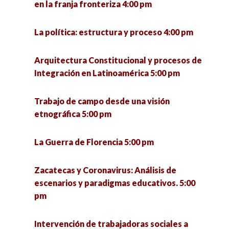
Educación ambiental crítica. Una mirada desde
en la franja fronteriza 4:00 pm
la educación popular 5:00 pm
La política: estructura y proceso 4:00 pm
¿Qué se investiga hoy en un doctorado en
ciencias sociales? 5:00 pm
Arquitectura Constitucional y procesos de
Integración en Latinoamérica 5:00 pm
Seminario «La utopía política» (1a sesión) 6:00
pm
Trabajo de campo desde una visión
etnográfica 5:00 pm
VII Jornadas de Políticas Públicas ante los
desafíos urbanos. Riesgos, cultura y
La Guerra de Florencia 5:00 pm
participación para el desarrollo sostenible 6:00
pm
Zacatecas y Coronavirus: Análisis de
escenarios y paradigmas educativos. 5:00
pm
Intervención de trabajadoras sociales a